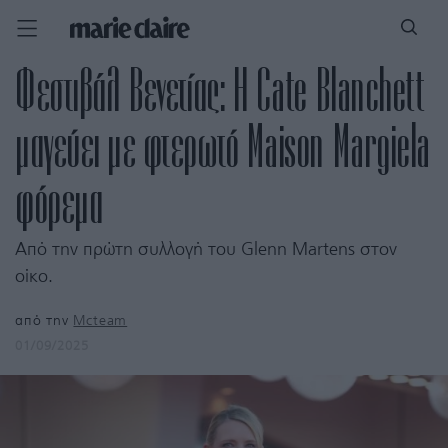
Φεστιβάλ Βενετίας: Η Cate Blanchett
μαγεύει με φτερωτό Maison Margiela
φόρεμα
Από την πρώτη συλλογή του Glenn Martens στον
οίκο.
από την
Mcteam
01/09/2025