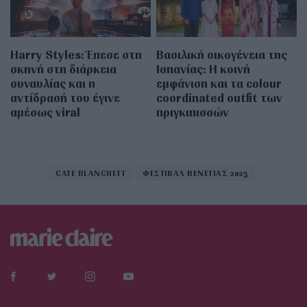
Harry Styles: Έπεσε στη
Βασιλική οικογένεια της
σκηνή στη διάρκεια
Ισπανίας: Η κοινή
συναυλίας και η
εμφάνιση και τα colour
αντίδρασή του έγινε
coordinated outfit των
αμέσως viral
πριγκιπισσών
CATE BLANCHETT
ΦΕΣΤΙΒΑΛ ΒΕΝΕΤΙΑΣ 2025