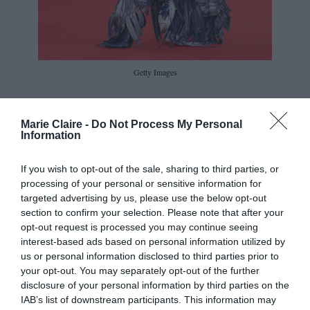
Getty Images
Η ηθοποιός περπάτησε στο κόκκινο χαλί με μια
τολμηρή δημιουργία από τη συλλογή Couture
Marie Claire -
Do Not Process My Personal
Information
Φθινόπωρο 2025 του Maison Margiela, την πρώτη
του Glenn Martens ως νέου καλλιτεχνικού
If you wish to opt-out of the sale, sharing to third parties, or
διευθυντή του οίκου. Η παρθενική του κολεξιόν
processing of your personal or sensitive information for
targeted advertising by us, please use the below opt-out
αποδείχθηκε ένα τολμηρό statement, γεμάτο
section to confirm your selection. Please note that after your
πειραματικά υλικά, έντονα textures, πουλιά-
opt-out request is processed you may continue seeing
interest-based ads based on personal information utilized by
μοτίβα και ανακυκλωμένες λεπτομέρειες.
us or personal information disclosed to third parties prior to
Ωστόσο, το gown της Blanchett ξεχώρισε ακόμα
your opt-out. You may separately opt-out of the further
disclosure of your personal information by third parties on the
περισσότερο.
IAB’s list of downstream participants. This information may