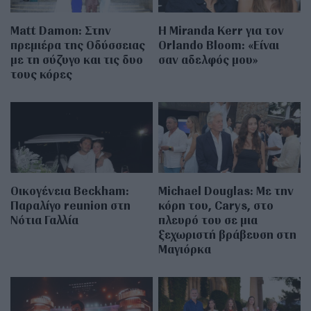
Matt Damon: Στην
Η Miranda Kerr για τον
πρεμιέρα της Οδύσσειας
Orlando Bloom: «Είναι
με τη σύζυγο και τις δυο
σαν αδελφός μου»
τους κόρες
Οικογένεια Beckham:
Michael Douglas: Με την
Παραλίγο reunion στη
κόρη του, Carys, στο
Νότια Γαλλία
πλευρό του σε μια
ξεχωριστή βράβευση στη
Μαγιόρκα