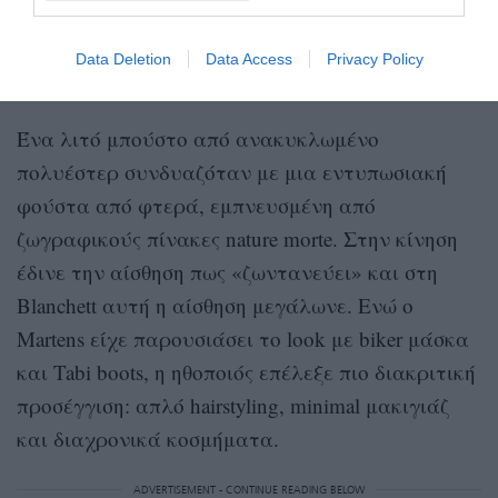
Data Deletion
Data Access
Privacy Policy
Getty Images
Ένα λιτό μπούστο από ανακυκλωμένο
πολυέστερ συνδυαζόταν με μια εντυπωσιακή
φούστα από φτερά, εμπνευσμένη από
ζωγραφικούς πίνακες nature morte. Στην κίνηση
έδινε την αίσθηση πως «ζωντανεύει» και στη
Blanchett αυτή η αίσθηση μεγάλωνε. Ενώ ο
Martens είχε παρουσιάσει το look με biker μάσκα
και Tabi boots, η ηθοποιός επέλεξε πιο διακριτική
προσέγγιση: απλό hairstyling, minimal μακιγιάζ
και διαχρονικά κοσμήματα.
ADVERTISEMENT - CONTINUE READING BELOW