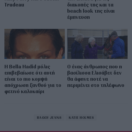
Trudeau
διακοπές της και τα
beach look της είναι
έμπνευση
Η Bella Hadid μόλις
Ο ένας άνθρωπος που η
επιβεβαίωσε ότι αυτή
βασίλισσα Ελισάβετ δεν
είναι το πιο κομψή
θα άφηνε ποτέ να
απόχρωση ξανθού για το
περιμένει στο τηλέφωνο
φετινό καλοκαίρι
BAGGY JEANS
KATIE HOLMES