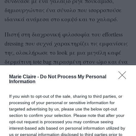
συνδύασε με ένα γαλάζιο ριγέ πουκάμισο,
δημιουργώντας ένα σύνολο που ισορροπούσε
ιδανικά ανάμεσα στο κομψό και το χαλαρό.
Πιστή στη διαχρονική φιλοσοφία του effortless
dressing που συχνά χαρακτηρίζει τις εμφανίσεις
της, ολοκλήρωσε το look με μια μεγάλη καφέ
δερμάτινη tote bag περασμένη στον ώμο και ένα
ζευγάρι minimal thong πέδιλα από τη Malone
Marie Claire -
Do Not Process My Personal
Souliers.
Information
If you wish to opt-out of the sale, sharing to third parties, or
processing of your personal or sensitive information for
targeted advertising by us, please use the below opt-out
section to confirm your selection. Please note that after your
opt-out request is processed you may continue seeing
interest-based ads based on personal information utilized by
us or personal information disclosed to third parties prior to