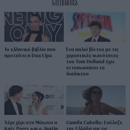
CELEBRITIES
Το ελληνικό βιβλίο που
Ένα παλιό βίντεο με τις
προτείνει η Dua Lipa
χορευτικές ικανότητες
του Tom Holland έχει
εντυπωσιάσει το
διαδίκτυο
Χέρι χέρι στη Μύκονο η
Camila Cabello: Επέλεξε
Katy Perry και ο Justin
την Ελλάδα για τις