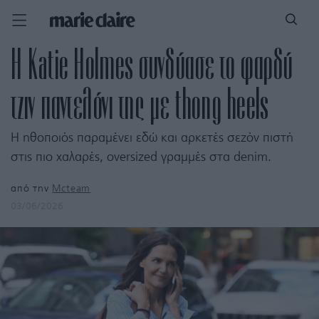
H Κatie Holmes συνδύασε το φαρδύ
τζιν παντελόνι της με thong heels
Η ηθοποιός παραμένει εδώ και αρκετές σεζόν πιστή
στις πιο χαλαρές, oversized γραμμές στα denim.
από την
Mcteam
03/06/2026