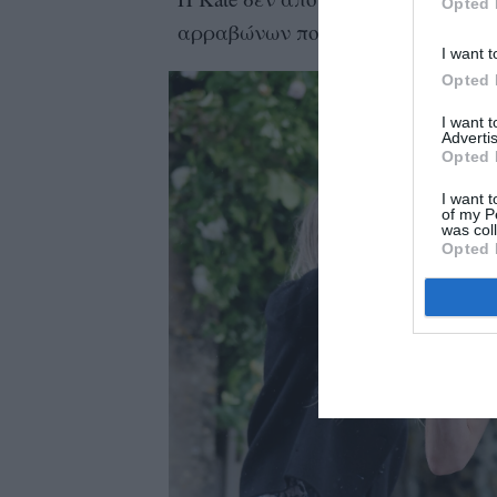
Opted 
αρραβώνων που επίσης ανήκε κάπο
I want t
Opted 
I want 
Advertis
Opted 
I want t
of my P
was col
Opted 