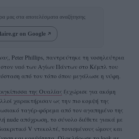
θρα μας
στα αποτελέσματα αναζήτησης
aire.gr on Google
νας, Peter Phillips, παντρεύτηκε τη νοσηλεύτρια
ng, στον ναό των Αγίων Πάντων στο Κέμπλ του
πόσταση από τον τόπο όπου μεγάλωσε η νύφη.
ριγκίπισσα της Ουαλίας
ξεχώρισε για ακόμη
λλοί χαρακτήρισαν ως την πιο κομψή της
υπωσιακό ταγέρ-φόρεμα από τον αγαπημένο της
λή nude απόχρωση, το σύνολο διέθετε γιακά με
διακριτικό V ντεκολτέ, τονισμένους ώμους και
ίνηση και κομψότητα. Ολοκλήρωσε το look με