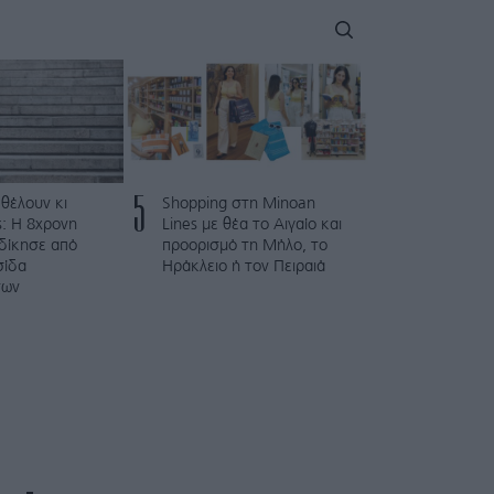
5
 θέλουν κι
Shopping στη Minoan
: Η 8χρονη
Lines με θέα το Αιγαίο και
κδίκησε από
προορισμό τη Μήλο, το
σίδα
Ηράκλειο ή τον Πειραιά
των