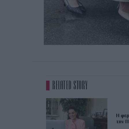
RELATED STORY
Η φεμ
την Π