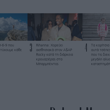
3
4
3-6-9 που
Rihanna: Χορεύει
Τα κορίτσια
ετύχουμε κάθε
αισθησιακά στον A$AP
αυτά τσέπες
Rocky κατά τη διάρκεια
που τις διε
κρουαζιέρας στα
μεγάλη αλυ
Μπαρμπέιντος
καταστημά