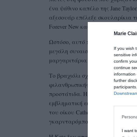
ένα ψάθινο καπέλο της Jane Tayl
αξεσουάρ επέλεξε σκουλαρίκια τη
Forever New και γόβες Gianvito Ros
Marie Clai
Ωστόσο, αυτό που τράβηξε περισ
If you wish 
μεγάλη συναισθηματική αξία. Η π
sensitive in
μαργαριτάρια που ανήκε στην πρι
confirm you
continue se
information 
Το βραχιόλι σχεδιάστηκε από τον
further disc
φιλανθρωπικής συλλογής για την ο
participants
προστάτιδα. Η ίδια το είχε φορέσ
Downstream 
εμβληματική εκείνη του 1989, ότ
του οίκου Catherine Walker, ένα 
Persona
γκαρνταρόμπας της.
I want t
Η Kate δεν αποχωρίστηκε ούτε το