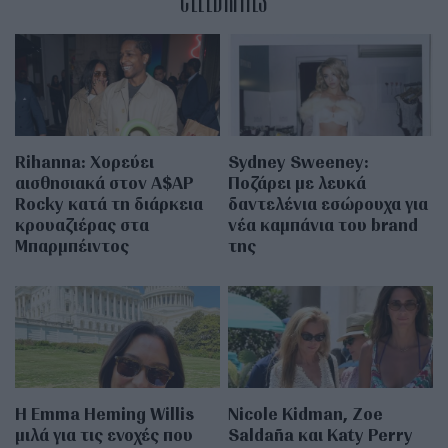
Rihanna: Χορεύει
Sydney Sweeney:
αισθησιακά στον A$AP
Ποζάρει με λευκά
Rocky κατά τη διάρκεια
δαντελένια εσώρουχα για
κρουαζιέρας στα
νέα καμπάνια του brand
Μπαρμπέιντος
της
H Emma Heming Willis
Nicole Kidman, Zoe
μιλά για τις ενοχές που
Saldaña και Katy Perry