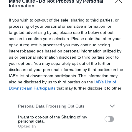
Marie Claire -
Do Not Process My Personal
Information
If you wish to opt-out of the sale, sharing to third parties, or
processing of your personal or sensitive information for
targeted advertising by us, please use the below opt-out
section to confirm your selection. Please note that after your
opt-out request is processed you may continue seeing
interest-based ads based on personal information utilized by
SplashNews.com
us or personal information disclosed to third parties prior to
your opt-out. You may separately opt-out of the further
Το μαγιό διαθέτει μια αφηρημένη στάμπα σε σχήμα ροζ
disclosure of your personal information by third parties on the
σύννεφου και γίνεται ακόμα πιο χαριτωμένο από τις
IAB’s list of downstream participants. This information may
also be disclosed by us to third parties on the
IAB’s List of
όμορφες ροζ ραφές στα πλαϊνά και τα κορδόνια στο πλάι.
Downstream Participants
that may further disclose it to other
Κατασκευασμένο από ανακυκλωμένο πολυεστέρα,
third parties.
spandex και βιώσιμα νήματα, το μαγιό είναι διαθέσιμο σε
Personal Data Processing Opt Outs
μεγέθη XXS–XL και προς το παρόν πωλείται για περίπου
I want to opt-out of the Sharing of my
100 ευρώ.
personal data.
Opted In