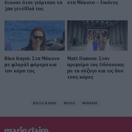
ένιωσε όταν γιόρτασε τα
στη Μύκονο – Εικόνες
50α γενέθλιά της
Βίκυ Καγιά: Στη Μύκονο
Matt Damon: Στην
με φλοράλ φόρεμα και
πρεμιέρα της Οδύσσειας
την κόρη της
με τη σύζυγο και τις δυο
τους κόρες
BELLA HADID
ΜΑΓΙΟ
ΜΠΙΚΙΝΙ