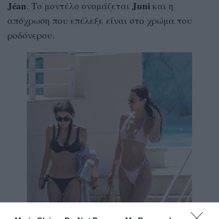
Jéan
Juni
. Το μοντέλο ονομάζεται
και η
απόχρωση που επέλεξε είναι στο χρώμα του
ροδόνερου.