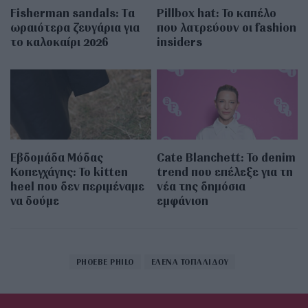
Fisherman sandals: Tα
Pillbox hat: Το καπέλο
ωραιότερα ζευγάρια για
που λατρεύουν οι fashion
το καλοκαίρι 2026
insiders
Εβδομάδα Μόδας
Cate Blanchett: Το denim
Κοπεγχάγης: Το kitten
trend που επέλεξε για τη
heel που δεν περιμέναμε
νέα της δημόσια
να δούμε
εμφάνιση
PHOEBE PHILO
ΕΛΕΝΑ ΤΟΠΑΛΙΔΟΥ