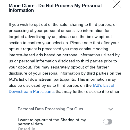
Πέτρο.
Marie Claire -
Do Not Process My Personal
Information
Η συνεργασία της με την Philo δεν είχε γίνει
γνωστή μέχρι να βγουν στη δημοσιότητα οι
If you wish to opt-out of the sale, sharing to third parties, or
processing of your personal or sensitive information for
φωτογραφίες. Στην καμπάνια συμμετέχει μία
targeted advertising by us, please use the below opt-out
ακόμα Ελληνιδα, η Ζήνα Δεσύπρη, κόρη του
section to confirm your selection. Please note that after your
opt-out request is processed you may continue seeing
μοντέλου Μάρας Δεσύπρη, καθώς και διάσημα
interest-based ads based on personal information utilized by
μοντέλα όπως η Daria Werbowy.
us or personal information disclosed to third parties prior to
your opt-out. You may separately opt-out of the further
disclosure of your personal information by third parties on the
Παρακάτω μπορείτε να δείτε την ανάρτηση της
IAB’s list of downstream participants. This information may
Έλενας Τοπαλίδου στο Instagram με δύο από τα
also be disclosed by us to third parties on the
IAB’s List of
look:
Downstream Participants
that may further disclose it to other
third parties.
Personal Data Processing Opt Outs
I want to opt-out of the Sharing of my
personal data.
Opted In