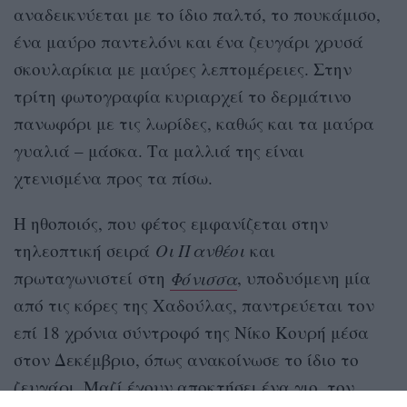
αναδεικνύεται με το ίδιο παλτό, το πουκάμισο,
ένα μαύρο παντελόνι και ένα ζευγάρι χρυσά
σκουλαρίκια με μαύρες λεπτομέρειες. Στην
τρίτη φωτογραφία κυριαρχεί το δερμάτινο
πανωφόρι με τις λωρίδες, καθώς και τα μαύρα
γυαλιά – μάσκα. Τα μαλλιά της είναι
χτενισμένα προς τα πίσω.
Η ηθοποιός, που φέτος εμφανίζεται στην
τηλεοπτική σειρά
Οι Πανθέοι
και
πρωταγωνιστεί στη
Φόνισσα
, υποδυόμενη μία
από τις κόρες της Χαδούλας, παντρεύεται τον
επί 18 χρόνια σύντροφό της Νίκο Κουρή μέσα
στον Δεκέμβριο, όπως ανακοίνωσε το ίδιο το
ζευγάρι. Μαζί έχουν αποκτήσει ένα γιο, τον