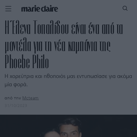
Η Έλενα Τοπαλίδου είναι ένα από τα
μοντέλα για τη νέα καμπάνια της
Phoebe Philo
H χορεύτρια και ηθοποιός μας εντυπωσίασε για ακόμα
μία φορά.
από την
Mcteam
31/10/2023