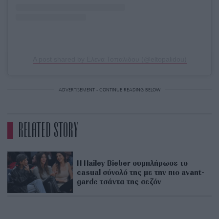
A post shared by Ελενα Τοπαλιδου (@eltopalidou)
ADVERTISEMENT - CONTINUE READING BELOW
RELATED STORY
H Hailey Bieber συμπλήρωσε το
casual σύνολό της με την πιο avant-
garde τσάντα της σεζόν