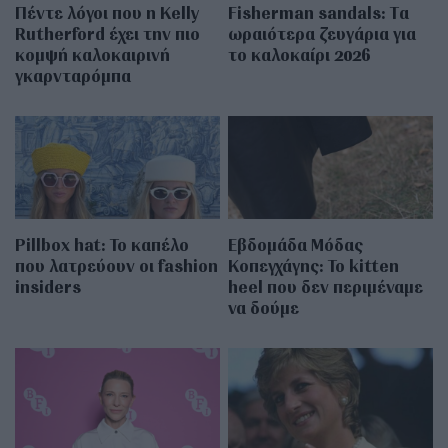
Πέντε λόγοι που η Kelly
Fisherman sandals: Tα
Rutherford έχει την πιο
ωραιότερα ζευγάρια για
κομψή καλοκαιρινή
το καλοκαίρι 2026
γκαρνταρόμπα
Pillbox hat: Το καπέλο
Εβδομάδα Μόδας
που λατρεύουν οι fashion
Κοπεγχάγης: Το kitten
insiders
heel που δεν περιμέναμε
να δούμε