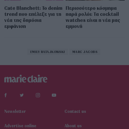
Cate Blanchett: Το denim
Περισσότερο κόσμημα
trend που επέλεξε για τη
παρά ρολόι: Τα cocktail
νέα της δημόσια
watches είναι η νέα μας
εμφάνιση
εμμονή
EMILY RATAJKOWSKI
MARC JACOBS
Newsletter
Contact us
Αdvertise online
About us