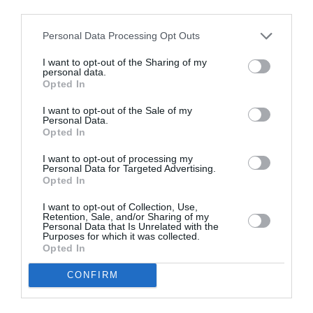
third parties.
Personal Data Processing Opt Outs
I want to opt-out of the Sharing of my
personal data.
Opted In
I want to opt-out of the Sale of my
Personal Data.
Opted In
I want to opt-out of processing my
Personal Data for Targeted Advertising.
Opted In
Για να γιορτάσει τη νέα κυκλοφορία, η
Ratajkowski εμφανίζεται στη νέα καμπάνια της
I want to opt-out of Collection, Use,
Retention, Sale, and/or Sharing of my
μάρκας για την Άνοιξη 2025 «MarcWorld»,
Personal Data that Is Unrelated with the
Purposes for which it was collected.
προβάλλοντας την παιχνιδιάρικη ενέργεια της
Opted In
Νέας Υόρκης.
CONFIRM