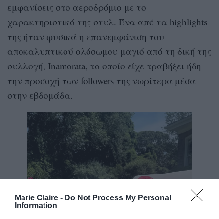
εμφανίσεις στο αεροδρόμιο με το
χαρακτηριστικό της στυλ. Ένα από τα highlights
της ήταν φυσικά η επανεμφάνιση του
αποκαλυπτικού ολόσωμου μαγιό από τη δική της
συλλογή, Inamorata, το οποίο είχε τραβήξει ήδη
την προσοχή των followers της νωρίτερα μέσα
στην εβδομάδα.
Marie Claire -
Do Not Process My Personal
Information