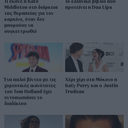
Τι έκανε η Kate
Το ελληνικό βιβλίο που
Middleton στη διάρκεια
προτείνει η Dua Lipa
της θεραπείας για τον
καρκίνο, όταν δεν
μπορούσε να
συγκεντρωθεί
Ένα παλιό βίντεο με τις
Χέρι χέρι στη Μύκονο η
χορευτικές ικανότητες
Katy Perry και ο Justin
του Tom Holland έχει
Trudeau
εντυπωσιάσει το
διαδίκτυο