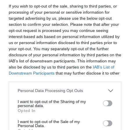
If you wish to opt-out of the sale, sharing to third parties, or
processing of your personal or sensitive information for
targeted advertising by us, please use the below opt-out
section to confirm your selection. Please note that after your
opt-out request is processed you may continue seeing
interest-based ads based on personal information utilized by
us or personal information disclosed to third parties prior to
your opt-out. You may separately opt-out of the further
disclosure of your personal information by third parties on the
IAB’s list of downstream participants. This information may
also be disclosed by us to third parties on the
IAB’s List of
@emrata
Downstream Participants
that may further disclose it to other
third parties.
Η Ratajkowski δεν δίστασε να αναδείξει διάφορα
Personal Data Processing Opt Outs
καλοκαιρινά looks: ένα λευκό crop top με
αθλητικά σορτσάκια, ένα tube top σε απόχρωση
I want to opt-out of the Sharing of my
personal data.
του κρεμ συνδυασμένο με φαρδιά cargo
Opted In
παντελόνια σε γήινους τόνους, ενώ σε ένα πιο
I want to opt-out of the Sale of my
Personal Data.
τολμηρό στιγμιότυπο ποζάρει γυμνή δίπλα σε