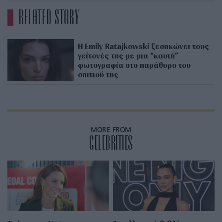
RELATED STORY
Η Emily Ratajkowski ξεσηκώνει τους
γείτονές της με μια “καυτή”
φωτογραφία στο παράθυρο του
σπιτιού της
MORE FROM
CELEBRITIES