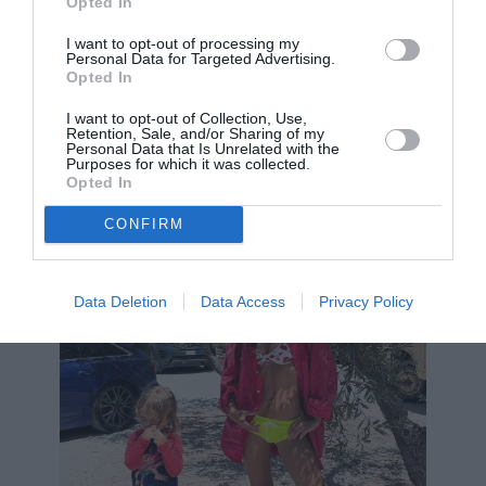
Opted In
πισίνα, φορώντας μόνο ένα κόκκινο καπέλο του
I want to opt-out of processing my
brand Emily Dawn Long που γράφει
Personal Data for Targeted Advertising.
Opted In
παιχνιδιάρικα: “Take off your clothes.”
I want to opt-out of Collection, Use,
Retention, Sale, and/or Sharing of my
Personal Data that Is Unrelated with the
Purposes for which it was collected.
Opted In
CONFIRM
Data Deletion
Data Access
Privacy Policy