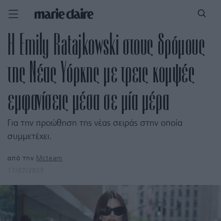
Η Emily Ratajkowski στους δρόμους
της Νέας Υόρκης με τρεις κομψές
εμφανίσεις μέσα σε μία μέρα
Για την προώθηση της νέας σειράς στην οποία
συμμετέχει.
από την
Mcteam
17/07/2025