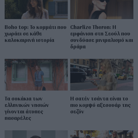
Boho top: Το κομμάτι που
Charlize Theron: Η
χωράει σε κάθε
εμφάνιση στη Σεούλ που
καλοκαιρινή ιστορία
συνδύασε μινιμαλισμό και
δράμα
Τα σοκάκια των
Η σατέν τσάντα είναι το
ελληνικών νησιών
πιο κομψό αξεσουάρ της
γίνονται άτυπες
σεζόν
πασαρέλες