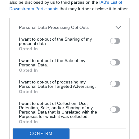
also be disclosed by us to third parties on the
IAB’s List of
Getty Images
Downstream Participants
that may further disclose it to other
Αργότερα μέσα στην ημέρα, η Ratajkowski
third parties.
εντοπίστηκε στο Midtown της Νέας Υόρκης,
Personal Data Processing Opt Outs
διατηρώντας τα ίδια παπούτσια και γυαλιά,
I want to opt-out of the Sharing of my
αλλά με νέο outfit. Αυτή τη φορά, επέλεξε ένα
personal data.
Opted In
μαύρο τοπ με ανοιχτή λαιμόκοψη και
I want to opt-out of the Sale of my
ασύμμετρο τελείωμα από τη σχεδιάστρια Emily
Personal Data.
Opted In
Dawn Long, το οποίο συνδύασε με το κολάν-
κάπρι της Norma Kamali για τη Revolve. Όπως και
I want to opt-out of processing my
Personal Data for Targeted Advertising.
στην πρώτη εμφάνιση, οι λεπτομέρειες έκαναν
Opted In
τη διαφορά—το τοπ έκλεινε με μια σειρά από
I want to opt-out of Collection, Use,
Retention, Sale, and/or Sharing of my
κουμπιά σε αποχρώσεις του κόκκινου, του μπλε
Personal Data that Is Unrelated with the
Purposes for which it was collected.
και του πράσινου.
Opted In
CONFIRM