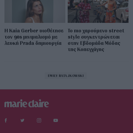
Η Kaia Gerber υιοθέτησε
Το πιο χαρούμενο street
τον 90s μινιμαλισμό με
style συγκεντρώνεται
λευκή Prada δημιουργία
στην Εβδομάδα Μόδας
της Κοπεγχάγης
EMILY RATAJKOWSKI