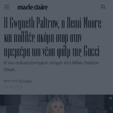
Η Gwyneth Paltrow, η Demi Moore
και πολλές ακόμα σταρ στην
πρεμιέρα του νέου φιλμ της Gucci
Η πιο πολυσυζητημένη στιγμή στο Milan Fashion
Week.
από την
Mcteam
24/09/2025