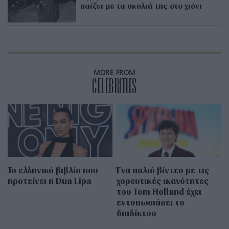
παίζει με τα σκυλιά της στο χιόνι
MORE FROM
CELEBRITIES
Το ελληνικό βιβλίο που
Ένα παλιό βίντεο με τις
προτείνει η Dua Lipa
χορευτικές ικανότητες
του Tom Holland έχει
εντυπωσιάσει το
διαδίκτυο