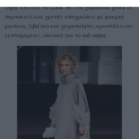
Tiger, επέλεξε το Look 36: ένα glamorous gown σε
πορτοκαλί και χρυσές αποχρώσεις με μακριά
μανίκια, ζιβάγκο και χειροποίητες κρυστάλλινες
λεπτομέρειες, ιδανικό για το red carpet.