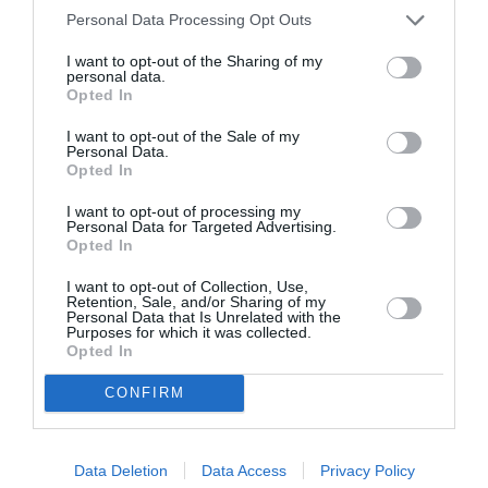
Personal Data Processing Opt Outs
Δείτε αυτή τη δημοσίευση στο Instagram.
I want to opt-out of the Sharing of my
personal data.
Opted In
I want to opt-out of the Sale of my
Personal Data.
Opted In
I want to opt-out of processing my
Personal Data for Targeted Advertising.
Opted In
I want to opt-out of Collection, Use,
Retention, Sale, and/or Sharing of my
Personal Data that Is Unrelated with the
Purposes for which it was collected.
Opted In
Η δημοσίευση κοινοποιήθηκε από το χρήστη Dedicated to Balenciaga by Demna (@demnagram)
CONFIRM
Data Deletion
Data Access
Privacy Policy
Η Demi Moore, πρωταγωνίστρια της ταινίας The