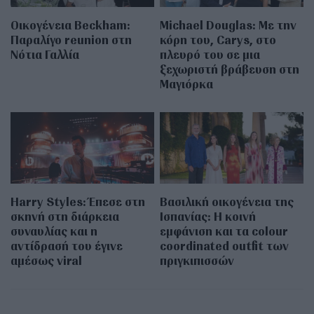
Οικογένεια Beckham:
Michael Douglas: Με την
Παραλίγο reunion στη
κόρη του, Carys, στο
Νότια Γαλλία
πλευρό του σε μια
ξεχωριστή βράβευση στη
Μαγιόρκα
Harry Styles: Έπεσε στη
Βασιλική οικογένεια της
σκηνή στη διάρκεια
Ισπανίας: Η κοινή
συναυλίας και η
εμφάνιση και τα colour
αντίδρασή του έγινε
coordinated outfit των
αμέσως viral
πριγκιπισσών