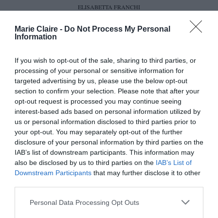
ELISABETTA FRANCHI
Βάση του look ήταν μια λευκή μπλούζα της
Marie Claire -
Do Not Process My Personal
Information
Elisabetta Franchi από αέρινη, διάφανη ζορζέτα ,
διακοσμημένη με εντυπωσιακά βολάν κατά
If you wish to opt-out of the sale, sharing to third parties, or
μήκος του μπροστινού μέρους και γύρω από τον
processing of your personal or sensitive information for
targeted advertising by us, please use the below opt-out
ψηλό γιακά. Η διαφάνεια χάριζε μια διακριτική
section to confirm your selection. Please note that after your
αίσθηση αισθησιασμού, ενώ οι ρομαντικές
opt-out request is processed you may continue seeing
interest-based ads based on personal information utilized by
λεπτομέρειες παρέπεμπαν σε μια σύγχρονη
us or personal information disclosed to third parties prior to
εκδοχή της βικτωριανής αισθητικής.
your opt-out. You may separately opt-out of the further
disclosure of your personal information by third parties on the
IAB’s list of downstream participants. This information may
also be disclosed by us to third parties on the
IAB’s List of
Downstream Participants
that may further disclose it to other
third parties.
Personal Data Processing Opt Outs