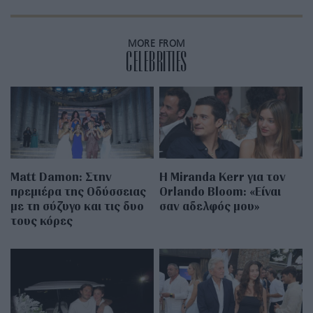
MORE FROM
CELEBRITIES
Matt Damon: Στην
Η Miranda Kerr για τον
πρεμιέρα της Οδύσσειας
Orlando Bloom: «Είναι
με τη σύζυγο και τις δυο
σαν αδελφός μου»
τους κόρες