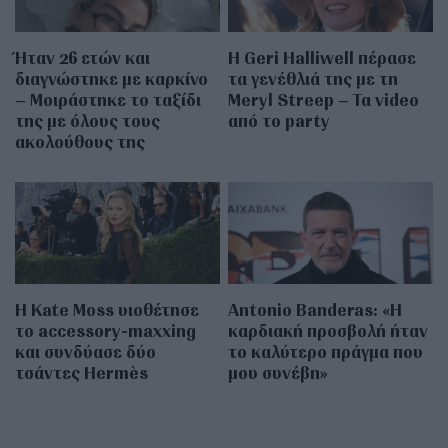
Ήταν 26 ετών και
Η Geri Halliwell πέρασε
διαγνώστηκε με καρκίνο
τα γενέθλιά της με τη
– Μοιράστηκε το ταξίδι
Meryl Streep – Τα video
της με όλους τους
από το party
ακολούθους της
Η Kate Moss υιοθέτησε
Antonio Banderas: «Η
τo accessory-maxxing
καρδιακή προσβολή ήταν
και συνδύασε δύο
το καλύτερο πράγμα που
τσάντες Hermès
μου συνέβη»