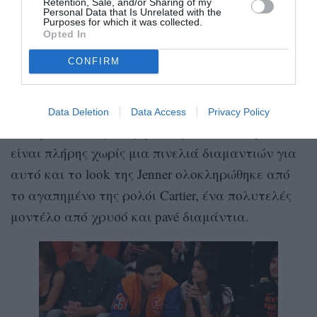
Retention, Sale, and/or Sharing of my
Personal Data that Is Unrelated with the
Purposes for which it was collected.
Opted In
CONFIRM
Getty Images
Data Deletion
Data Access
Privacy Policy
Και φυσικά, καμία εμφάνιση επιπέδου Kylie δεν
είναι πλήρης χωρίς μια πινελιά διαμαντιών για
αυτό και το look της Jenner ολοκληρώθηκε από
το αγαπημένο της ρολόι Cartier, ένα πολυτελές
μοντέλο από χρυσό και pavé διαμάντια.