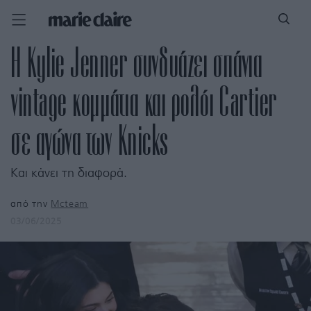
Η Kylie Jenner συνδυάζει σπάνια
vintage κομμάτια και ρολόι Cartier
σε αγώνα των Knicks
Και κάνει τη διαφορά.
από την
Mcteam
03/06/2025