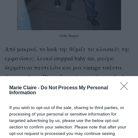
Getty Images
Από μακριά, το look της θύμιζε τις κλασικές της
εμφανίσεις: λευκό cropped baby tee, μαύρο
δερμάτινο παντελόνι και μια vintage τσάντα
ώμου από τον Dior – βασικά στοιχεία του look
της.
Marie Claire -
Do Not Process My Personal
Information
Το twist ήρθε με ένα statement δερμάτινο jacket
If you wish to opt-out of the sale, sharing to third parties, or
Jean Paul Gaultier, σε έντονη πορτοκαλί
processing of your personal or sensitive information for
απόχρωση, εμπνευσμένο από τη racing αισθητική.
targeted advertising by us, please use the below opt-out
section to confirm your selection. Please note that after your
Το σύνολο ολοκληρώθηκε με ένα ζευγάρι vintage
opt-out request is processed you may continue seeing