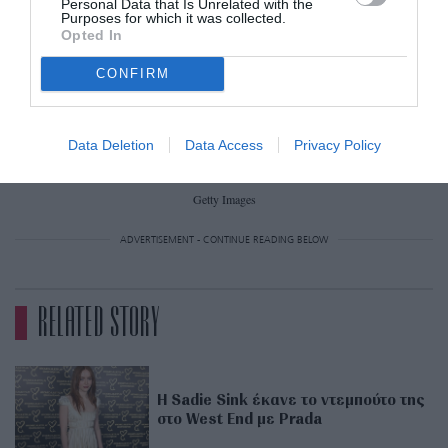
Personal Data that Is Unrelated with the
Purposes for which it was collected.
Opted In
CONFIRM
Data Deletion
Data Access
Privacy Policy
Getty Images
ADVERTISEMENT - CONTINUE READING BELOW
RELATED STORY
Η Sadie Sink έκανε το ντεμπούτο της
στο West End με Prada