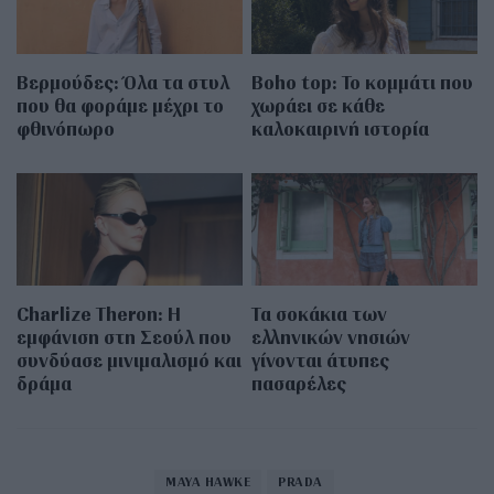
Βερμούδες: Όλα τα στυλ
Boho top: Το κομμάτι που
που θα φοράμε μέχρι το
χωράει σε κάθε
φθινόπωρο
καλοκαιρινή ιστορία
Charlize Theron: Η
Τα σοκάκια των
εμφάνιση στη Σεούλ που
ελληνικών νησιών
συνδύασε μινιμαλισμό και
γίνονται άτυπες
δράμα
πασαρέλες
MAYA HAWKE
PRADA