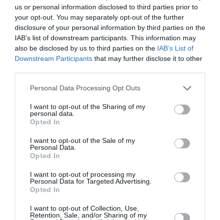
us or personal information disclosed to third parties prior to
μυτερή σιλουέτα και έντονες cobalt blue
your opt-out. You may separately opt-out of the further
λεπτομέρειες που έδεναν πάνω από το
disclosure of your personal information by third parties on the
IAB’s list of downstream participants. This information may
κουντεπιέ.
also be disclosed by us to third parties on the
IAB’s List of
Downstream Participants
that may further disclose it to other
third parties.
Personal Data Processing Opt Outs
I want to opt-out of the Sharing of my
personal data.
Opted In
I want to opt-out of the Sale of my
Personal Data.
Opted In
I want to opt-out of processing my
Personal Data for Targeted Advertising.
Opted In
I want to opt-out of Collection, Use,
Retention, Sale, and/or Sharing of my