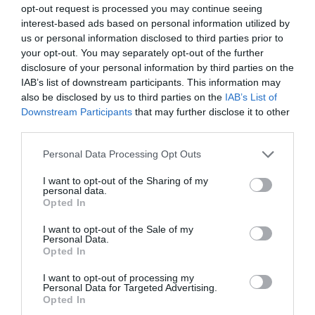
αλλά η αντίθεση τους με το ρετρό goth φόρεμα
opt-out request is processed you may continue seeing
ήταν απόλυτα εσκεμμένη. Η λάμψη, το χρώμα,
interest-based ads based on personal information utilized by
us or personal information disclosed to third parties prior to
και η αίσθηση του «λάθους» ήταν το απόλυτο
your opt-out. You may separately opt-out of the further
fashion statement. Η θεωρία του λάθος
disclosure of your personal information by third parties on the
IAB’s list of downstream participants. This information may
παπουτσιού, στην πιο εκλεπτυσμένη εκδοχή της.
also be disclosed by us to third parties on the
IAB’s List of
Downstream Participants
that may further disclose it to other
third parties.
Personal Data Processing Opt Outs
I want to opt-out of the Sharing of my
personal data.
Opted In
I want to opt-out of the Sale of my
Personal Data.
Opted In
I want to opt-out of processing my
Personal Data for Targeted Advertising.
Opted In