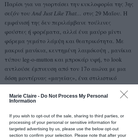
Παρίσι για να γιορτάσει την κυκλοφορία της 3ης
σεζόν του
And Just Like That…
στις 29 Μαΐου. Η
εμφάνισή της δεν περιλάμβανε τούλινες
φούστες ή φορέματα, αλλά ένα μαύρο μίντι
φόρεμα γεμάτο λάμψη και θεατρικότητα. Με
μακριά μανίκια, κεντημένη λαιμόκοψη , μανίκια
τύπου leg-o-mutton και μπροκάρ υφή, το look
αντλούσε έμπνευση από τον 17ο αιώνα με μια
δόση μοντέρνας «μαγείας», ένα στιλιστικό
μοτίβο που ακολουθεί η Parker στη φετινή της
press tour.
Marie Claire -
Do Not Process My Personal
Information
Και όμως, η πιο Carrie λεπτομέρεια βρισκόταν
If you wish to opt-out of the sale, sharing to third parties, or
στα πόδια της: φούξια peep-toe γόβες με λουράκι
processing of your personal or sensitive information for
targeted advertising by us, please use the below opt-out
στον αστράγαλο. Ήταν ίδιες, όχι διαφορετικές
section to confirm your selection. Please note that after your