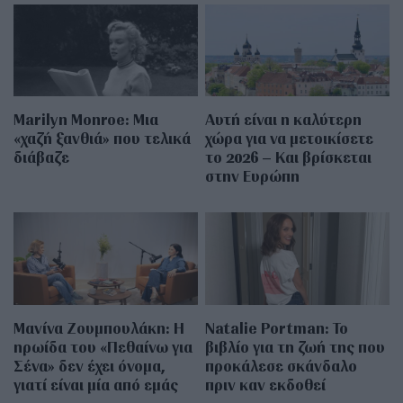
Marilyn Monroe: Μια
Αυτή είναι η καλύτερη
«χαζή ξανθιά» που τελικά
χώρα για να μετοικίσετε
διάβαζε
το 2026 – Και βρίσκεται
στην Ευρώπη
Μανίνα Ζουμπουλάκη: H
Natalie Portman: Το
ηρωίδα του «Πεθαίνω για
βιβλίο για τη ζωή της που
Σένα» δεν έχει όνομα,
προκάλεσε σκάνδαλο
γιατί είναι μία από εμάς
πριν καν εκδοθεί