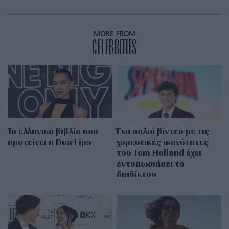
MORE FROM
CELEBRITIES
Το ελληνικό βιβλίο που
Ένα παλιό βίντεο με τις
προτείνει η Dua Lipa
χορευτικές ικανότητες
του Tom Holland έχει
εντυπωσιάσει το
διαδίκτυο