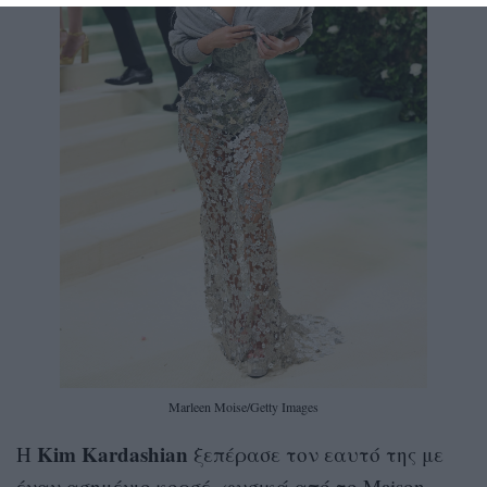
Marleen Moise/Getty Images
Kim Kardashian
H
ξεπέρασε τον εαυτό της με
έναν ασημένιο κορσέ, φυσικά από τo Maison