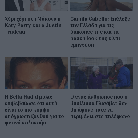
Χέρι χέρι στη Μύκονο η
Camila Cabello: Επέλεξε
Katy Perry και ο Justin
την Ελλάδα για τις
Trudeau
διακοπές της και τα
beach look της είναι
έμπνευση
Η Bella Hadid μόλις
Ο ένας άνθρωπος που η
επιβεβαίωσε ότι αυτή
βασίλισσα Ελισάβετ δεν
είναι το πιο κομψή
θα άφηνε ποτέ να
απόχρωση ξανθού για το
περιμένει στο τηλέφωνο
φετινό καλοκαίρι