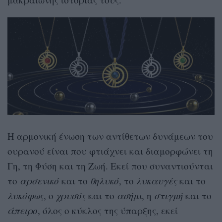
Η αρμονική ένωση των αντίθετων δυνάμεων του
ουρανού είναι που φτιάχνει και διαμορφώνει τη
Γη, τη Φύση και τη Ζωή. Εκεί που συναντιούνται
το
αρσενικό
και το
θηλυκό
, το
λυκαυγές
και το
λυκόφως
, ο
χρυσός
και το
ασήμι
, η
στιγμή
και το
άπειρο
, όλος ο κύκλος της ύπαρξης, εκεί