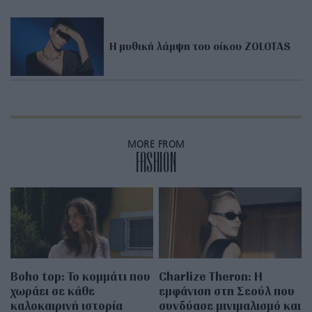
Η μυθική λάμψη του οίκου ZOLOTAS
MORE FROM
FASHION
Boho top: Το κομμάτι που
Charlize Theron: Η
χωράει σε κάθε
εμφάνιση στη Σεούλ που
καλοκαιρινή ιστορία
συνδύασε μινιμαλισμό και