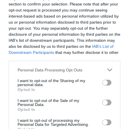
section to confirm your selection. Please note that after your
opt-out request is processed you may continue seeing
interest-based ads based on personal information utilized by
us or personal information disclosed to third parties prior to
your opt-out. You may separately opt-out of the further
disclosure of your personal information by third parties on the
IAB’s list of downstream participants. This information may
also be disclosed by us to third parties on the
IAB’s List of
Downstream Participants
that may further disclose it to other
third parties.
Μανικετόκουμπα COSMOS σε κίτρινο
Personal Data Processing Opt Outs
χρυσό 18ΚΤ με μαύρο σμάλτο
I want to opt-out of the Sharing of my
COSMOS
Τα περίτεχνα γούρια
με σύμβολα τον
personal data.
Opted In
κύκλο της Ολότητας και την εναλλαγή των
ουρανίων σωμάτων, του Ήλιου και της Σελήνης,
I want to opt-out of the Sale of my
Personal Data.
θα φωτίσουν το 2022 χαρίζοντας μας πληρότητα
Opted In
και αρμονία, ισορροπία και γαλήνη.
I want to opt-out of processing my
Personal Data for Targeted Advertising.