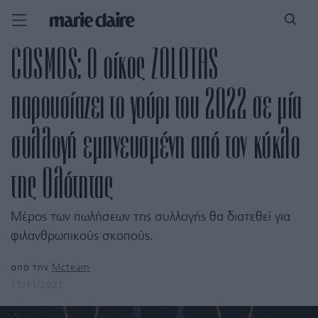
COSMOS: Ο οίκος ZOLOTAS
παρουσίαζει το γούρι του 2022 σε μία
συλλογή εμπνευσμένη από τον κύκλο
της Ολότητας
Μέρος των πωλήσεων της συλλογής θα διατεθεί για
φιλανθρωπικούς σκοπούς.
από την
Mcteam
15/11/2021