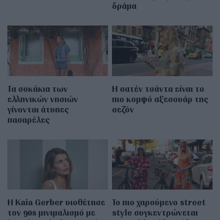
δράμα
Τα σοκάκια των
Η σατέν τσάντα είναι το
ελληνικών νησιών
πιο κομψό αξεσουάρ της
γίνονται άτυπες
σεζόν
πασαρέλες
Η Kaia Gerber υιοθέτησε
Το πιο χαρούμενο street
τον 90s μινιμαλισμό με
style συγκεντρώνεται