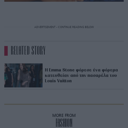
ADVERTISEMENT - CONTINUE READING BELOW
RELATED STORY
Η Εmma Stone φόρεσε ένα φόρεμα
κατευθείαν από την πασαρέλα τoυ
Louis Vuitton
MORE FROM
FASHION