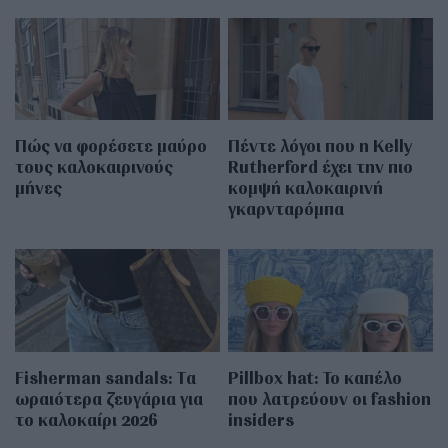
Πώς να φορέσετε μαύρο
Πέντε λόγοι που η Kelly
τους καλοκαιρινούς
Rutherford έχει την πιο
μήνες
κομψή καλοκαιρινή
γκαρνταρόμπα
Fisherman sandals: Tα
Pillbox hat: Το καπέλο
ωραιότερα ζευγάρια για
που λατρεύουν οι fashion
το καλοκαίρι 2026
insiders