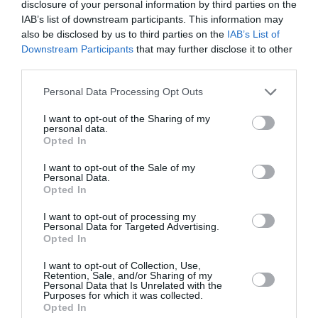
disclosure of your personal information by third parties on the
IAB’s list of downstream participants. This information may
also be disclosed by us to third parties on the
IAB’s List of
Τη συλλογή ολοκληρώνουν οι εντυπωσιακές
Downstream Participants
that may further disclose it to other
τσάντες Capucines, Side Trunk, Low Key Hobo και
third parties.
Nano Speedy, καθώς και το συλλεκτικό Louis Boat
Personal Data Processing Opt Outs
Trunk, μια δημιουργία που αποτελεί φόρο τιμής
I want to opt-out of the Sharing of my
στην ταξιδιωτική κληρονομιά του οίκου.
personal data.
Opted In
I want to opt-out of the Sale of my
Personal Data.
Opted In
I want to opt-out of processing my
Personal Data for Targeted Advertising.
Opted In
I want to opt-out of Collection, Use,
Retention, Sale, and/or Sharing of my
Personal Data that Is Unrelated with the
Purposes for which it was collected.
Opted In