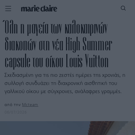
Όλη η μαγεία των καλοκαιρινών
διακοπών στη νέα High Summer
capsule του οίκου Louis Vuitton
Σχεδιασμένη για τις πιο ζεστές ημέρες της χρονιάς, η
συλλογή συνδυάζει τη διαχρονική αισθητική του
γαλλικού οίκου με σύγχρονες, ανάλαφρες γραμμές.
από την
Mcteam
06/07/2026