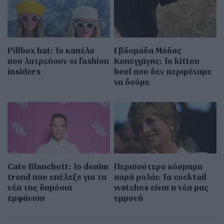
Pillbox hat: Το καπέλο
Εβδομάδα Μόδας
που λατρεύουν οι fashion
Κοπεγχάγης: Το kitten
insiders
heel που δεν περιμέναμε
να δούμε
Cate Blanchett: Το denim
Περισσότερο κόσμημα
trend που επέλεξε για τη
παρά ρολόι: Τα cocktail
νέα της δημόσια
watches είναι η νέα μας
εμφάνιση
εμμονή