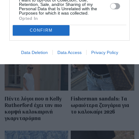
Retention, Sale, and/or Sharing of my
Personal Data that Is Unrelated with the
Purposes for which it was collected.
Opted In
CONFIRM
MORE FROM
FASHION
Data Deletion
Data Access
Privacy Policy
Πέντε λόγοι που η Kelly
Fisherman sandals: Tα
Rutherford έχει την πιο
ωραιότερα ζευγάρια για
κομψή καλοκαιρινή
το καλοκαίρι 2026
γκαρνταρόμπα