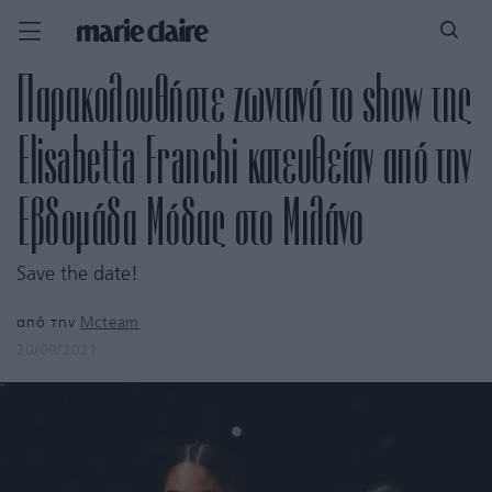
Παρακολουθήστε ζωντανά το show της
Elisabetta Franchi κατευθείαν από την
Εβδομάδα Μόδας στο Μιλάνο
Save the date!
από την
Mcteam
20/09/2021