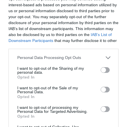
interest-based ads based on personal information utilized by
us or personal information disclosed to third parties prior to
your opt-out. You may separately opt-out of the further
disclosure of your personal information by third parties on the
IAB’s list of downstream participants. This information may
also be disclosed by us to third parties on the
IAB’s List of
Downstream Participants
that may further disclose it to other
third parties.
Personal Data Processing Opt Outs
I want to opt-out of the Sharing of my
personal data.
ADVERTISEMENT - CONTINUE READING BELOW
Opted In
I want to opt-out of the Sale of my
Personal Data.
RELATED STORY
Opted In
I want to opt-out of processing my
Personal Data for Targeted Advertising.
Opted In
H Elisabetta Franchi λανσάρει τη
συλλογή αξεσουάρ, Suite C
I want to opt-out of Collection, Use,