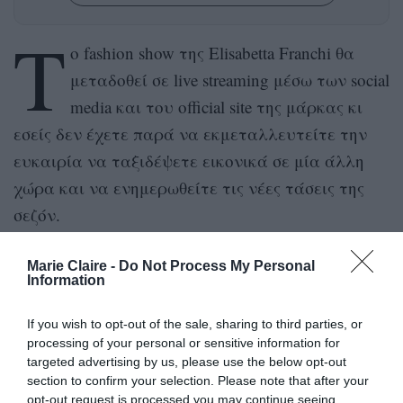
Τ
ο fashion show της Elisabetta Franchi θα
μεταδοθεί σε live streaming μέσω των social
media και του official site της μάρκας κι
εσείς δεν έχετε παρά να εκμεταλλευτείτε την
ευκαιρία να ταξιδέψετε εικονικά σε μία άλλη
χώρα και να ενημερωθείτε τις νέες τάσεις της
σεζόν.
Μείνετε συντονισμένες το Παρασκευή 24
Marie Claire -
Do Not Process My Personal
Information
Σεπτεμβρίου 2021 στις 07:00 μ.μ
ώρα Ελλάδας
και μάθετε πώς θα γίνετε chic in Milano χωρίς να
If you wish to opt-out of the sale, sharing to third parties, or
φύγετε από το σπίτι σας!
processing of your personal or sensitive information for
targeted advertising by us, please use the below opt-out
section to confirm your selection. Please note that after your
opt-out request is processed you may continue seeing