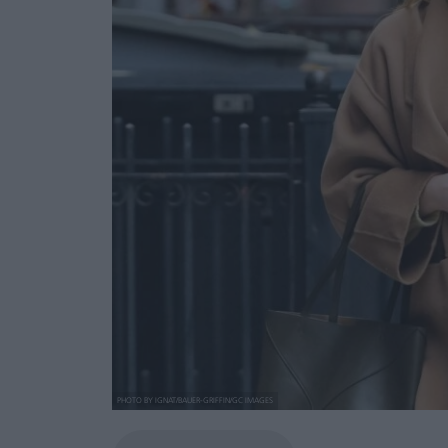
PHOTO BY IGNAT/BAUER-GRIFFIN/GC IMAGES