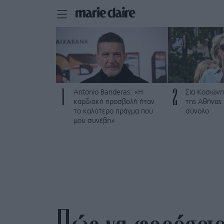
1
2
Antonio Banderas: «Η
Σία Κοσιώνη
καρδιακή προσβολή ήταν
της Αθήνας
το καλύτερο πράγμα που
σύνολο
μου συνέβη»