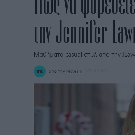
Πώς να φορέσετε 
την Jennifer La
Μαθήματα casual στυλ από την JLaw
από την
Mcteam
27/11/2023