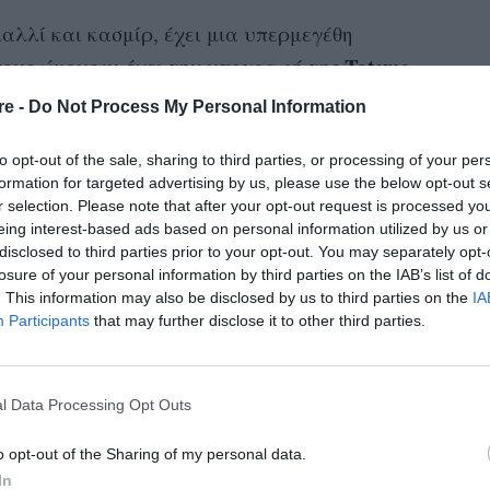
αλλί και κασμίρ, έχει μια υπερμεγέθη
Toteme
ους ώμους κι έχει την υπογραφή της
.
 το άνετα και κομψά παντελόνια, έχουν γίνει
re -
Do Not Process My Personal Information
ειμερινής γκαρνταρόμπας της Jennifer. Ωστόσο,
Adidas
to opt-out of the sale, sharing to third parties, or processing of your per
άδα σε όλο αυτό το look ήταν τα άνετα
formation for targeted advertising by us, please use the below opt-out s
χτό μπεζ τόνο. Δείτε εδώ το look της:
r selection. Please note that after your opt-out request is processed y
eing interest-based ads based on personal information utilized by us or
disclosed to third parties prior to your opt-out. You may separately opt-
losure of your personal information by third parties on the IAB’s list of
. This information may also be disclosed by us to third parties on the
IA
Participants
that may further disclose it to other third parties.
l Data Processing Opt Outs
o opt-out of the Sharing of my personal data.
In