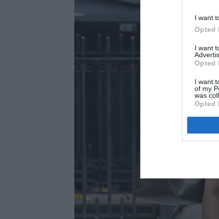
I want t
Opted 
I want 
Advertis
Opted 
I want t
of my P
was col
Opted 