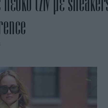
λευκό τζιν με sneakers
wrence
.