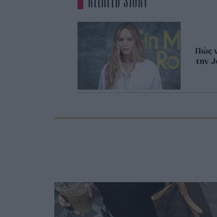
RELATED STORY
Πώς ν
την J