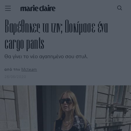
Βαρέθηκες τα τζιν; Δοκίμασε ένα
cargo pants
Θα γίνει το νέο αγαπημένο σου στυλ.
από την
Mcteam
26/06/2020