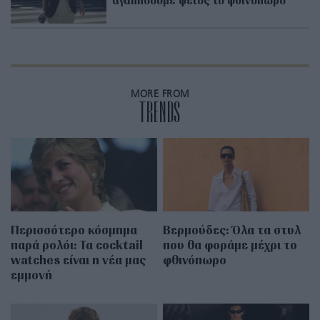
αγαπήσουμε φέτος το φθινόπωρο
MORE FROM
TRENDS
Περισσότερο κόσμημα
Βερμούδες: Όλα τα στυλ
παρά ρολόι: Τα cocktail
που θα φοράμε μέχρι το
watches είναι η νέα μας
φθινόπωρο
εμμονή