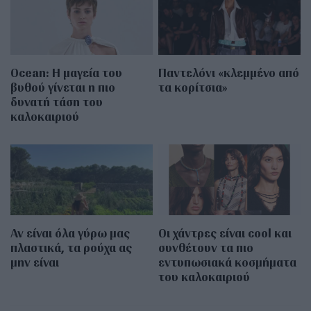
Οcean: Η μαγεία του
Παντελόνι «κλεμμένο από
βυθού γίνεται η πιο
τα κορίτσια»
δυνατή τάση του
καλοκαιριού
Αν είναι όλα γύρω μας
Οι χάντρες είναι cool και
πλαστικά, τα ρούχα ας
συνθέτουν τα πιο
μην είναι
εντυπωσιακά κοσμήματα
του καλοκαιριού