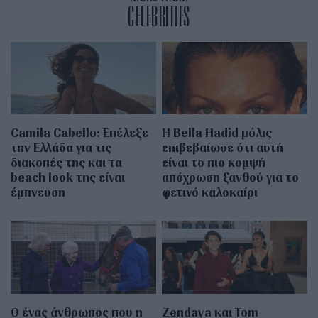
CELEBRITIES
Camila Cabello: Επέλεξε
Η Bella Hadid μόλις
την Ελλάδα για τις
επιβεβαίωσε ότι αυτή
διακοπές της και τα
είναι το πιο κομψή
beach look της είναι
απόχρωση ξανθού για το
έμπνευση
φετινό καλοκαίρι
Ο ένας άνθρωπος που η
Zendaya και Tom