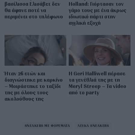
βασίλισσα Ελισάβετ δεν
Holland: Γιόρτασαν τον
θα άφηνε ποτέ να
γάμο τους με ένα άκρως
περιμένει στο τηλέφωνο
ιδιωτικό πάρτι στην
αγγλική εξοχή
Ήταν 26 ετών και
Η Geri Halliwell πέρασε
διαγνώστηκε με καρκίνο
τα γενέθλιά της με τη
– Μοιράστηκε το ταξίδι
Meryl Streep – Τα video
της με όλους τους
από το party
ακολούθους της
SNEAKERS ΜΕ ΦΟΡΕΜΑΤΑ
ΛΕΥΚΑ SNEAKERS