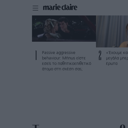
1
2
Passive aggressive
«Έχουμε και
behaviour: Μήπως είστε
μεγάλα μπε
εσείς το παθητικοεπιθετικό
έρωτα
άτομο στη σχέση σας;