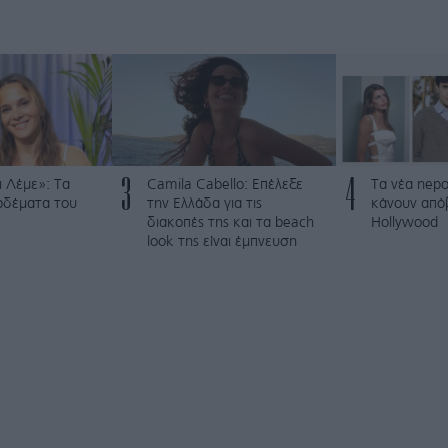
3
4
 Λέμε»: Τα
Camila Cabello: Επέλεξε
Τα νέα nepo
ρδέματα του
την Ελλάδα για τις
κάνουν από
διακοπές της και τα beach
Hollywood
look της είναι έμπνευση