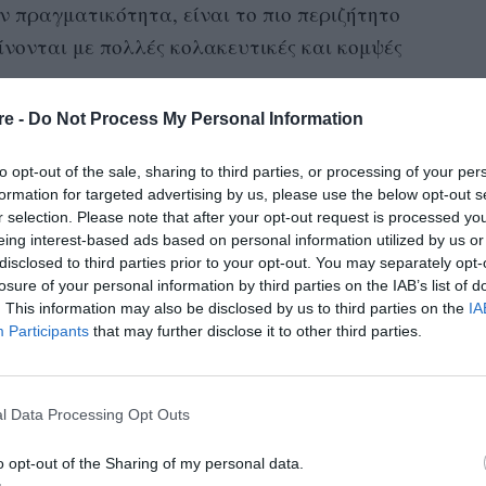
ν πραγματικότητα, είναι το πιο περιζήτητο
ίνονται με πολλές κολακευτικές και κομψές
re -
Do Not Process My Personal Information
να ταξίδι σε κάποιο νησί είτε απλά θέλετε να
ς αγορές, εδώ είναι η λίστα μας με τα
to opt-out of the sale, sharing to third parties, or processing of your per
ούν αυτή τη στιγμή. Γιατί τίποτα δεν δείχνει
formation for targeted advertising by us, please use the below opt-out s
r selection. Please note that after your opt-out request is processed y
νούργιο μαγιό
.
eing interest-based ads based on personal information utilized by us or
disclosed to third parties prior to your opt-out. You may separately opt-
losure of your personal information by third parties on the IAB’s list of
. This information may also be disclosed by us to third parties on the
IA
Participants
that may further disclose it to other third parties.
l Data Processing Opt Outs
o opt-out of the Sharing of my personal data.