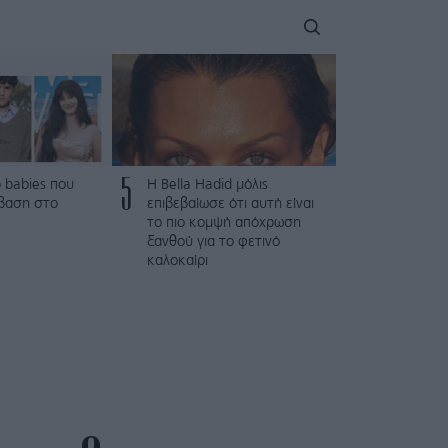
5
 babies που
Η Bella Hadid μόλις
βαση στο
επιβεβαίωσε ότι αυτή είναι
το πιο κομψή απόχρωση
ξανθού για το φετινό
καλοκαίρι