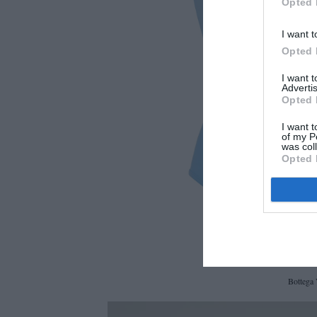
Opted 
I want t
Opted 
I want 
Advertis
Opted 
I want t
of my P
was col
Opted 
Bottega 