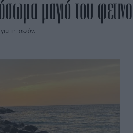
σωμα μαγιό του φετινο
για τη σεζόν.