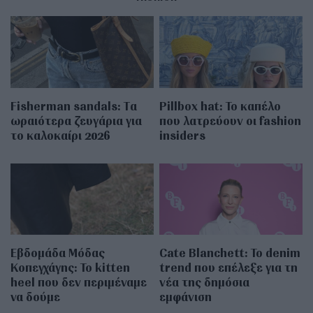
Fisherman sandals: Tα
Pillbox hat: Το καπέλο
ωραιότερα ζευγάρια για
που λατρεύουν οι fashion
το καλοκαίρι 2026
insiders
Εβδομάδα Μόδας
Cate Blanchett: Το denim
Κοπεγχάγης: Το kitten
trend που επέλεξε για τη
heel που δεν περιμέναμε
νέα της δημόσια
να δούμε
εμφάνιση