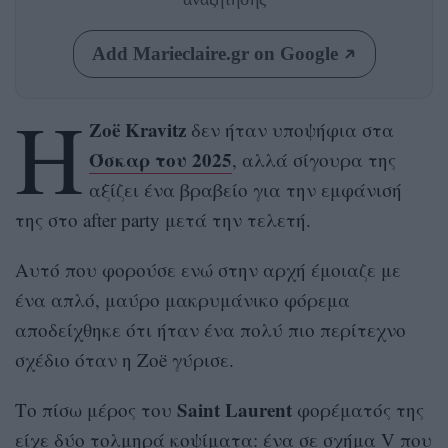
Add Marieclaire.gr on Google
Η
Zoë Kravitz
δεν ήταν υποψήφια στα
Όσκαρ του 2025
, αλλά σίγουρα της
αξίζει ένα βραβείο για την εμφάνισή
της στο after party μετά την τελετή.
Αυτό που φορούσε ενώ στην αρχή έμοιαζε με
ένα απλό, μαύρο μακρυμάνικο φόρεμα
αποδείχθηκε ότι ήταν ένα πολύ πιο περίτεχνο
σχέδιο όταν η Zoë γύρισε.
Saint Laurent
Το πίσω μέρος του
φορέματός της
είχε δύο τολμηρά κοψίματα: ένα σε σχήμα V που