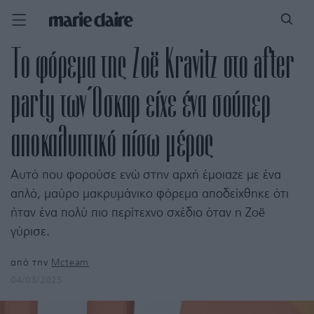
Το φόρεμα της Zoë Kravitz στο after
party των Όσκαρ είχε ένα σούπερ
αποκαλυπτικό πίσω μέρος
Αυτό που φορούσε ενώ στην αρχή έμοιαζε με ένα
απλό, μαύρο μακρυμάνικο φόρεμα αποδείχθηκε ότι
ήταν ένα πολύ πιο περίτεχνο σχέδιο όταν η Zoë
γύρισε.
από την
Mcteam
04/03/2025