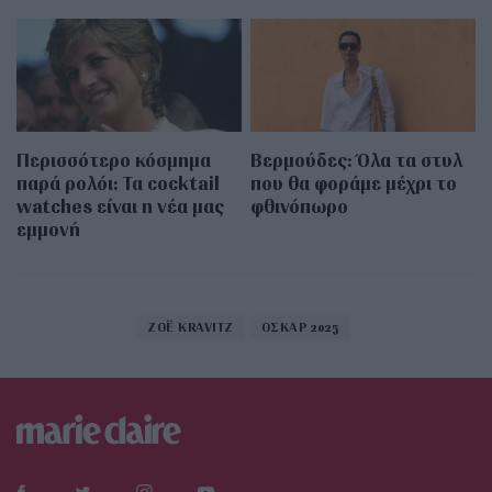
Περισσότερο κόσμημα
Βερμούδες: Όλα τα στυλ
παρά ρολόι: Τα cocktail
που θα φοράμε μέχρι το
watches είναι η νέα μας
φθινόπωρο
εμμονή
ZOË KRAVITZ
ΟΣΚΑΡ 2025