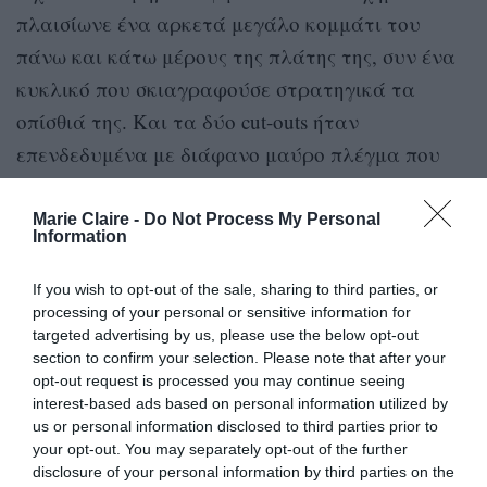
πλαισίωνε ένα αρκετά μεγάλο κομμάτι του
πάνω και κάτω μέρους της πλάτης της, συν ένα
κυκλικό που σκιαγραφούσε στρατηγικά τα
οπίσθιά της. Και τα δύο cut-outs ήταν
επενδεδυμένα με διάφανο μαύρο πλέγμα που
φαινόταν να είναι γεμάτο με ασημένιες χάντρες
για ένα πουά αποτέλεσμα.
Marie Claire -
Do Not Process My Personal
Information
Για να ολοκληρώσει την εμφάνιση, η Kravitz
If you wish to opt-out of the sale, sharing to third parties, or
επέλεξε μια σειρά από διαμαντένια
processing of your personal or sensitive information for
σκουλαρίκια, βραχιόλια πολλαπλών επιπέδων
targeted advertising by us, please use the below opt-out
section to confirm your selection. Please note that after your
και δαχτυλίδια. Όσον αφορά το μακιγιάζ της το
opt-out request is processed you may continue seeing
διατήρησε απαλό και φυσικό και μάζεψε τα
interest-based ads based on personal information utilized by
us or personal information disclosed to third parties prior to
μαλλιά της σε έναν λείο κότσο στο πλάι.
your opt-out. You may separately opt-out of the further
disclosure of your personal information by third parties on the