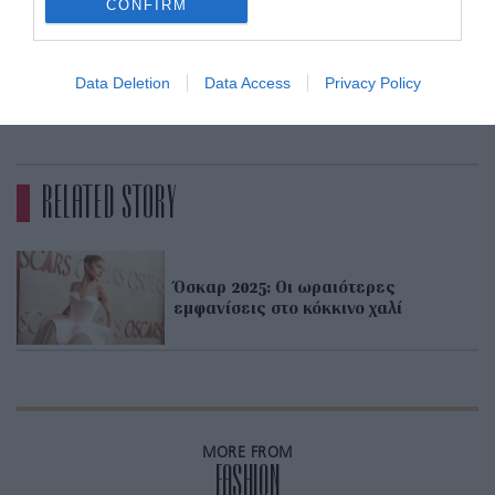
CONFIRM
Getty Images
Data Deletion
Data Access
Privacy Policy
ADVERTISEMENT - CONTINUE READING BELOW
RELATED STORY
Όσκαρ 2025: Οι ωραιότερες
εμφανίσεις στο κόκκινο χαλί
MORE FROM
FASHION