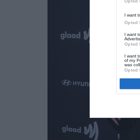
Opted 
I want t
Opted 
I want 
Advertis
Opted 
I want t
of my P
was col
Opted 