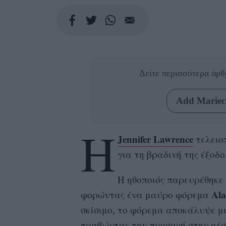
Δείτε περισσότερα άρ
Add Mariecl
Η
Jennifer Lawrence
τελειοπ
για τη βραδινή της έξοδ
Η ηθοποιός παρευρέθηκε
Ala
φορώντας ένα μαύρο φόρεμα
σκίσιμο, το φόρεμα αποκάλυψε μ
τραβώντας την προσοχή στην μέση