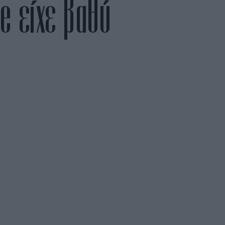
e είχε βαθύ