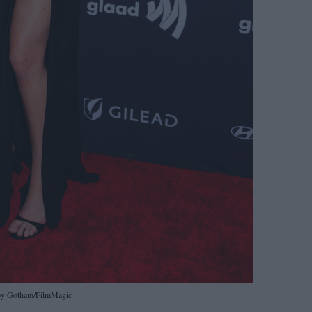
by Gotham/FilmMagic