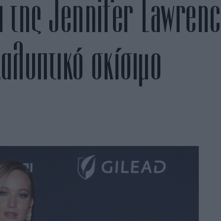
 της Jennifer Lawrenc
καλυπτικό σκίσιμο