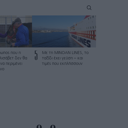
5
ρωπος που η
Με τη MINOAN LINES, το
λισάβετ δεν θα
ταξίδι έχει γεύση – και
να περιμένει
τιμές που εκπλήσσουν
νο