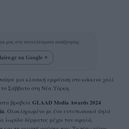
θρα μας
στα αποτελέσματα αναζήτησης
aire.gr on Google
οίησε μια κλασική εμφάνιση στο κόκκινο χαλί
ο το Σάββατο στη Νέα Υόρκη.
GLAAD Media Awards 2024
 στα βραβεία
ïa
. Ολοκληρωμένο με ένα εντυπωσιακά ψηλό
ια λωρίδα δέρματος μέχρι τον αφαλό,
 και τη ρευστή φούστα του. Το πίσω μέρος