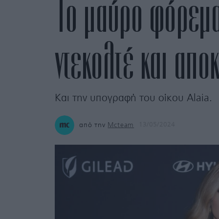
To μαύρο φόρεμα
ντεκολτέ και απο
Και την υπογραφή του οίκου Alaia.
από την
Mcteam
13/05/2024