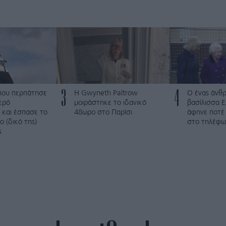
3
4
που περπάτησε
Η Gwyneth Paltrow
Ο ένας άνθ
ερό
μοιράστηκε το ιδανικό
βασίλισσα Ε
 και έσπασε το
48ωρο στο Παρίσι
άφηνε ποτέ 
 (δικό της)
στο τηλέφω
ς