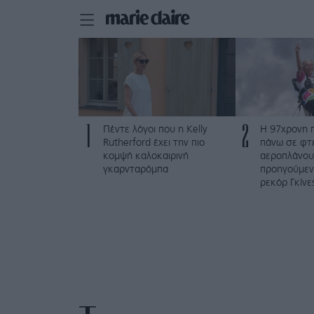
1
2
Πέντε λόγοι που η Kelly
Η 97χρονη 
Rutherford έχει την πιο
πάνω σε φτ
κομψή καλοκαιρινή
αεροπλάνου
γκαρνταρόμπα
προηγούμενο
ρεκόρ Γκίνε