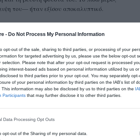
ειψη του— ήταν εξίσου αποκαλυπτικό.
του φορέματος επέτρεπε στο αριστερό πόδι της
ς ένα ζευγάρι κομψά μαύρα γπέδιλα από
re -
Do Not Process My Personal Information
μαύρο clutch
και διαμαντένια σκουλαρίκια.
to opt-out of the sale, sharing to third parties, or processing of your per
formation for targeted advertising by us, please use the below opt-out s
υ παλιού Χόλιγουντ της τουαλέτας της, η J.Law
r selection. Please note that after your opt-out request is processed y
 ανάλαφρες μπούκλες με μια χωρίστρα στο
eing interest-based ads based on personal information utilized by us or
disclosed to third parties prior to your opt-out. You may separately opt-
ών, μπρονζέ δέρμα και ένα γυαλιστερό ροζ
losure of your personal information by third parties on the IAB’s list of
. This information may also be disclosed by us to third parties on the
IA
Participants
that may further disclose it to other third parties.
l Data Processing Opt Outs
o opt-out of the Sharing of my personal data.