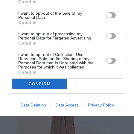
Max Mara
διάφορα twists από τους οίκους
και
Opted In
Rokh
.
I want to opt-out of the Sale of my
Personal Data.
Opted In
I want to opt-out of processing my
Personal Data for Targeted Advertising.
Opted In
I want to opt-out of Collection, Use,
Retention, Sale, and/or Sharing of my
Personal Data that Is Unrelated with the
Purposes for which it was collected.
Opted In
CONFIRM
Data Deletion
Data Access
Privacy Policy