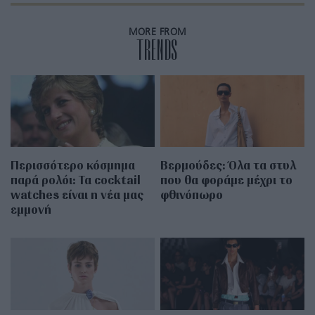
MORE FROM
TRENDS
Περισσότερο κόσμημα
Βερμούδες: Όλα τα στυλ
παρά ρολόι: Τα cocktail
που θα φοράμε μέχρι το
watches είναι η νέα μας
φθινόπωρο
εμμονή