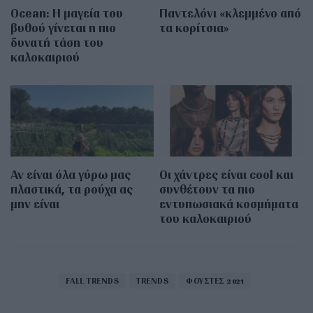
Οcean: Η μαγεία του
Παντελόνι «κλεμμένο από
βυθού γίνεται η πιο
τα κορίτσια»
δυνατή τάση του
καλοκαιριού
Αν είναι όλα γύρω μας
Οι χάντρες είναι cool και
πλαστικά, τα ρούχα ας
συνθέτουν τα πιο
μην είναι
εντυπωσιακά κοσμήματα
του καλοκαιριού
FALL TRENDS
TRENDS
ΦΟΥΣΤΕΣ 2021