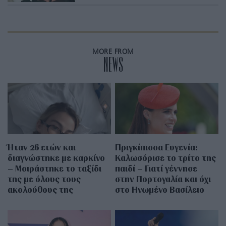
MORE FROM
NEWS
Ήταν 26 ετών και
Πριγκίπισσα Ευγενία:
διαγνώστηκε με καρκίνο
Καλωσόρισε το τρίτο της
– Μοιράστηκε το ταξίδι
παιδί – Γιατί γέννησε
της με όλους τους
στην Πορτογαλία και όχι
ακολούθους της
στο Ηνωμένο Βασίλειο