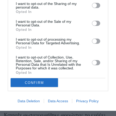
συμπεριλαμβανομένου ενός vintage παλτό με
I want to opt-out of the Sharing of my
λεοπάρ μοτίβο που είχε αγοράσει η ίδια σε μια
personal data.
Opted In
υπαίθρια αγορά του Παρισιού. Η εκτίμησή του
I want to opt-out of the Sale of my
πριν από τη δημοπρασία είναι μεταξύ 20.000 και
Personal Data.
Opted In
30.000 δολάρια. Η Terenzio, θυμάται με αγάπη
ότι η Kennedy της είχε χαρίσει το κομμάτι από
I want to opt-out of processing my
Personal Data for Targeted Advertising.
συνθετική γούνα στο βιβλίο της, «Fairy Tale
Opted In
Interrupted: A Memoir of Life, Love and Loss».
I want to opt-out of Collection, Use,
Retention, Sale, and/or Sharing of my
«Όποτε είχα κάποιο ραντεβού, η Carolyn έλεγε:
Personal Data that Is Unrelated with the
Purposes for which it was collected.
«Τι φοράς;» Έλα κάτω και θα διαλέξουμε κάτι
Opted In
για εσένα», γράφει η Terenzio.
CONFIRM
Σε δημοπρασία μπαίνει επίσης ένα μαύρο
μάλλινο παλτό Prada, πιθανότατα από τη
Data Deletion
Data Access
Privacy Policy
συλλογή του φθινοπώρου του 1996. Η Bessette-
Kennedy φωτογραφήθηκε φορώντας το ενόψει