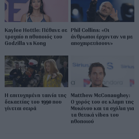
Kaylee Hottle: Πέθανε σε
Phil Collins: «Οι
τροχαίο η ηθοποιός του
άνθρωποι έρχονταν να με
Godzilla vs Kong
αποχαιρετήσουν»
Η επιτυχημένη ταινία της
Matthew McConaughey:
δεκαετίας του 1990 που
Ο χορός του σε κλαμπ της
γίνεται σειρά
Μυκόνου και τα σχόλια για
τα θετικά vibes του
ηθοποιού