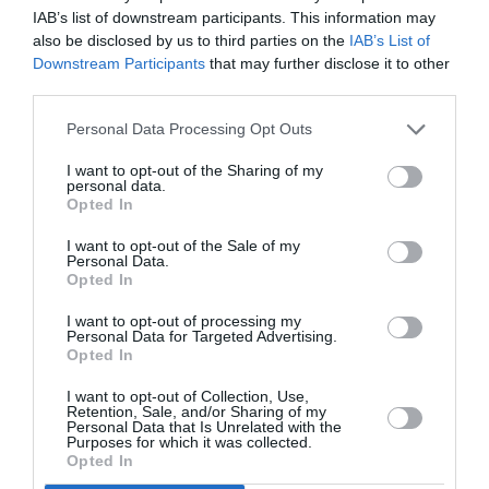
Το 1977, ο Yves Saint Laurent κυκλοφόρησε ένα
IAB’s list of downstream participants. This information may
νέο άρωμα μαζί με την εμπνευσμένη από την
also be disclosed by us to third parties on the
IAB’s List of
Downstream Participants
that may further disclose it to other
Κίνα συλλογή Φθινοπώρο/Χειμώνας 1977. Ήταν
third parties.
ένα ασυνήθιστο μείγμα από πατσουλί, μύρο και
Personal Data Processing Opt Outs
βανίλια. Ο Saint Laurent επιμελήθηκε ολόκληρη
τη δημιουργική διαδικασία, από την επιλογή των
I want to opt-out of the Sharing of my
personal data.
συστατικών έως το σχήμα του μπουκαλιού, το
Opted In
press kit (το οποίο δημιούργησε ο ίδιος) και τη
I want to opt-out of the Sale of my
Personal Data.
διαφημιστική καμπάνια με την Jerry Hall η οποία
Opted In
φωτογραφήθηκε από τον Helmut Newton.
I want to opt-out of processing my
Personal Data for Targeted Advertising.
Το άρωμα γνώρισε ασυναγώνιστη επιτυχία. Τα
Opted In
καταστήματα δεν μπόρεσαν να το κρατήσουν
I want to opt-out of Collection, Use,
Retention, Sale, and/or Sharing of my
στα ράφια τους για πάνω από μια μέρα. Μόνο
Personal Data that Is Unrelated with the
Purposes for which it was collected.
σε ένα χρόνο, οι πωλήσεις στην Ευρώπη είχαν
Opted In