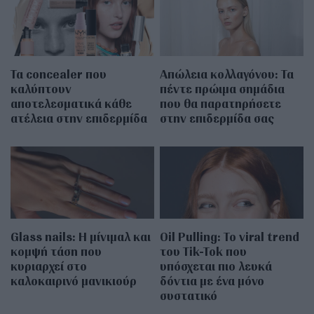
Τα concealer που
Απώλεια κολλαγόνου: Τα
καλύπτουν
πέντε πρώιμα σημάδια
αποτελεσματικά κάθε
που θα παρατηρήσετε
ατέλεια στην επιδερμίδα
στην επιδερμίδα σας
Glass nails: Η μίνιμαλ και
Oil Pulling: To viral trend
κομψή τάση που
του Tik-Tok που
κυριαρχεί στο
υπόσχεται πιο λευκά
καλοκαιρινό μανικιούρ
δόντια με ένα μόνο
συστατικό