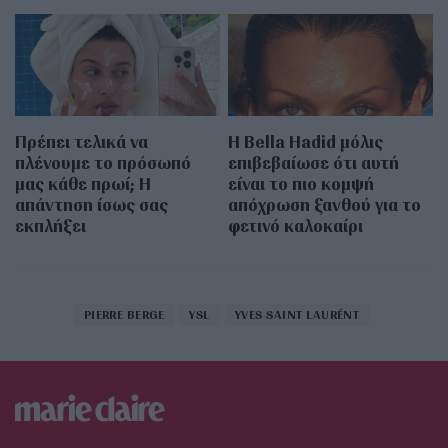
Πρέπει τελικά να
Η Bella Hadid μόλις
πλένουμε το πρόσωπό
επιβεβαίωσε ότι αυτή
μας κάθε πρωί; Η
είναι το πιο κομψή
απάντηση ίσως σας
απόχρωση ξανθού για το
εκπλήξει
φετινό καλοκαίρι
PIERRE BERGE
YSL
YVES SAINT LAURÉNT