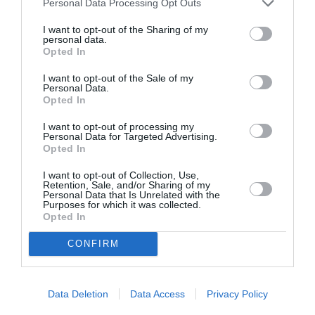
Personal Data Processing Opt Outs
δε φταίνε. Αν όντως φερθείτε ώριμα σε σχέση με
I want to opt-out of the Sharing of my
όσους έχετε αδικήσει και αποφύγετε τις
personal data.
Opted In
αδικαιολόγητες εκρήξεις, όλα θα πάνε
I want to opt-out of the Sale of my
εξαιρετικά.
Personal Data.
Opted In
Κριός (21 Μαρτίου – 20 Απριλίου)
I want to opt-out of processing my
Personal Data for Targeted Advertising.
Έχετε περάσει από 40 κύματα, χωρίς να
Opted In
μπορέσετε να ηρεμήσετε καθόλου τα τελευταία
I want to opt-out of Collection, Use,
δύο χρόνια. Ο δε ανάδρομος Άρης έχει κάνει
Retention, Sale, and/or Sharing of my
Personal Data that Is Unrelated with the
πολύ κακό τα νεύρα και την ψυχολογία σας και
Purposes for which it was collected.
Opted In
είναι πάρα μα πάρα πολύ λογικό. Το 2021
προσφέρει με μεθοδικότητα τις ευκαιρίες που
CONFIRM
χρειάζεστε για να ευοδωθούν επιτέλους οι
στόχοι σας και να δικαιωθεί το τρέξιμο και η
Data Deletion
Data Access
Privacy Policy
κούρασή σας των τελευταίων ετών.