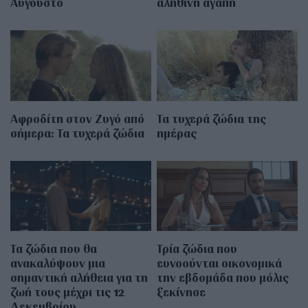
Αύγουστο
αληθινή αγάπη
Αφροδίτη στον Ζυγό από
Τα τυχερά ζώδια της
σήμερα: Τα τυχερά ζώδια
ημέρας
Τα ζώδια που θα
Τρία ζώδια που
ανακαλύψουν μια
ευνοούνται οικονομικά
σημαντική αλήθεια για τη
την εβδομάδα που μόλις
ζωή τους μέχρι τις 12
ξεκίνησε
Δεκεμβρίου