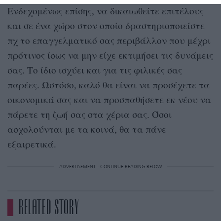
Ενδεχομένως επίσης, να δικαιωθείτε επιτέλους
και σε ένα χώρο στον οποίο δραστηριοποιείστε
πχ το επαγγελματικό σας περιβάλλον που μέχρι
πρότινος ίσως να μην είχε εκτιμήσει τις δυνάμεις
σας. Το ίδιο ισχύει και για τις φιλικές σας
παρέες. Ωστόσο, καλό θα είναι να προσέχετε τα
οικονομικά σας και να προσπαθήσετε εκ νέου να
πάρετε τη ζωή σας στα χέρια σας. Όσοι
ασχολούνται με τα κοινά, θα τα πάνε
εξαιρετικά.
ADVERTISEMENT - CONTINUE READING BELOW
RELATED STORY