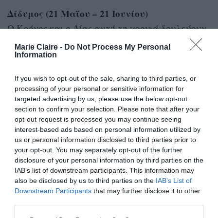
Δίδυμος (21 Μαΐου – 21 Ιουνίου)
Ο Κρόνος και ο Δίας αυτή τη χρονιά δουλεύουν
για εσάς. Εντός 2021 σφύζετε από έμπνευση και
Marie Claire -
Do Not Process My Personal
Information
καλές ιδέες, συναντάτε τους σωστούς
ανθρώπους τη σωστή στιγμή, ενώ θα υπάρξουν
If you wish to opt-out of the sale, sharing to third parties, or
ευνοϊκές συνθήκες σε περίπτωση σπουδών και
processing of your personal or sensitive information for
targeted advertising by us, please use the below opt-out
επαφών με το εξωτερικό (για σπουδές ή
section to confirm your selection. Please note that after your
δουλειά). Καταφέρνετε επιτέλους να πάρετε
opt-out request is processed you may continue seeing
ανάσες, διακρίνετε ποιους ανθρώπους έχετε
interest-based ads based on personal information utilized by
us or personal information disclosed to third parties prior to
αδικήσει σε επαγγελματικό και προσωπικό
your opt-out. You may separately opt-out of the further
επίπεδο και επανορθώνετε, όπως επίσης γίνεστε
disclosure of your personal information by third parties on the
IAB’s list of downstream participants. This information may
περισσότερο αισιόδοξοι. Το ζήτημα είναι να μην
also be disclosed by us to third parties on the
IAB’s List of
αφήσετε όσα έχετε συσσωρεύσει στο κεφάλι σας
Downstream Participants
that may further disclose it to other
third parties.
από το παρελθόν να βγουν στην επιφάνεια και
κατά συνέπεια να ξεσπάσετε σε ανθρώπους που