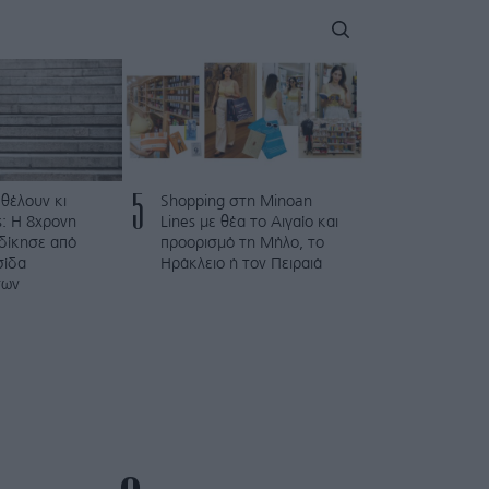
5
 θέλουν κι
Shopping στη Minoan
: Η 8χρονη
Lines με θέα το Αιγαίο και
κδίκησε από
προορισμό τη Μήλο, το
σίδα
Ηράκλειο ή τον Πειραιά
των