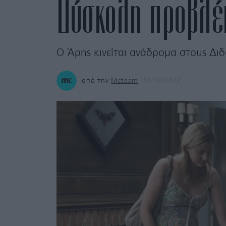
Δύσκολη προβλέπ
Ο Άρης κινείται ανάδρομα στους Δι
από την
Mcteam
31/10/2022