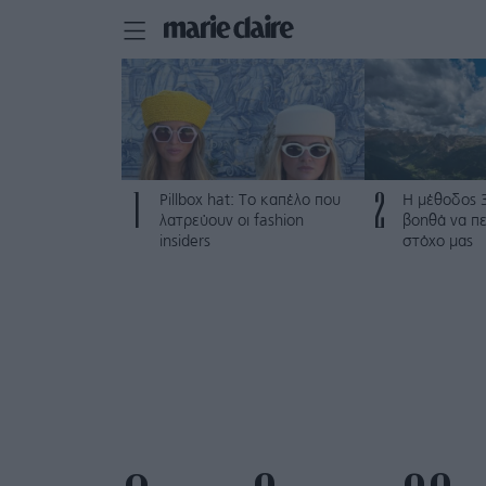
1
2
Pillbox hat: Το καπέλο που
Η μέθοδος 
λατρεύουν οι fashion
βοηθά να π
insiders
στόχο μας