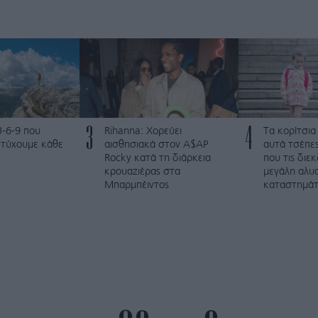
3
4
3-6-9 που
Rihanna: Χορεύει
Τα κορίτσια
ετύχουμε κάθε
αισθησιακά στον A$AP
αυτά τσέπες
Rocky κατά τη διάρκεια
που τις διε
κρουαζιέρας στα
μεγάλη αλυ
Μπαρμπέιντος
καταστημά