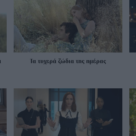
α
Τα τυχερά ζώδια της ημέρας