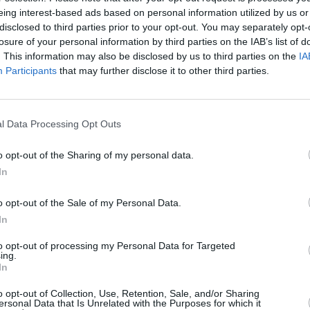
 και ο τρόπος που αυτό συνέβη να σας
eing interest-based ads based on personal information utilized by us or
 θα εστιάσουν στο πώς συμπεριφερθήκατε εσείς
disclosed to third parties prior to your opt-out. You may separately opt-
losure of your personal information by third parties on the IAB’s list of
είτε πως ήσασταν εσείς που είχατε άδικο και
. This information may also be disclosed by us to third parties on the
IA
αράλληλα, αυτή την εβδομάδα νιώθετε
Participants
that may further disclose it to other third parties.
και οι ενοχές σας κυριεύουν. Σκεφτείτε το ως
τραυμάτων και εκμεταλλευτείτε τη για να
l Data Processing Opt Outs
ας.
o opt-out of the Sharing of my personal data.
In
o opt-out of the Sale of my Personal Data.
των σας κυριεύει, το οποίο μπορεί να σας
In
ομάδα. Το βασικό σας παράπονο θα ξεκινά από
to opt-out of processing my Personal Data for Targeted
λθόν δεν σας συμπεριφέρθηκε σωστά και εσείς
ing.
In
, τις επόμενες ημέρες σκέφτεστε διαρκώς πως
θήκατε νωρίς το ποιόν του ανθρώπου.
o opt-out of Collection, Use, Retention, Sale, and/or Sharing
ersonal Data that Is Unrelated with the Purposes for which it