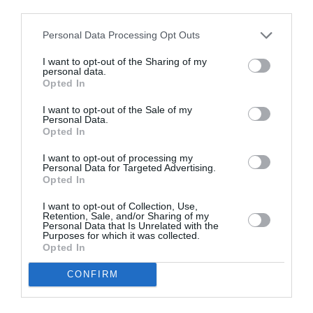
third parties.
Ζυγός
Personal Data Processing Opt Outs
I want to opt-out of the Sharing of my
Τα οικονομικά σάς βασανίζουν αυτό τον μήνα.
personal data.
Opted In
Απρόβλεπτα έξοδα, μειώσεις στα έσοδα και
αδιέξοδα με τα χρήματα δημιουργούν άγχος.
I want to opt-out of the Sale of my
Personal Data.
Κάντε προσεκτικά τον σχεδιασμό των εξόδων
Opted In
σας, ώστε να καταφέρετε να ανταπεξέλθετε και
I want to opt-out of processing my
Personal Data for Targeted Advertising.
μην αφήσετε το άγχος να σας καταβάλει.
Opted In
Αναζητήστε υποστήριξη στους ανθρώπους που
I want to opt-out of Collection, Use,
σας αγαπούν και νοιάζονται για εσάς, ώστε να
Retention, Sale, and/or Sharing of my
Personal Data that Is Unrelated with the
γίνουν τα πράγματα πιο εύκολα.
Purposes for which it was collected.
Opted In
ADVERTISEMENT - CONTINUE READING BELOW
CONFIRM