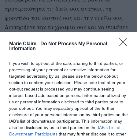
προτεραιότητα τις δικές σας ανάγκες, τη
φροντίδα του εαυτού σας και την ευεξία σας.
Διατηρήστε την ψυχραιμία σας και να θυμάστε
πως ο κάθε άνθρωπος έχει τις δικές του ανάγκες,
Marie Claire -
Do Not Process My Personal
να δείχνετε κατανόηση.
Information
Λέων
If you wish to opt-out of the sale, sharing to third parties, or
processing of your personal or sensitive information for
targeted advertising by us, please use the below opt-out
Προβλήματα στα προσωπικά σας προβλέπονται
section to confirm your selection. Please note that after your
για τον Σεπτέμβριο, αφού η δουλειά εμπλέκεται
opt-out request is processed you may continue seeing
interest-based ads based on personal information utilized by
και επηρεάζει τις σχέσεις σας. Προσέχετε τα
us or personal information disclosed to third parties prior to
λόγια σας και δώστε στη σχέση σας την προσοχή
your opt-out. You may separately opt-out of the further
που απαιτεί. Μόλις καταφέρετε να βρείτε ξανά
disclosure of your personal information by third parties on the
IAB’s list of downstream participants. This information may
την ισορροπία σε προσωπικά και
also be disclosed by us to third parties on the
IAB’s List of
επαγγελματικά, όλα θα γίνουν καλύτερα.
Downstream Participants
that may further disclose it to other