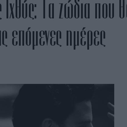
 Ιχθύς: Τα ζώδια που θ
τις επόμενες ημέρες