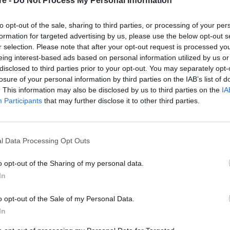
re -
Do Not Process My Personal Information
νά συνδεδεμένη με την πνευματικότητα, τη
ε τις αδελφές ψυχές, τον μυστικισμό και τη
to opt-out of the sale, sharing to third parties, or processing of your per
ιστορίες πρέπει να τελειώσουν, μπορούμε να
formation for targeted advertising by us, please use the below opt-out s
r selection. Please note that after your opt-out request is processed y
δο για να αναλογιστούμε τι χτίσαμε και τι
eing interest-based ads based on personal information utilized by us or
ερασμένου έτους, προτού επιχειρήσουμε να
disclosed to third parties prior to your opt-out. You may separately opt-
losure of your personal information by third parties on the IAB’s list of
υ σηματοδοτεί τα νέα ξεκινήματα.
. This information may also be disclosed by us to third parties on the
IA
Participants
that may further disclose it to other third parties.
θα δουν τη ζωή τους να αλλάζει τις επόμενες
l Data Processing Opt Outs
o opt-out of the Sharing of my personal data.
In
ς. Η Νέα Σελήνη χαμογελάει στην
έει να φτάσετε σε υψηλότερα επίπεδα. Σας
o opt-out of the Sale of my Personal Data.
 σας και μπορεί ακόμη και να έχετε την
In
 ή να βρείτε μια καλύτερη θέση εργασίας. Αν