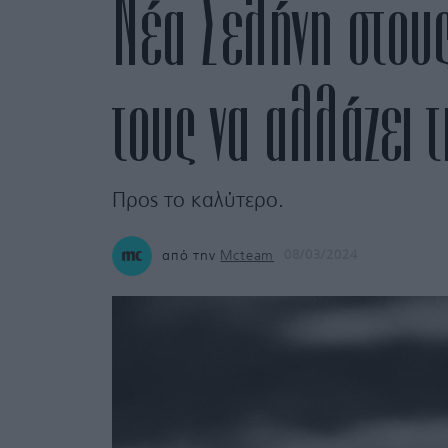
Νέα Σελήνη στους
τους να αλλάζει 
Προς το καλύτερο.
από την
Mcteam
08/03/2024