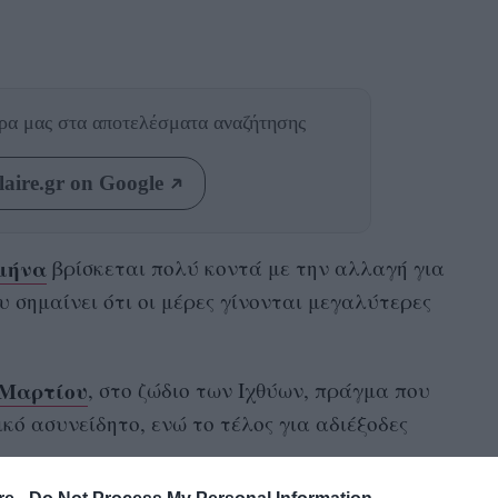
θρα μας
στα αποτελέσματα αναζήτησης
aire.gr on Google
μήνα
βρίσκεται πολύ κοντά με την αλλαγή για
υ σημαίνει ότι οι μέρες γίνονται μεγαλύτερες
Μαρτίου
, στο ζώδιο των Ιχθύων, πράγμα που
ικό ασυνείδητο, ενώ το τέλος για αδιέξοδες