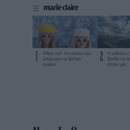
1
2
Pillbox hat: Το καπέλο που
Η μέθοδος 
λατρεύουν οι fashion
βοηθά να π
insiders
στόχο μας