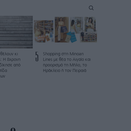
5
 θέλουν κι
Shopping στη Minoan
: Η 8χρονη
Lines με θέα το Αιγαίο και
κδίκησε από
προορισμό τη Μήλο, το
σίδα
Ηράκλειο ή τον Πειραιά
των