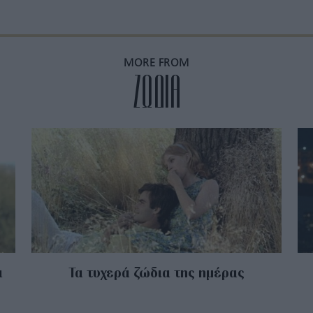
MORE FROM
ZΩΔΙΑ
α
Τα τυχερά ζώδια της ημέρας