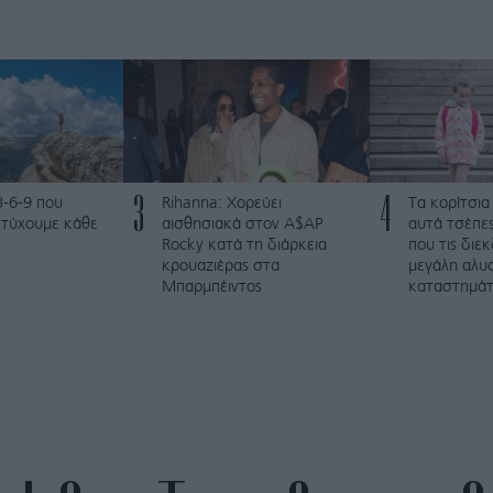
3
4
3-6-9 που
Rihanna: Χορεύει
Τα κορίτσια
ετύχουμε κάθε
αισθησιακά στον A$AP
αυτά τσέπες
Rocky κατά τη διάρκεια
που τις διε
κρουαζιέρας στα
μεγάλη αλυ
Μπαρμπέιντος
καταστημά