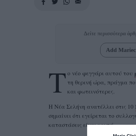
Δείτε περισσότερα άρ
Add Mariecl
Τ
ο νέο φεγγάρι αυτού του
τη θερινή ώρα, πράγμα πο
και φωτεινότερες.
Η Νέα Σελήνη ανατέλλει στις 10
σημαίνει ότι εγείρεται το συλλογ
καταστάσεις είναι κοντά.