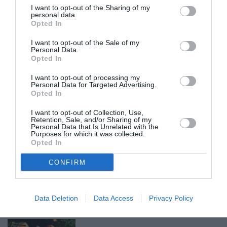
I want to opt-out of the Sharing of my
Ιχθύες
personal data.
Opted In
Οι Ιχθύες, που συχνά αναζητούν βαθιά
I want to opt-out of the Sale of my
Personal Data.
συναισθηματική σύνδεση, έχουν ταλαιπωρηθεί
Opted In
από απογοητεύσεις και παρεξηγήσεις. Ο Μάιος
I want to opt-out of processing my
όμως φέρνει μια σημαντική αλλαγή, μια σχέση
Personal Data for Targeted Advertising.
Opted In
με πιο σταθερή βάση αρχίζει να διαμορφώνεται.
I want to opt-out of Collection, Use,
Αφήνουν πίσω τους τα παιχνίδια και μπαίνουν
Retention, Sale, and/or Sharing of my
Personal Data that Is Unrelated with the
σε μια πιο καθαρή, ειλικρινή ερωτική ενέργεια.
Purposes for which it was collected.
Opted In
ADVERTISEMENT - CONTINUE READING BELOW
CONFIRM
RELATED STORY
Data Deletion
Data Access
Privacy Policy