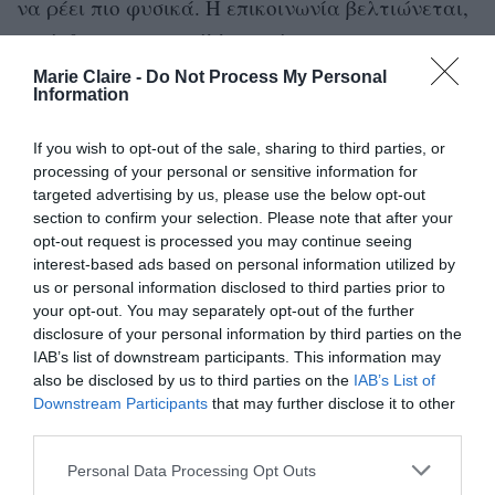
να ρέει πιο φυσικά. Η επικοινωνία βελτιώνεται,
η σύνδεση με τους άλλους γίνεται πιο
ουσιαστική και είτε μέσα από μια υπάρχουσα
Marie Claire -
Do Not Process My Personal
Information
σχέση είτε από μια νέα γνωριμία, εμφανίζονται
άνθρωποι που αναγνωρίζουν πραγματικά την
If you wish to opt-out of the sale, sharing to third parties, or
αξία τους και θέλουν να προχωρήσουν σοβαρά.
processing of your personal or sensitive information for
targeted advertising by us, please use the below opt-out
section to confirm your selection. Please note that after your
Σκορπιός
opt-out request is processed you may continue seeing
interest-based ads based on personal information utilized by
us or personal information disclosed to third parties prior to
Για τους Σκορπιούς, ο Μάιος φέρνει έντονη έλξη
your opt-out. You may separately opt-out of the further
και συναισθηματικό βάθος. Οι επιφανειακές
disclosure of your personal information by third parties on the
γνωριμίες και οι περιστασιακές σχέσεις χάνουν
IAB’s list of downstream participants. This information may
also be disclosed by us to third parties on the
IAB’s List of
τη σημασία τους, καθώς εμφανίζεται ένα άτομο
Downstream Participants
that may further disclose it to other
που δημιουργεί πραγματική συναισθηματική
third parties.
σύνδεση.
Personal Data Processing Opt Outs