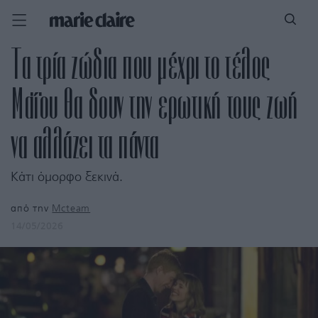
Τα τρία ζώδια που μέχρι το τέλος
Μαΐου θα δουν την ερωτική τους ζωή
να αλλάζει τα πάντα
Κάτι όμορφο ξεκινά.
από την
Mcteam
14/05/2026