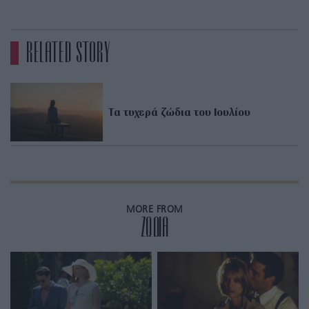
RELATED STORY
Τα τυχερά ζώδια του Ιουλίου
MORE FROM
ZΩΔΙΑ