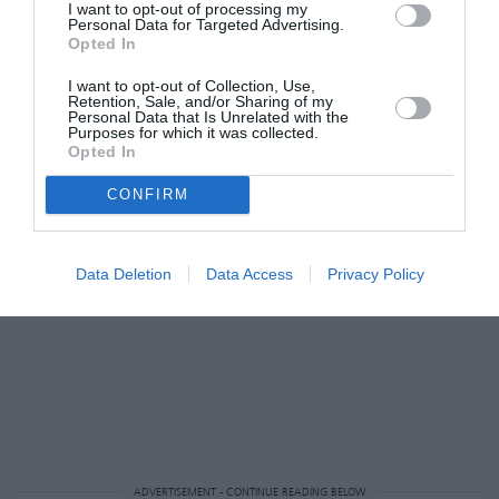
Ουρανός, ο κυβερνήτης πλανήτης σας, θα φέρει
I want to opt-out of processing my
Personal Data for Targeted Advertising.
απροσδόκητες ανατροπές και συναρπαστικές
Opted In
ευκαιρίες για τον έρωτα. Να είστε
I want to opt-out of Collection, Use,
Retention, Sale, and/or Sharing of my
προετοιμασμένες για εκπλήξεις και νέα
Personal Data that Is Unrelated with the
Purposes for which it was collected.
ξεκινήματα. Εάν είστε αδέσμευτοι δεν
Opted In
αποκλείεται η Αφροδίτη να φέρει στη ζωή σας
CONFIRM
ένα νέο έρωτα. Εάν είστε ήδη δεσμευμένοι, αυτό
είναι το κατάλληλο διάστημα για να
επισημοποιήσετε τη σχέση σας.
Data Deletion
Data Access
Privacy Policy
ADVERTISEMENT - CONTINUE READING BELOW