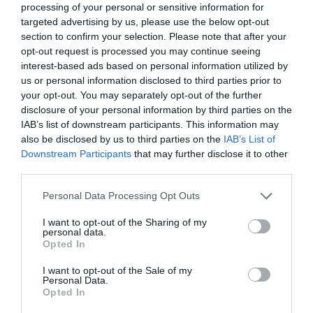
ξεχωρίσετε. Μην εκπλαγείτε αν γίνεστε το
processing of your personal or sensitive information for
targeted advertising by us, please use the below opt-out
επίκεντρο της προσοχής σε κάθε σας βήμα. Ένας
section to confirm your selection. Please note that after your
νέος έρωτας θα μπορούσε να βρίσκεται προ των
opt-out request is processed you may continue seeing
interest-based ads based on personal information utilized by
πυλών, ίσως ακόμη και σε κάποιο καλοκαιρινό
us or personal information disclosed to third parties prior to
πάρτι ή ταξίδι. Κι αν νομίζετε πως βρήκατε ήδη
your opt-out. You may separately opt-out of the further
disclosure of your personal information by third parties on the
το άλλο σας μισό, ξανασκεφτείτε το. Ο
IAB’s list of downstream participants. This information may
πλανήτης του έρωτα και των απολαύσεων θα
also be disclosed by us to third parties on the
IAB’s List of
σας χαρίσει γοητεία, χάρη και αυτοπεποίθηση
Downstream Participants
that may further disclose it to other
third parties.
και θα νιώσετε ότι όλα κυλάνε πολύ αρμονικά
μέσα στις σχέσεις και τις συνεργασίες σας.
Personal Data Processing Opt Outs
I want to opt-out of the Sharing of my
personal data.
Υδροχόος
Opted In
I want to opt-out of the Sale of my
Η μοναδικότητα και η ανεξαρτησία σας θα είναι
Personal Data.
Opted In
εξαιρετικά ελκυστικές αυτό το καλοκαίρι. Ο