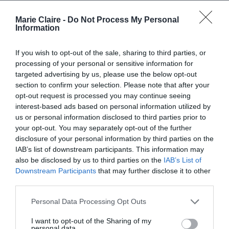
Έχετε αυτή την έμφυτη ικανότητα να κρατάτε
Marie Claire -
Do Not Process My Personal
Information
τα πράγματα ενωμένα μέσα στο χάος, αλλά όλα
έχουν τα όριά τους. Η ανάκτηση της ενέργειάς
If you wish to opt-out of the sale, sharing to third parties, or
σας έχει να κάνει με τη λήψη συνειδητών
processing of your personal or sensitive information for
targeted advertising by us, please use the below opt-out
αποφάσεων σχετικά με το πού θα την ξοδέψετε.
section to confirm your selection. Please note that after your
Το περασμένο έτος ξοδέψατε ένα μεγάλο μέρος
opt-out request is processed you may continue seeing
των προσπαθειών σας στο να διατηρήσετε το
interest-based ads based on personal information utilized by
us or personal information disclosed to third parties prior to
status quo μέσα σε μια θάλασσα αβεβαιότητας
your opt-out. You may separately opt-out of the further
και αστάθειας, και μαζί με αυτό ήρθε το πένθος
disclosure of your personal information by third parties on the
IAB’s list of downstream participants. This information may
για όλα τα πράγματα στα οποία δεν είχατε το
also be disclosed by us to third parties on the
IAB’s List of
χρόνο ή την αντοχή να δώσετε την ένέργειά σας.
Downstream Participants
that may further disclose it to other
third parties.
Φέτος, θα δείτε πόσο γρήγορα υπάρχει χώρος
για διάβασμα, άσκηση, ταξίδια και αναψυχή,
Personal Data Processing Opt Outs
όταν δοθεί η ευκαιρία στις μπαταρίες σας να
I want to opt-out of the Sharing of my
personal data.