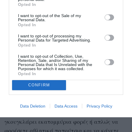
επαναφορτιστούν.
Opted In
Αιγόκερως
I want to opt-out of the Sale of my
Personal Data.
Opted In
Ανακτήστε τη δυνητική ενέργειά σας και βρείτε
I want to opt-out of processing my
Personal Data for Targeted Advertising.
νέους τρόπους για να την ενεργοποιήσετε
Opted In
κινητικά το 2025. Το θέμα είναι να θυμηθείτε τι
I want to opt-out of Collection, Use,
είστε ικανοί να κάνετε και να ξεμάθετε όλους
Retention, Sale, and/or Sharing of my
Personal Data that Is Unrelated with the
τους μη χρήσιμους και κακούς τρόπους σκέψης
Purposes for which it was collected.
Opted In
που σας εμπόδιζαν να δοκιμάσετε νέα πράγματα
ή να εκμεταλλευτείτε όλες τις ευκαιρίες γύρω
CONFIRM
σας. Τίποτα δεν σας εμποδίζει να γραφτείτε σε
μαθήματα ιστιοπλοΐας ή σάλσα, να αγοράσετε
Data Deletion
Data Access
Privacy Policy
εκείνο το κωπηλατικό μηχάνημα που έχετε
γκουγκλάρει εκατομμύρια φορές ή απλώς να
φορέσετε αθλητικά παπούτσια και να κάνετε