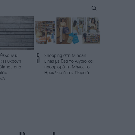
5
 θέλουν κι
Shopping στη Minoan
: Η 8χρονη
Lines με θέα το Αιγαίο και
κδίκησε από
προορισμό τη Μήλο, το
σίδα
Ηράκλειο ή τον Πειραιά
των