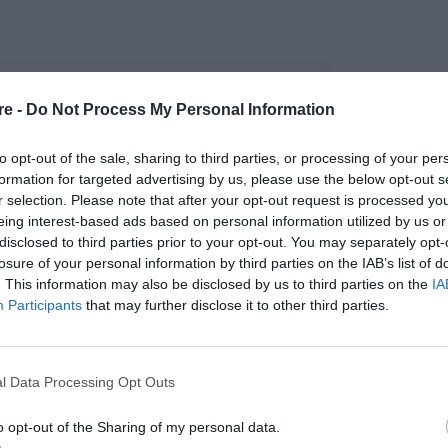
θρα μας
στα αποτελέσματα αναζήτησης
re -
Do Not Process My Personal Information
aire.gr on Google
to opt-out of the sale, sharing to third parties, or processing of your per
formation for targeted advertising by us, please use the below opt-out s
r selection. Please note that after your opt-out request is processed y
ου, στα περίπτερα με εξώφυλλο την Πάμελα
eing interest-based ads based on personal information utilized by us or
disclosed to third parties prior to your opt-out. You may separately opt-
 και πιο επιθυμητή γυναίκα του πλανήτη στη
losure of your personal information by third parties on the IAB’s list of
 να έχει ζήσει πολλές ζωές έκτοτε και ζει
. This information may also be disclosed by us to third parties on the
IA
Participants
that may further disclose it to other third parties.
ποντάροντας στο ταλέντο της και μακριά από
l Data Processing Opt Outs
o opt-out of the Sharing of my personal data.