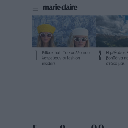
1
2
Pillbox hat: Το καπέλο που
Η μέθοδος 
λατρεύουν οι fashion
βοηθά να π
insiders
στόχο μας