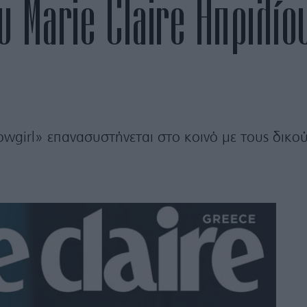
υ Marie Claire Απριλίο
wgirl» επανασυστήνεται στο κοινό με τους δικού