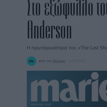
Στο εξώφυλλο το
Anderson
Η πρωταγωνίστρια του «The Last Sho
από την
Mcteam
12/03/2025