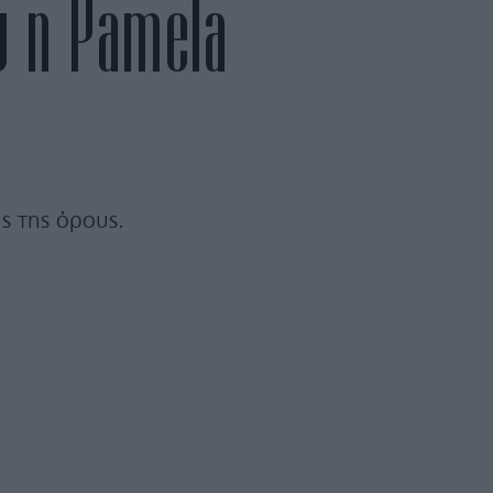
υ η Pamela
ς της όρους.