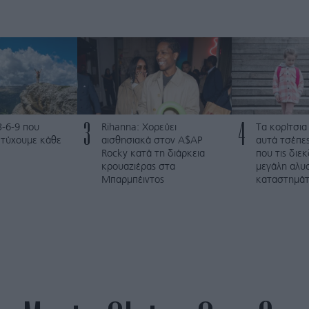
3
4
3-6-9 που
Rihanna: Χορεύει
Τα κορίτσια
ετύχουμε κάθε
αισθησιακά στον A$AP
αυτά τσέπες
Rocky κατά τη διάρκεια
που τις διε
κρουαζιέρας στα
μεγάλη αλυ
Μπαρμπέιντος
καταστημά