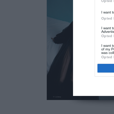
Opted 
I want t
Opted 
I want 
Advertis
Opted 
I want t
of my P
was col
Opted 