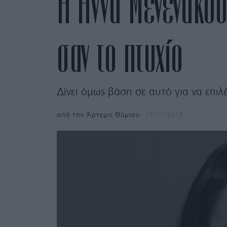
Η Άννα Μενενάκου
σαν το πτυχίο
Δίνει όμως βάση σε αυτό για να επιλ
από την
Άρτεμις Θύμιου
21/11/2019