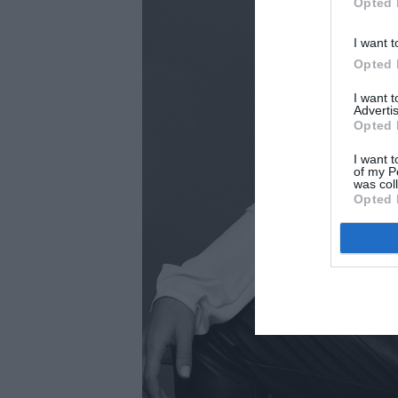
Opted 
I want t
Opted 
I want 
Advertis
Opted 
I want t
of my P
was col
Opted 