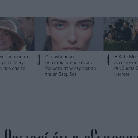
3
4
iwell πέρασε τα
Οι συνδυασμοί
Η Kate Mos
ς με τη Meryl
συστατικών που κάνουν
accessory-m
 video από το
θαύματα στην περιποίηση
συνδύασε δ
της επιδερμίδας
Hermès