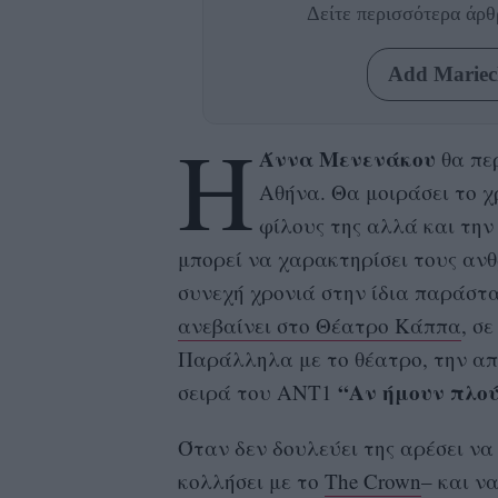
Δείτε περισσότερα άρ
Add Mariecl
Η
Άννα Μενενάκου
θα πε
Αθήνα. Θα μοιράσει το χ
φίλους της αλλά και την 
μπορεί να χαρακτηρίσει τους ανθ
συνεχή χρονιά στην ίδια παράστ
ανεβαίνει στο Θέατρο Κάππα
, σ
Παράλληλα με το θέατρο, την απ
“Αν ήμουν πλού
σειρά του ΑΝΤ1
Όταν δεν δουλεύει της αρέσει να 
κολλήσει με το
The Crown
– και ν