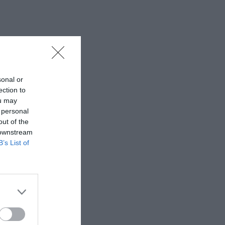
sonal or
ection to
ou may
 personal
out of the
 downstream
B’s List of