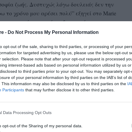
σοφία ζωής. Δυστυχώς λόγω δουλειάς δεν την
ω το χρόνο μου αρέσει πολύ” εξηγεί στο Marie
ό τα μυστικά της ωραίας εξωτερικής της
δίνει και μεγάλη βαρύτητα. Παρακάτω θα
re -
Do Not Process My Personal Information
to opt-out of the sale, sharing to third parties, or processing of your per
formation for targeted advertising by us, please use the below opt-out s
r selection. Please note that after your opt-out request is processed y
eing interest-based ads based on personal information utilized by us or
disclosed to third parties prior to your opt-out. You may separately opt-
losure of your personal information by third parties on the IAB’s list of
. This information may also be disclosed by us to third parties on the
IA
Participants
that may further disclose it to other third parties.
l Data Processing Opt Outs
o opt-out of the Sharing of my personal data.