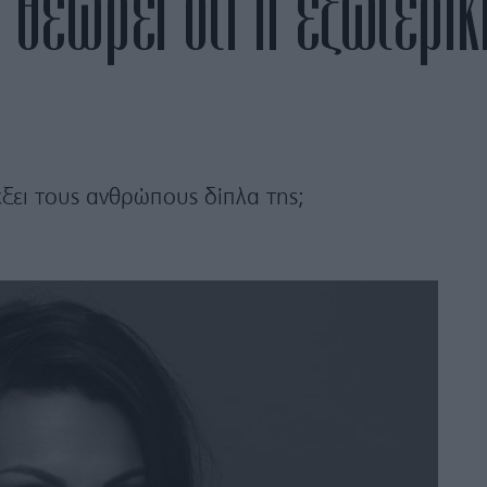
 θεωρεί ότι η εξωτερικ
έξει τους ανθρώπους δίπλα της;