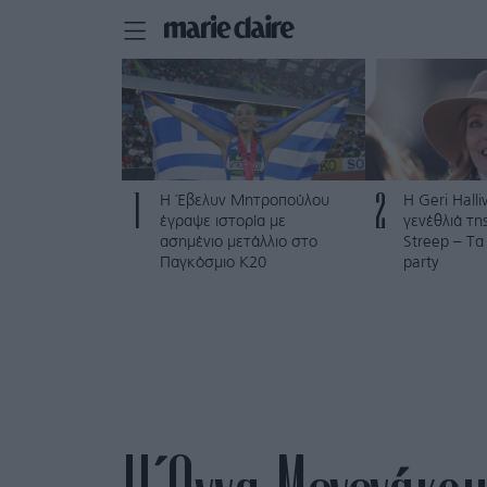
1
2
Η Έβελυν Μητροπούλου
Η Geri Hall
έγραψε ιστορία με
γενέθλιά τη
ασημένιο μετάλλιο στο
Streep – Τα
Παγκόσμιο Κ20
party