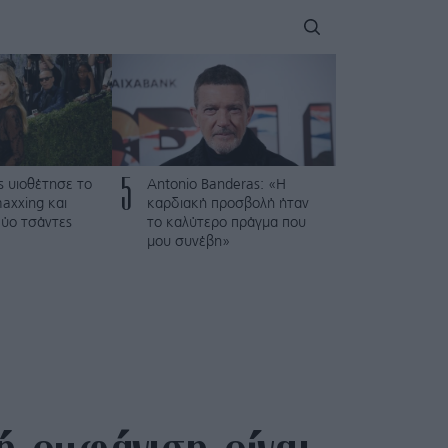
5
s υιοθέτησε τo
Antonio Banderas: «Η
axxing και
καρδιακή προσβολή ήταν
ύο τσάντες
το καλύτερο πράγμα που
μου συνέβη»