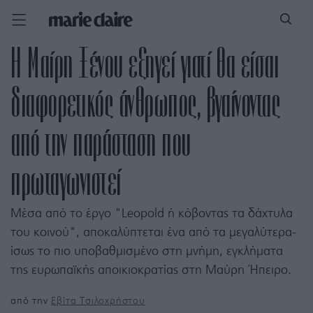
H Μαίρη Ξένου εξηγεί γιατί θα είσαι
διαφορετικός άνθρωπος, βγαίνοντας
από την παράσταση που
πρωταγωνιστεί
Μέσα από το έργο "Leopold ή κόβοντας τα δάχτυλα
του κοινού", αποκαλύπτεται ένα από τα μεγαλύτερα-
ίσως το πιο υποβαθμισμένο στη μνήμη, εγκλήματα
της ευρωπαϊκής αποικιοκρατίας στη Μαύρη Ήπειρο.
από την
Εβίτα Τσιλοχρήστου