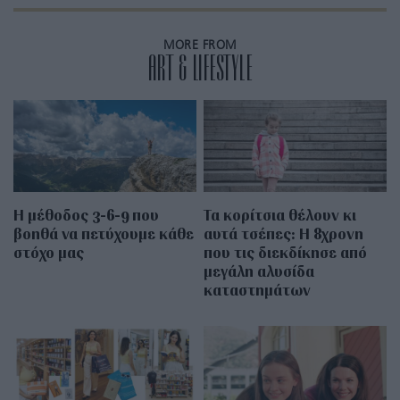
MORE FROM
ART & LIFESTYLE
Η μέθοδος 3-6-9 που
Τα κορίτσια θέλουν κι
βοηθά να πετύχουμε κάθε
αυτά τσέπες: Η 8χρονη
στόχο μας
που τις διεκδίκησε από
μεγάλη αλυσίδα
καταστημάτων