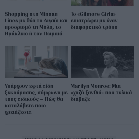
Shopping στη Minoan
Το «Gilmore Girls»
Lines με θέα το Αιγαίο και
επιστρέφει με έναν
προορισμό τη Μήλο, το
διαφορετικό τρόπο
Ηράκλειο ή τον Πειραιά
Υπάρχουν εφτά είδη
Marilyn Monroe: Μια
ξεκούρασης, σύμφωνα με
«χαζή ξανθιά» που τελικά
τους ειδικούς – Πώς θα
διάβαζε
καταλάβετε ποιο
χρειάζεστε