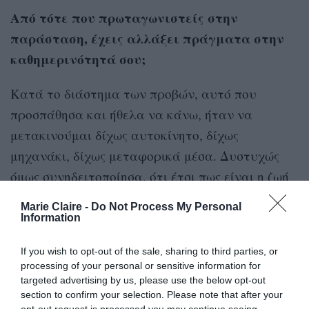
Από τότε που πρωταγωνιστείς στην
παράσταση, έχεις αλλάξει πράγματα στην
καθημερινότητά σου;
Κατά το διάστημα των προβών, αυτό που
προσπάθησα και ήθελα να κάνω, ήταν να
μετακινούμαι δίχως αυτοκίνητο, δίχως
μηχανάκι, δίχως μεταφορικά μέσα. Δυστυχώς
όμως συνηδειτοποίησα, ότι έτσι πως είναι η ζωή
στην Αθήνα και με τα χρονικά περιθώρια που
Marie Claire -
Do Not Process My Personal
έχουμε, π.χ με τις 8 ώρες που αφιερώνουμε στη
Information
δουλειά και άλλες τόσες στον ύπνο, με τις
If you wish to opt-out of the sale, sharing to third parties, or
μεγάλες αποστάσεις – ζω στα βόρεια και η
processing of your personal or sensitive information for
δουλειά μου είναι στο κέντρο – είναι πολύ
targeted advertising by us, please use the below opt-out
section to confirm your selection. Please note that after your
δύσκολο να το πετύχεις αυτό. Το δοκίμασα για