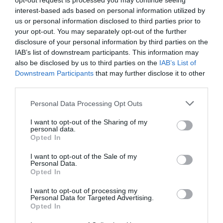
opt-out request is processed you may continue seeing
λίγο και είδα ότι η καθημερινότητα δεν σου
interest-based ads based on personal information utilized by
us or personal information disclosed to third parties prior to
επιτρέπει να το κάνεις. Πολλές φορές είμαστε
your opt-out. You may separately opt-out of the further
με την ομάδα στο αυτοκίνητο και σκεφτόμαστε,
disclosure of your personal information by third parties on the
ότι “αυτή τη στιγμή βρισκόμαστε πάνω στα
IAB’s list of downstream participants. This information may
also be disclosed by us to third parties on the
IAB’s List of
χέρια των Κονγκολέζων”, το λέμε. Δεν έχουμε
Downstream Participants
that may further disclose it to other
αυταπάτες ότι κάποιος θα δει την παράσταση
third parties.
και θα σταματήσει να χρησιμοποιεί το
Personal Data Processing Opt Outs
αυτοκίνητό του, καουτσούκ, αλλά επειδή το
I want to opt-out of the Sharing of my
θέατρο είναι όνειρο, έτσι κι εμείς δεν παύουμε
personal data.
Opted In
να ονειρευόμαστε ότι μπορούμε να πείσουμε
κάποιον έστω και για λίγο να το δοκιμάσει.
I want to opt-out of the Sale of my
Personal Data.
Ακόμη κι αυτό να μην κάνει, ας σκεφτεί την
Opted In
παράσταση περισσότερο κι ας κάνει άλλα
I want to opt-out of processing my
Personal Data for Targeted Advertising.
πράγματα. Το έργο δεν μιλάει μόνο γι’ αυτό.
Opted In
Έχει κι άλλα μηνύματα πιο βαθιά.