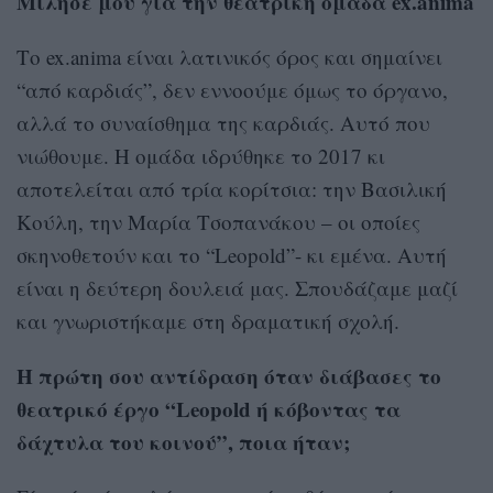
Μίλησέ μου για την θεατρική ομάδα ex.anima
Το ex.anima είναι λατινικός όρος και σημαίνει
“από καρδιάς”, δεν εννοούμε όμως το όργανο,
αλλά το συναίσθημα της καρδιάς. Αυτό που
νιώθουμε. Η ομάδα ιδρύθηκε το 2017 κι
αποτελείται από τρία κορίτσια: την Βασιλική
Κούλη, την Μαρία Τσοπανάκου – oι οποίες
σκηνοθετούν και το “Leopold”- κι εμένα. Αυτή
είναι η δεύτερη δουλειά μας. Σπουδάζαμε μαζί
και γνωριστήκαμε στη δραματική σχολή.
Η πρώτη σου αντίδραση όταν διάβασες το
θεατρικό έργο “Leopold ή κόβοντας τα
δάχτυλα του κοινού”, ποια ήταν;