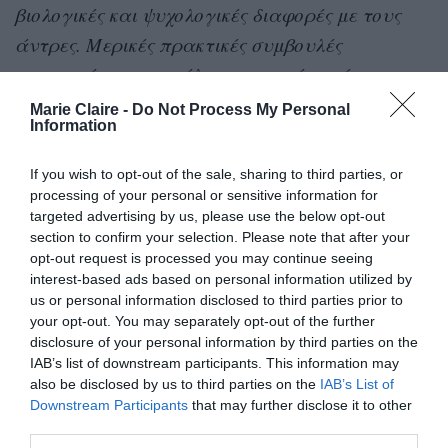
βιολογικές και ψυχολογικές διαφορές με τους
άντρες. Μερικές πρακτικές συμβουλές
αντιμετώπισης για όλες τις γυναίκες είναι:
Marie Claire -
Do Not Process My Personal
-Να θυμούνται ότι οι άντρες έχουν μεγαλύτερο
Information
όγκο και δύναμη.
If you wish to opt-out of the sale, sharing to third parties, or
processing of your personal or sensitive information for
κακοτοπιές
-Να αποφεύγουν τις “
”.
targeted advertising by us, please use the below opt-out
section to confirm your selection. Please note that after your
αποφεύγουν
-Να
, βίαιους, επιθετικούς,
opt-out request is processed you may continue seeing
interest-based ads based on personal information utilized by
δύστροπους, νάρκισσους, χειριστικούς, αυτούς
us or personal information disclosed to third parties prior to
που έχουν έλλειμμα αυτοπεποίθησης
».
your opt-out. You may separately opt-out of the further
disclosure of your personal information by third parties on the
Φυσικά, οι αναρτήσεις του Παρατηρητηρίου
IAB’s list of downstream participants. This information may
also be disclosed by us to third parties on the
IAB’s List of
άρχισαν να γίνονται viral, με χρήστες των social
Downstream Participants
that may further disclose it to other
αναχρονιστικές
να τις χαρακτηρίζουν από
έως
third parties.