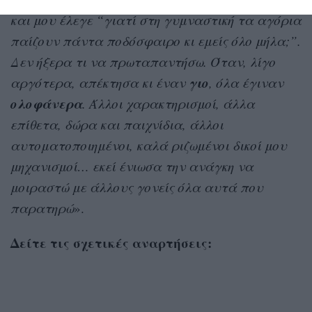
και μου έλεγε “γιατί στη γυμναστική τα αγόρια
παίζουν πάντα ποδόσφαιρο κι εμείς όλο μήλα;”.
Δεν ήξερα τι να πρωταπαντήσω. Όταν, λίγο
γιο
αργότερα, απέκτησα κι έναν
, όλα έγιναν
ολοφάνερα
. Άλλοι χαρακτηρισμοί, άλλα
επίθετα, δώρα και παιχνίδια, άλλοι
αυτοματοποιημένοι, καλά ριζωμένοι δικοί μου
μηχανισμοί… εκεί ένιωσα την ανάγκη να
μοιραστώ με άλλους γονείς όλα αυτά που
παρατηρώ
».
Δείτε τις σχετικές αναρτήσεις: