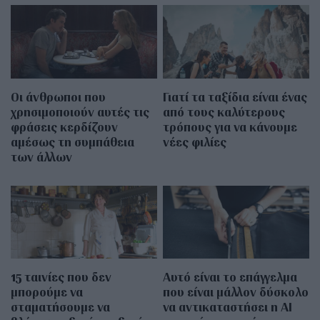
Οι άνθρωποι που
Γιατί τα ταξίδια είναι ένας
χρησιμοποιούν αυτές τις
από τους καλύτερους
φράσεις κερδίζουν
τρόπους για να κάνουμε
αμέσως τη συμπάθεια
νέες φιλίες
των άλλων
15 ταινίες που δεν
Αυτό είναι το επάγγελμα
μπορούμε να
που είναι μάλλον δύσκολο
σταματήσουμε να
να αντικαταστήσει η AI