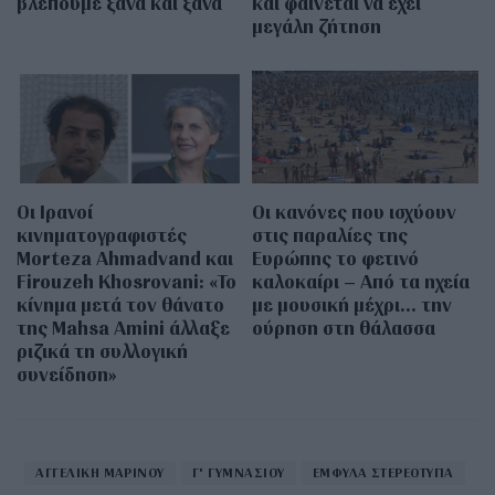
βλέπουμε ξανά και ξανά
και φαίνεται να έχει
μεγάλη ζήτηση
Οι Ιρανοί
Οι κανόνες που ισχύουν
κινηματογραφιστές
στις παραλίες της
Morteza Ahmadvand και
Ευρώπης το φετινό
Firouzeh Khosrovani: «Το
καλοκαίρι – Από τα ηχεία
κίνημα μετά τον θάνατο
με μουσική μέχρι… την
της Mahsa Amini άλλαξε
ούρηση στη θάλασσα
ριζικά τη συλλογική
συνείδηση»
ΑΓΓΕΛΙΚΗ ΜΑΡΙΝΟΥ
Γ' ΓΥΜΝΑΣΙΟΥ
ΕΜΦΥΛΑ ΣΤΕΡΕΟΤΥΠΑ