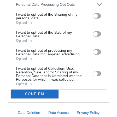
επικίνδυνες
– ότι προωθούν, για παράδειγμα,
Personal Data Processing Opt Outs
victim blaming
το
και μεταφέρουν τις ευθύνες
I want to opt-out of the Sharing of my
από τους άντρες στις γυναίκες.
personal data.
Opted In
Το Παρατηρητήριο δημιούργησε η ηθοποιός
I want to opt-out of the Sale of my
Personal Data.
Αγγελική Μαρίνου
, η οποία είχε πει στο Marie
Opted In
Claire: «
Η ιδέα άρχισε να γεννιέται μέσα μου
I want to opt-out of processing my
κόρη
μου
όσο μεγάλωνε η
και άρχισαν οι
Personal Data for Targeted Advertising.
Opted In
διαχωρισμοί
. Τα χρώματα, τα ρούχα, τα δώρα,
I want to opt-out of Collection, Use,
οι δραστηριότητες, τα επαγγέλματα, όλα
Retention, Sale, and/or Sharing of my
Personal Data that Is Unrelated with the
έμοιαζαν να έχουν φύλο. Χωρίς να το
Purposes for which it was collected.
Opted In
καταλάβει, με βοήθησε πολύ και η ίδια. Της
έλεγα “πάμε στον γιατρό” και μου απαντούσε
CONFIRM
πάντα “γιατί λες στον; Πού ξέρεις ότι δεν είναι
γυναίκα γιατρός;”. Ξυριζόμουν και με ρωτούσε
Data Deletion
Data Access
Privacy Policy
“γιατί ξυρίζεσαι;”. Γυρνούσε απ’ το σχολείο