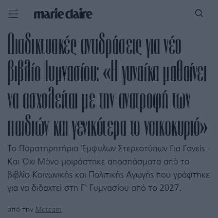
Διαδικτυακές αντιδράσεις για νέο
βιβλίο Γυμνασίου: «Η γυναίκα μαθαίνει
να ασχολείται με την ανατροφή των
παιδιών και γενικότερα το νοικοκυριό»
Το Παρατηρητήριο Έμφυλων Στερεοτύπων Για Γονείς -
Και Όχι Μόνο μοιράστηκε αποσπάσματα από το
βιβλίο Κοινωνικής και Πολιτικής Αγωγής που γράφτηκε
για να διδαχτεί στη Γ' Γυμνασίου από το 2027.
από την
Mcteam