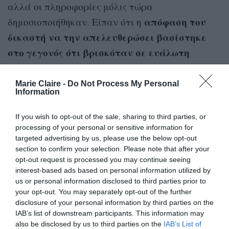
αλλά οι πληροφορίες μόλις τώρα
απόφαση του
δημοσιοποιήθηκαν. Είπαν ότι η
δικαστή να την απελευθερώσει βασίστηκε
στο γεγονός ότι βρισκόταν σε ευάλωτη
κατάσταση στο νοσοκομείο όταν έχασε το
μωρό της.
Marie Claire -
Do Not Process My Personal
Information
If you wish to opt-out of the sale, sharing to third parties, or
processing of your personal or sensitive information for
targeted advertising by us, please use the below opt-out
El Salvador woman freed after abortion
section to confirm your selection. Please note that after your
conviction
https://t.co/1CiWtkCzvK
opt-out request is processed you may continue seeing
interest-based ads based on personal information utilized by
— BBC News (World) (@BBCWorld)
us or personal information disclosed to third parties prior to
January 18, 2024
your opt-out. You may separately opt-out of the further
disclosure of your personal information by third parties on the
Η νομοθεσία του Ελ Σαλβαδόρ για τις
IAB’s list of downstream participants. This information may
αμβλώσεις
also be disclosed by us to third parties on the
IAB’s List of