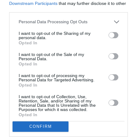
Downstream Participants
that may further disclose it to other
third parties.
Το Ελ Σαλβαδόρ ενέκρινε το 1998 την αυστηρή
αμβλώσεις
νομοθεσία που απαγορεύει τις
,
Personal Data Processing Opt Outs
ακόμη και σε περιπτώσεις βιασμού ή όταν η
I want to opt-out of the Sharing of my
personal data.
κύηση απειλεί την υγεία της μητέρας.
Opted In
I want to opt-out of the Sale of my
Όσες γυναίκες κρίνονται ένοχες για διακοπή της
Personal Data.
Opted In
κύησης καταδικάζονται σε φυλάκιση δύο έως
οκτώ ετών, αλλά σε πολλές περιπτώσεις η
I want to opt-out of processing my
Personal Data for Targeted Advertising.
κατηγορία μετατρέπεται σε ανθρωποκτονία,
Opted In
που επισύρει ποινή κάθειρξης τουλάχιστον
I want to opt-out of Collection, Use,
Retention, Sale, and/or Sharing of my
30 χρόνων
. Δεκάδες γυναίκες πιστεύεται ότι
Personal Data that Is Unrelated with the
Purposes for which it was collected.
έχουν καταλήξει άδικα σε φυλακές της χώρας
Opted In
με την υποψία ότι έκαναν άμβλωση.
CONFIRM
Έπειτα από πολλές εκστρατείες ομάδων για τα