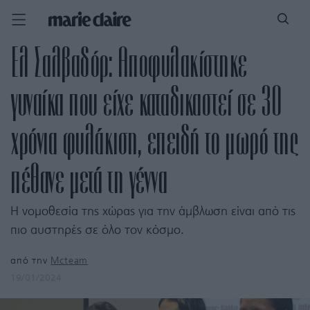
Ελ Σαλβαδόρ: Αποφυλακίστηκε
γυναίκα που είχε καταδικαστεί σε 30
χρόνια φυλάκιση, επειδή το μωρό της
πέθανε μετά τη γέννα
Η νομοθεσία της χώρας για την άμβλωση είναι από τις
πιο αυστηρές σε όλο τον κόσμο.
από την
Mcteam
19/01/2024