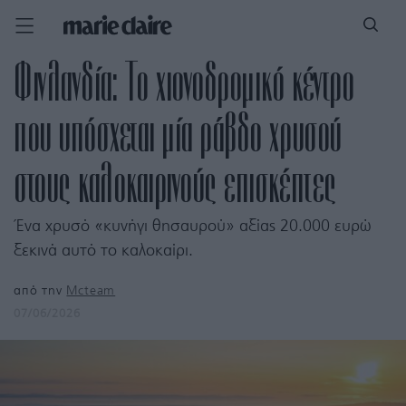
Φινλανδία: Το χιονοδρομικό κέντρο
που υπόσχεται μία ράβδο χρυσού
στους καλοκαιρινούς επισκέπτες
Ένα χρυσό «κυνήγι θησαυρού» αξίας 20.000 ευρώ
ξεκινά αυτό το καλοκαίρι.
από την
Mcteam
07/06/2026