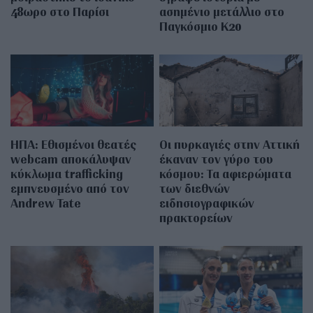
48ωρο στο Παρίσι
ασημένιο μετάλλιο στο
Παγκόσμιο Κ20
ΗΠΑ: Εθισμένοι θεατές
Οι πυρκαγιές στην Αττική
webcam αποκάλυψαν
έκαναν τον γύρο του
κύκλωμα trafficking
κόσμου: Τα αφιερώματα
εμπνευσμένο από τον
των διεθνών
Andrew Tate
ειδησιογραφικών
πρακτορείων