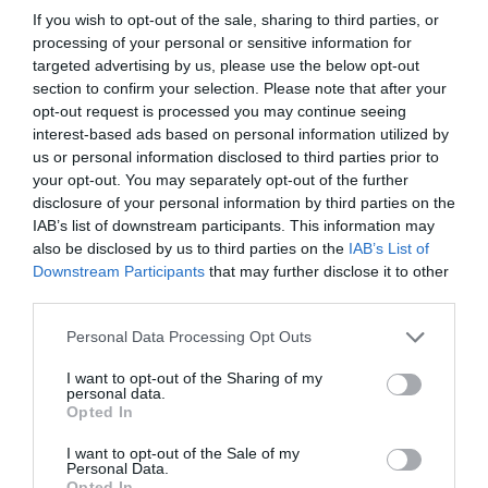
If you wish to opt-out of the sale, sharing to third parties, or
processing of your personal or sensitive information for
Οι διοργανωτές διευκρινίζουν ότι δεν θα
targeted advertising by us, please use the below opt-out
χρειαστεί σκάψιμο για τον εντοπισμό της χρυσής
section to confirm your selection. Please note that after your
opt-out request is processed you may continue seeing
ράβδου, ενώ οι συμμετέχοντες θα πρέπει να
interest-based ads based on personal information utilized by
κινούνται μόνο εντός των καθορισμένων
us or personal information disclosed to third parties prior to
περιοχών αναζήτησης.
your opt-out. You may separately opt-out of the further
disclosure of your personal information by third parties on the
IAB’s list of downstream participants. This information may
also be disclosed by us to third parties on the
IAB’s List of
Downstream Participants
that may further disclose it to other
third parties.
Personal Data Processing Opt Outs
I want to opt-out of the Sharing of my
personal data.
Opted In
I want to opt-out of the Sale of my
Personal Data.
Opted In