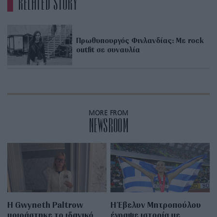
RELATED STORY
Πρωθυπουργός Φινλανδίας: Με rock
outfit σε συναυλία
MORE FROM
NEWSROOM
Η Gwyneth Paltrow
Η Έβελυν Μητροπούλου
μοιράστηκε το ιδανικό
έγραψε ιστορία με