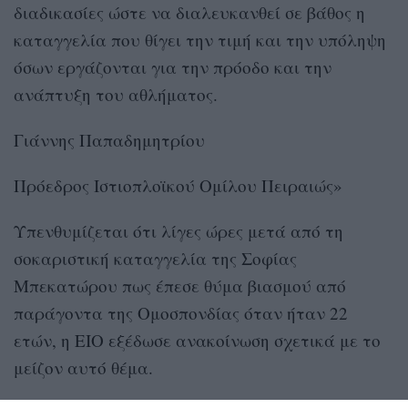
διαδικασίες ώστε να διαλευκανθεί σε βάθος η
καταγγελία που θίγει την τιμή και την υπόληψη
όσων εργάζονται για την πρόοδο και την
ανάπτυξη του αθλήματος.
Γιάννης Παπαδημητρίου
Πρόεδρος Ιστιοπλοϊκού Ομίλου Πειραιώς»
Υπενθυμίζεται ότι λίγες ώρες μετά από τη
σοκαριστική καταγγελία της Σοφίας
Μπεκατώρου πως έπεσε θύμα βιασμού από
παράγοντα της Ομοσπονδίας όταν ήταν 22
ετών, η ΕΙΟ εξέδωσε ανακοίνωση σχετικά με το
μείζον αυτό θέμα.