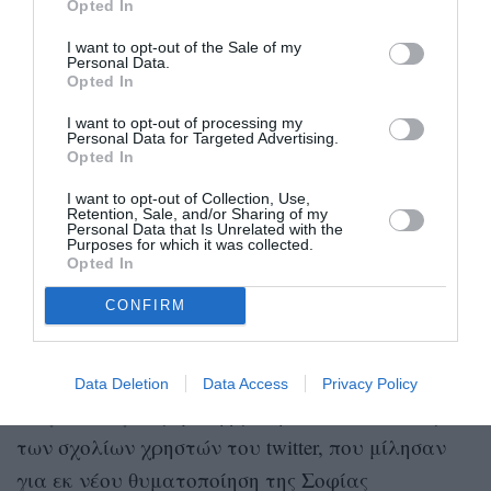
χρόνια να μιλήσει σχετικά με αυτό το
Opted In
δυσάρεστο περιστατικό, να γίνει συγκεκριμένη,
I want to opt-out of the Sale of my
Personal Data.
και η Ομοσπονδία, εφόσον εμπίπτει στην
Opted In
αρμοδιότητά της, να μην έχει κανείς αμφιβολία
I want to opt-out of processing my
ότι θα πράξει τα δέοντα».
Personal Data for Targeted Advertising.
Opted In
Αντιδράσεις στα social media
I want to opt-out of Collection, Use,
Retention, Sale, and/or Sharing of my
Personal Data that Is Unrelated with the
Purposes for which it was collected.
Η εν λόγω ανακοίνωση, όμως, προκάλεσε σωρεία
Opted In
αντιδράσεων με τους χρήστες του διαδικτύου
CONFIRM
να εγκαλούν την ΕΙΟ. Ο χαρακτηρισμός της
σεξουαλικής βίας που υπέστη η Ολυμπιονίκης ως
«δυσάρεστο περιστατικό» και η πρόσκλησή της
Data Deletion
Data Access
Privacy Policy
να γίνει συγκεκριμένη βρέθηκαν στο επίκεντρο
των σχολίων χρηστών του twitter, που μίλησαν
για εκ νέου θυματοποίηση της Σοφίας