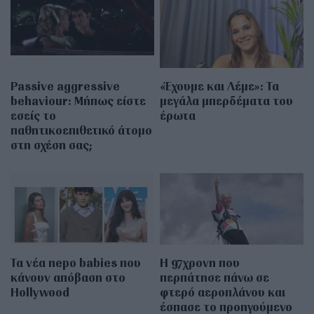
Passive aggressive
«Έχουμε και Λέμε»: Τα
behaviour: Μήπως είστε
μεγάλα μπερδέματα του
εσείς το
έρωτα
παθητικοεπιθετικό άτομο
στη σχέση σας;
Τα νέα nepo babies που
Η 97χρονη που
κάνουν απόβαση στο
περπάτησε πάνω σε
Hollywood
φτερό αεροπλάνου και
έσπασε το προηγούμενο