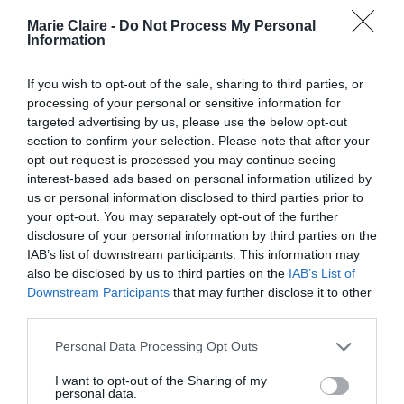
Αναλυτικά η ανακοίνωση:
Marie Claire -
Do Not Process My Personal
Information
«Με αφορμή τη δημόσια τοποθέτηση της
Ολυμπιονίκου κ. Σοφίας Μπεκατώρου, η
If you wish to opt-out of the sale, sharing to third parties, or
Ελληνική Ιστιοπλοϊκή Ομοσπονδία δηλώνει ότι
processing of your personal or sensitive information for
targeted advertising by us, please use the below opt-out
μέχρι πρόσφατα δεν είχε λάβει καμία επιστολή
section to confirm your selection. Please note that after your
ή έστω άτυπη καταγγελία σχετικά.
opt-out request is processed you may continue seeing
interest-based ads based on personal information utilized by
us or personal information disclosed to third parties prior to
Ωστόσο, ακόμη κι αν είχε λάβει ανεπίσημη
your opt-out. You may separately opt-out of the further
καταγγελία, η Ομοσπονδία θα ήταν άτεγκτη
disclosure of your personal information by third parties on the
στην αντιμετώπιση τέτοιου φαινομένου.
IAB’s list of downstream participants. This information may
also be disclosed by us to third parties on the
IAB’s List of
Downstream Participants
that may further disclose it to other
Επειδή, όμως, δεν πρέπει να πλανάται
third parties.
οποιαδήποτε σκιά για οποιονδήποτε,
Personal Data Processing Opt Outs
παροτρύνουμε την καταγγέλλουσα, εφόσον
πήρε την πρωτοβουλία έστω και μετά τόσα
I want to opt-out of the Sharing of my
personal data.