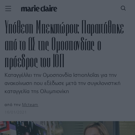
Υπόθεση Μπεκατώρου: Παραιτήθηκε
από το ΔΣ της Ομοσπονδίας ο
πρόεδρος του ΙΟΠ
Καταγγέλλει την Ομοσπονδία Ιστιοπλοΐας για την
ανακοίνωση που εξέδωσε μετά την συγκλονιστική
καταγγελία της Ολυμπιονίκη
από την
Mcteam
16/01/2021