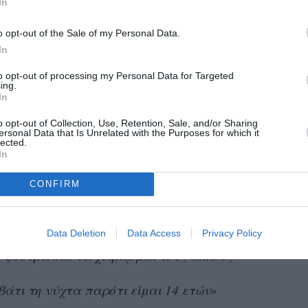
In
της στο Instagram και να γράψει σε πρώτο
 την κόρη της,
μία σειρά από μηνύματα που
o opt-out of the Sale of my Personal Data.
α την προσωπική ζωή της κοπέλας.
In
to opt-out of processing my Personal Data for Targeted
α παρακάτω:
ing.
In
ιά θα είναι να σταματήσω τα ψέματα στη
o opt-out of Collection, Use, Retention, Sale, and/or Sharing
ersonal Data that Is Unrelated with the Purposes for which it
ς βαθμούς μου γιατί στο σχολείο πατώνω
lected.
In
CONFIRM
 μητέρα μου και να της φωνάζω. Θα
 και να είμαι έξαλλη με το σύμπαν χωρίς
από το κεφάλι μου, ρούχα και φαγητό στο
Data Deletion
Data Access
Privacy Policy
 ψεύτρα και να χειρίζομαι τους άλλους»
άτι τη νύχτα παρότι είμαι 14 ετών»