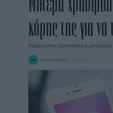
Μητέρα χρησιμοπ
κόρης της για να 
Αναρτώντας ντροπιαστικά μηνύματα γ
από την
Mcteam
10/01/2024