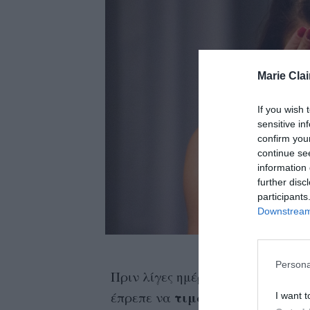
Marie Clai
If you wish 
sensitive in
confirm you
continue se
information 
further disc
participants
Downstream 
Persona
Πριν λίγες ημέρες, λοιπόν, μία γ
τιμωρηθεί
έπρεπε να
σκληρά κι έ
I want t