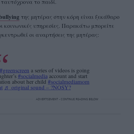
 ταυτόχρονα το παιδί.
bullying
της μητέρας στην κόρη είναι ξεκάθαρο
οι κοινωνικές υπηρεσίες. Παρακάτω μπορείτε
γκεντρωθεί οι αναρτήσεις της μητέρας:
#greenscreen
a series of videos is going
ughter’s
#socialmedia
account and start
ation about her child
#socialmediamom
nt
♬ original sound – ?NOSY?
ADVERTISEMENT - CONTINUE READING BELOW