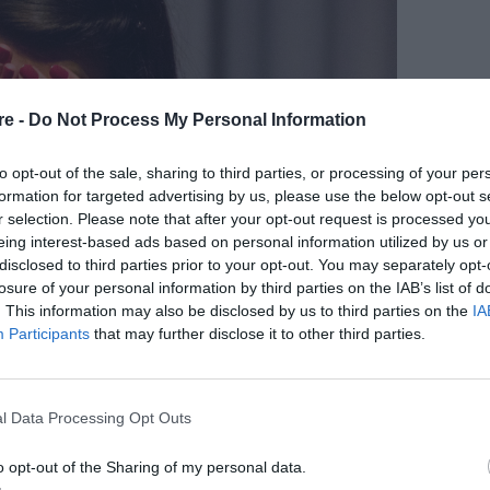
re -
Do Not Process My Personal Information
to opt-out of the sale, sharing to third parties, or processing of your per
formation for targeted advertising by us, please use the below opt-out s
r selection. Please note that after your opt-out request is processed y
eing interest-based ads based on personal information utilized by us or
disclosed to third parties prior to your opt-out. You may separately opt-
losure of your personal information by third parties on the IAB’s list of
. This information may also be disclosed by us to third parties on the
IA
Participants
that may further disclose it to other third parties.
UNSPLASH
l Data Processing Opt Outs
υναίκα στις ΗΠΑ αποφάσισε ότι η κόρη της
τσι, αντί να συζητήσει μαζί της, κατάφερε να
o opt-out of the Sharing of my personal data.