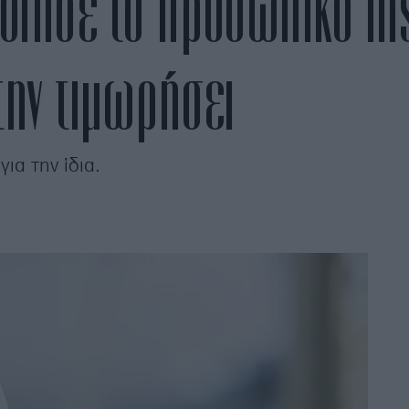
οίησε το προσωπικό In
την τιμωρήσει
ια την ίδια.