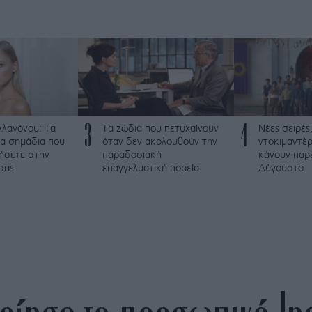
3
4
λλαγόνου: Τα
Τα ζώδια που πετυχαίνουν
Νέες σειρές,
μα σημάδια που
όταν δεν ακολουθούν την
ντοκιμαντέρ
ήσετε στην
παραδοσιακή
κάνουν παρ
σας
επαγγελματική πορεία
Αύγουστο