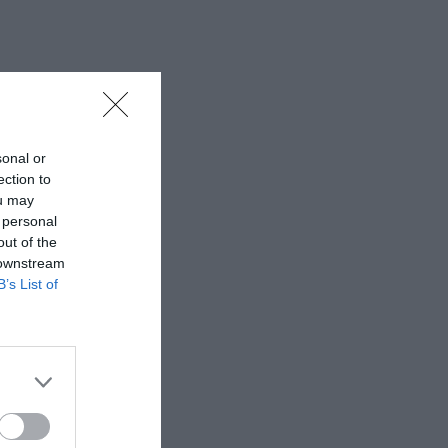
sonal or
ection to
ou may
 personal
out of the
 downstream
B’s List of