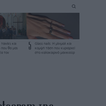
5
 ταινίες και
Glass nails: Η μίνιμαλ και
 που θα μας
κομψή τάση που κυριαρχεί
έα τον
στο καλοκαιρινό μανικιούρ