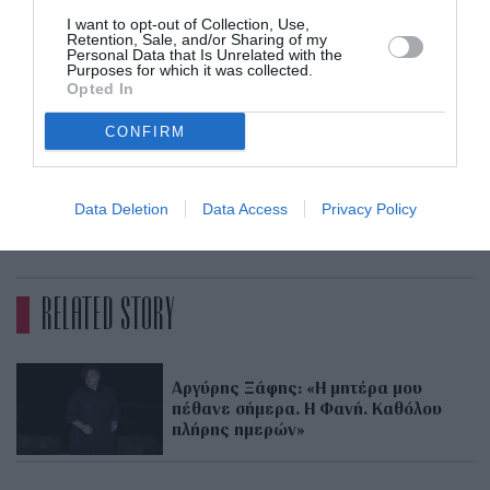
τους, «
παρουσίασαν μεταβολές στα
I want to opt-out of Collection, Use,
Retention, Sale, and/or Sharing of my
μιτοχόνδρια και βλάβες στο DNA, καθώς και
Personal Data that Is Unrelated with the
Purposes for which it was collected.
μεταλλάξεις
που έχουν παρατηρηθεί και σε
Opted In
καρκίνο
ασθενείς με
του δέρματος
».
CONFIRM
Με πληροφορίες από το webmd.com
Data Deletion
Data Access
Privacy Policy
ADVERTISEMENT - CONTINUE READING BELOW
RELATED STORY
Αργύρης Ξάφης: «Η μητέρα μου
πέθανε σήμερα. Η Φανή. Καθόλου
πλήρης ημερών»