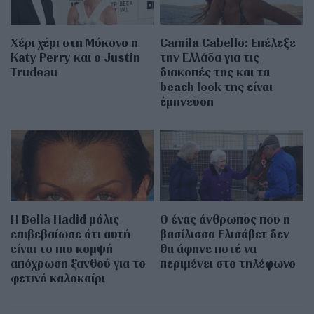
Χέρι χέρι στη Μύκονο η
Camila Cabello: Επέλεξε
Katy Perry και ο Justin
την Ελλάδα για τις
Trudeau
διακοπές της και τα
beach look της είναι
έμπνευση
Η Bella Hadid μόλις
Ο ένας άνθρωπος που η
επιβεβαίωσε ότι αυτή
βασίλισσα Ελισάβετ δεν
είναι το πιο κομψή
θα άφηνε ποτέ να
απόχρωση ξανθού για το
περιμένει στο τηλέφωνο
φετινό καλοκαίρι