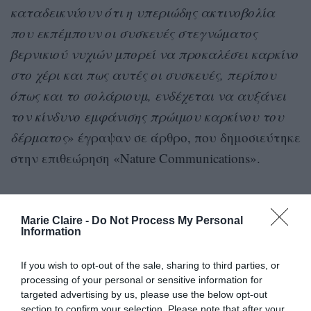
καταδεικνύουν ότι η υπεριώδης ακτινοβολία
που εκπέμπουν οι συσκευές στεγνώματος
βερνικιού νυχιών μπορεί να προκαλέσει καρκίνο
στο χέρι και πως αυτές οι συσκευές, περίπου
όπως και το σολάριουμ, ενδέχεται να αυξάνει
τον κίνδυνο εμφάνισης πρώιμου καρκίνου του
δέρματος
» έγραψαν σε άρθρο, που δημοσιεύτηκε
στην επιθεώρηση «Nature Communications».
Marie Claire -
Do Not Process My Personal
Information
«Τα αποτελέσματα των πειραμάτων
μας σε συνδυασμό με προϋπάρχοντα
στοιχεία καταδεικνύουν ότι η
If you wish to opt-out of the sale, sharing to third parties, or
υπεριώδης ακτινοβολία που εκπέμπουν
processing of your personal or sensitive information for
οι συσκευές στεγνώματος βερνικιού
targeted advertising by us, please use the below opt-out
νυχιών μπορεί να προκαλέσει καρκίνο
section to confirm your selection. Please note that after your