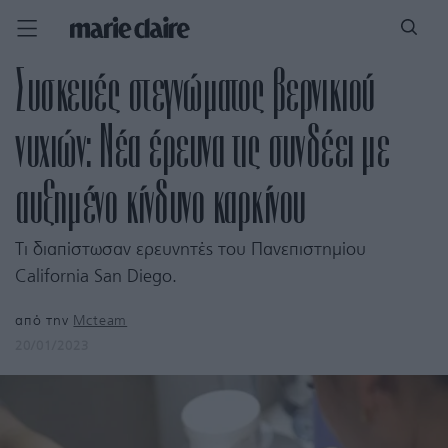
Συσκευές στεγνώματος βερνικιού
νυχιών: Νέα έρευνα τις συνδέει με
αυξημένο κίνδυνο καρκίνου
Τι διαπίστωσαν ερευνητές του Πανεπιστημίου
California San Diego.
από την
Mcteam
20/01/2023