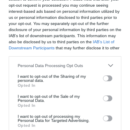
στο χέρι».
opt-out request is processed you may continue seeing
interest-based ads based on personal information utilized by
Όπως διευκρίνισαν, απαιτούνται περαιτέρω
us or personal information disclosed to third parties prior to
your opt-out. You may separately opt-out of the further
μελέτες για να επιβεβαιωθεί το παραπάνω
disclosure of your personal information by third parties on the
συμπέρασμα. «
Πιθανόν να χρειαστεί
IAB’s list of downstream participants. This information may
μία δεκαετία
τουλάχιστον
για να
also be disclosed by us to third parties on the
IAB’s List of
Downstream Participants
that may further disclose it to other
ολοκληρωθούν ώστε, κατόπιν, να
third parties.
ενημερώσουμε
κοινό
το ευρύ
», σχολίασαν.
Personal Data Processing Opt Outs
Συγκεκριμένα, μια συνεδρία 20 λεπτών σε
I want to opt-out of the Sharing of my
personal data.
συσκευή στεγνώματος βερνικιού προκάλεσε το
Opted In
30%
κυττάρων
θάνατο άνω του
των
που
I want to opt-out of the Sale of my
τρυβλίο Πέτρι
καλλιεργήθηκαν σε
, όπως
Personal Data.
Opted In
παρατήρησαν οι ειδικοί. Τρεις συνεδρίες
70%
I want to opt-out of processing my
ανέβασαν αυτό το ποσοστό στο
, ενώ τα
Personal Data for Targeted Advertising.
εναπομείναντα κύτταρα, σύμφωνα με τη μελέτη
Opted In