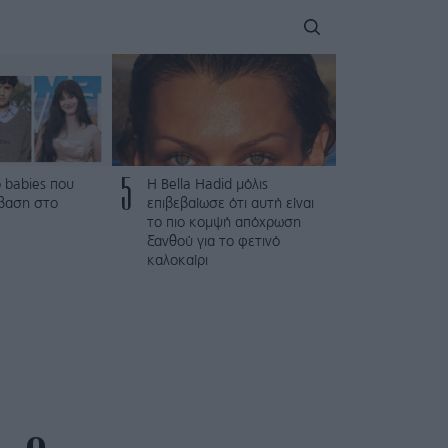
5
 babies που
Η Bella Hadid μόλις
βαση στο
επιβεβαίωσε ότι αυτή είναι
το πιο κομψή απόχρωση
ξανθού για το φετινό
καλοκαίρι