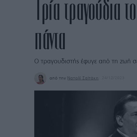
Τρία τραγούδια τ
πάντα
Ο τραγουδιστής έφυγε από τη ζωή σε
από την
Ναταλί Σαϊτάκη
24/12/2023