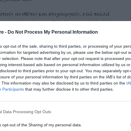
στούς συνθέτες και στιχουργούς, ενώ πολλά
ν γνωστό σε όλη την Ελλάδα αποτελούν δικές
re -
Do Not Process My Personal Information
ι κάποιος, δεν μπορεί να μην αναγνωρίσει το
to opt-out of the sale, sharing to third parties, or processing of your per
formation for targeted advertising by us, please use the below opt-out s
e προσωπικότητά του και την καλοσύνη που
r selection. Please note that after your opt-out request is processed y
eing interest-based ads based on personal information utilized by us or
disclosed to third parties prior to your opt-out. You may separately opt-
ου, ξεχωρίσαμε τρία τραγούδια του που δεν θα
losure of your personal information by third parties on the IAB’s list of
. This information may also be disclosed by us to third parties on the
IA
Participants
that may further disclose it to other third parties.
l Data Processing Opt Outs
o opt-out of the Sharing of my personal data.