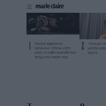
1
2
Passive aggressive
«Έχουμε και
behaviour: Μήπως είστε
μεγάλα μπε
εσείς το παθητικοεπιθετικό
έρωτα
άτομο στη σχέση σας;