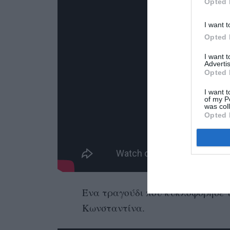
Opted 
I want t
Opted 
I want 
Advertis
Opted 
I want t
of my P
was col
Opted 
Ένα τραγούδι που κυκλοφόρησε τ
Κωνσταντίνα.