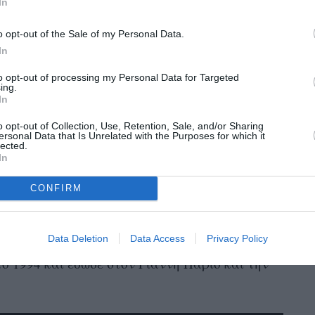
In
o opt-out of the Sale of my Personal Data.
In
to opt-out of processing my Personal Data for Targeted
ing.
In
o opt-out of Collection, Use, Retention, Sale, and/or Sharing
ersonal Data that Is Unrelated with the Purposes for which it
lected.
In
CONFIRM
Data Deletion
Data Access
Privacy Policy
ο 1994 και έδωσε στον Γιάννη Πάριο και την