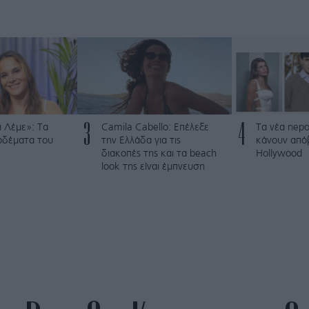
3
4
 Λέμε»: Τα
Camila Cabello: Επέλεξε
Τα νέα nepo
ρδέματα του
την Ελλάδα για τις
κάνουν από
διακοπές της και τα beach
Hollywood
look της είναι έμπνευση