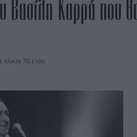
ου Βασίλη Καρρά που θ
 ηλικία 70 ετών.