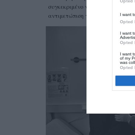
Opted 
συγκεκριμένο νοσοκομείο, συμμετ
αντιμετώπιση της πανδημίας.
I want t
Opted 
I want 
Advertis
Opted 
I want t
of my P
was col
Opted 