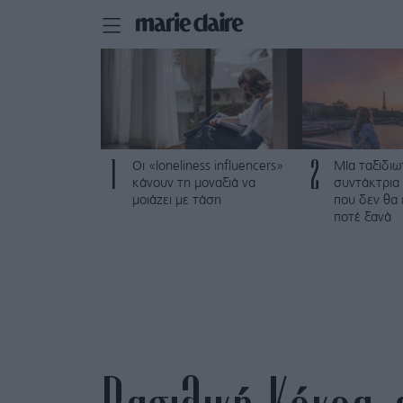
1
2
Οι «loneliness influencers»
Μία ταξιδιω
κάνουν τη μοναξιά να
συντάκτρια 
μοιάζει με τάση
που δεν θα
ποτέ ξανά