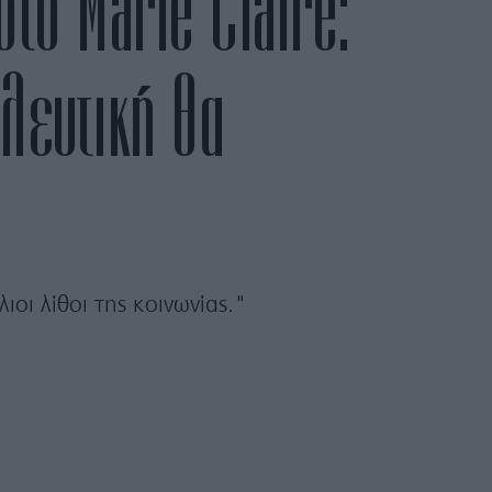
το Marie Claire:
ηλευτική θα
οι λίθοι της κοινωνίας."