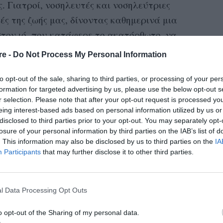
. Γιατροί, νοσηλευτές και νοσηλεύτριες
ές της ζωής μας, δίνοντας καθημερινά μια
στον ιό, που κατάφερε το ακατόρθωτο, να
ckdown. Αυτοί οι ήρωες είναι εκείνοι δεν
re -
Do Not Process My Personal Information
νουν συνεχόμενες εφημερίες, δίνουν τη ψυχή
αι που φτάνει στις πόρτες των ειδικά
to opt-out of the sale, sharing to third parties, or processing of your per
formation for targeted advertising by us, please use the below opt-out s
την ελπίδα για το καλύτερο.
r selection. Please note that after your opt-out request is processed y
eing interest-based ads based on personal information utilized by us or
qOwJTta/
disclosed to third parties prior to your opt-out. You may separately opt-
losure of your personal information by third parties on the IAB’s list of
. This information may also be disclosed by us to third parties on the
IA
ο Ερρίκος Ντυνάν Hospital Center, που
Participants
that may further disclose it to other third parties.
 ανάγκες του Εθνικού Συστήματος Υγείας,
12 κλίνες ΜΕΘ, καθώς και 53 κλίνες νοσηλείας
ου
υ 6
ορόφου. Και τα δύο τμήματα είναι
l Data Processing Opt Outs
σηλεύσουν με απόλυτη ασφάλεια ύποπτα ή/
o opt-out of the Sharing of my personal data.
ovid-19. Με αυτή την κίνησή του το