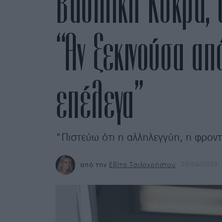
Βασιλική Κόκρα, 
“Aν ξεκινούσα απ
επέλεγα”
"Πιστεύω ότι η αλληλεγγύη, η φροντ
από την
Εβίτα Τσιλοχρήστου
26/04/2020