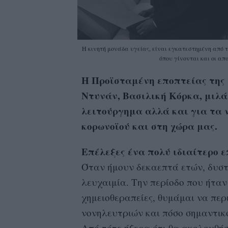
H κινητή μονάδα υγείας, είναι εγκατεστημένη από 
όπου γίνονται και οι απα
Η Προϊσταμένη εποπτείας της 
Ντυνάν, Βασιλική Κόρκα, μιλά 
λειτούργημα αλλά και για τα 
κορωνοϊού και στη χώρα μας.
Επέλεξες ένα πολύ ιδιαίτερο 
Όταν ήμουν δεκαεπτά ετών, δυστ
λευχαιμία. Την περίοδο που ήταν
χημειοθεραπείες, θυμάμαι να περ
νονηλευτριών και πόσο σημαντικό
Από τότε ήξερα ότι θα ακολουθήσ