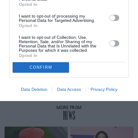
Opted In
ADVERTISEMENT - CONTINUE READING BELOW
I want to opt-out of processing my
Personal Data for Targeted Advertising.
Opted In
RELATED STORY
I want to opt-out of Collection, Use,
Retention, Sale, and/or Sharing of my
Personal Data that Is Unrelated with the
Purposes for which it was collected.
Opted In
Shannen Doherty: Έφυγε από τη ζωή
η ηθοποιός
CONFIRM
Data Deletion
Data Access
Privacy Policy
MORE FROM
NEWS