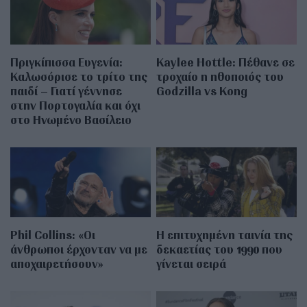
Πριγκίπισσα Ευγενία:
Kaylee Hottle: Πέθανε σε
Καλωσόρισε το τρίτο της
τροχαίο η ηθοποιός του
παιδί – Γιατί γέννησε
Godzilla vs Kong
στην Πορτογαλία και όχι
στο Ηνωμένο Βασίλειο
Phil Collins: «Οι
Η επιτυχημένη ταινία της
άνθρωποι έρχονταν να με
δεκαετίας του 1990 που
αποχαιρετήσουν»
γίνεται σειρά