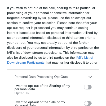
σφυγμό, ενώ δεν εκδήλωσε καμία αντίδραση.
If you wish to opt-out of the sale, sharing to third parties, or
Σύμφωνα με πληροφορίες, στραγγάλισε το παιδί
processing of your personal or sensitive information for
targeted advertising by us, please use the below opt-out
τραύματα.
της, το οποίο έφερε σοβαρά
section to confirm your selection. Please note that after your
opt-out request is processed you may continue seeing
Ο παππούς και η γιαγιά έλεγαν ότι η κόρη τους
interest-based ads based on personal information utilized by
ψυχολογικά προβλήματα
είχε έντονα
και
us or personal information disclosed to third parties prior to
your opt-out. You may separately opt-out of the further
πάσχει από βαριά κατάθλιψη, ενώ κατά
disclosure of your personal information by third parties on the
πληροφορίες, είχε νοσηλευτεί σε ψυχιατρική
IAB’s list of downstream participants. This information may
also be disclosed by us to third parties on the
IAB’s List of
γυναίκα
κάτοικος
κλινική. Η
, 37 ετών,
Downstream Participants
that may further disclose it to other
Μακροχωρίου
και μητέρα άλλων δυο ανήλικων
third parties.
παιδιών συνελήφθη και κρατείται.
Personal Data Processing Opt Outs
Η αστυνομία διερευνά τις ακριβείς συνθήκες του
I want to opt-out of the Sharing of my
personal data.
τραγικού γεγονότος.
Opted In
I want to opt-out of the Sale of my
με πληροφορίες από protothema.gr
Personal Data.