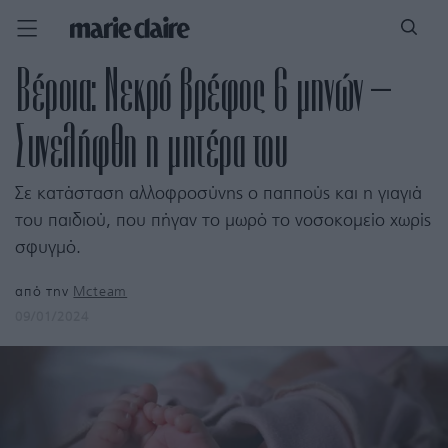
Βέροια: Νεκρό βρέφος 6 μηνών –
Συνελήφθη η μητέρα του
Σε κατάσταση αλλοφροσύνης ο παππούς και η γιαγιά
του παιδιού, που πήγαν το μωρό το νοσοκομείο χωρίς
σφυγμό.
από την
Mcteam
09/01/2024