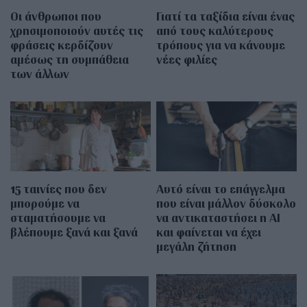
Οι άνθρωποι που
Γιατί τα ταξίδια είναι ένας
χρησιμοποιούν αυτές τις
από τους καλύτερους
φράσεις κερδίζουν
τρόπους για να κάνουμε
αμέσως τη συμπάθεια
νέες φιλίες
των άλλων
15 ταινίες που δεν
Αυτό είναι το επάγγελμα
μπορούμε να
που είναι μάλλον δύσκολο
σταματήσουμε να
να αντικαταστήσει η AI
βλέπουμε ξανά και ξανά
και φαίνεται να έχει
μεγάλη ζήτηση