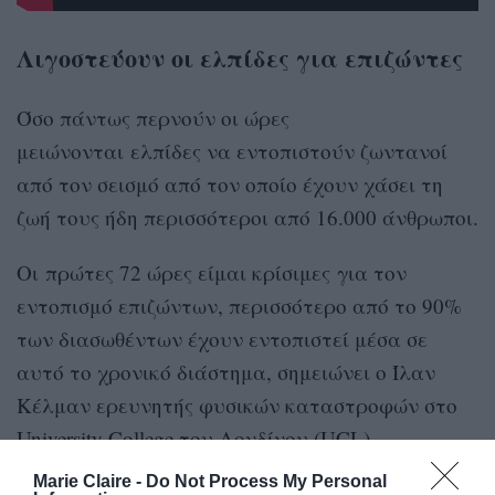
Λιγοστεύουν οι ελπίδες για επιζώντες
Όσο πάντως περνούν οι ώρες
μειώνονται ελπίδες να εντοπιστούν ζωντανοί
από τον σεισμό από τον οποίο έχουν χάσει τη
ζωή τους ήδη περισσότεροι από 16.000 άνθρωποι.
Οι πρώτες 72 ώρες είμαι κρίσιμες για τον
εντοπισμό επιζώντων, περισσότερο από το 90%
των διασωθέντων έχουν εντοπιστεί μέσα σε
αυτό το χρονικό διάστημα, σημειώνει ο Ίλαν
Κέλμαν ερευνητής φυσικών καταστροφών στο
University College του Λονδίνου (UCL).
Marie Claire -
Do Not Process My Personal
Την ώρα που οι επιχειρήσεις συνεχίζονται