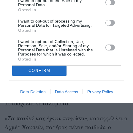
I want to opt-out of the Sale of my
Personal Data.
Opted In
Miracle!❤️??After 37 hours, a 5-year-old
girl was rescued from the rubble in
I want to opt-out of processing my
#Turkey
.??
#TurkeyEarthquake
Personal Data for Targeted Advertising.
Opted In
#PrayForTurkey
pic.twitter.com/R4p1VRfENV
I want to opt-out of Collection, Use,
Retention, Sale, and/or Sharing of my
— Sarah Abraham✡️ (@sarajewish)
Personal Data that Is Unrelated with the
February 7, 2023
Purposes for which it was collected.
Opted In
Γυμναστήρια, τεμένη, σχολεία και καταστήματα
CONFIRM
έχουν υποδεχθεί επιζώντες, όμως τα κρεβάτια
είναι λίγα και χιλιάδες άνθρωποι περνούν τις
Data Deletion
Data Access
Privacy Policy
νύκτες τους μέσα στα αυτοκίνητά τους ή σε
αυτοσχέδια καταλύματα.
«Τα παιδιά μας έχουν παγώσει»,
καταγγέλλει ο
Αχμέτ Χουσεΐν, πατέρας πέντε παιδιών, ο