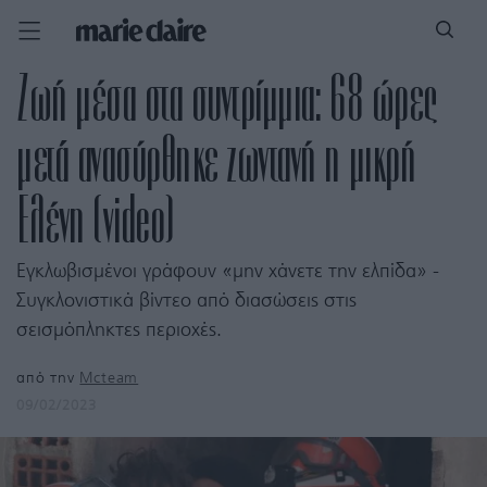
Ζωή μέσα στα συντρίμμια: 68 ώρες
μετά ανασύρθηκε ζωντανή η μικρή
Ελένη (video)
Εγκλωβισμένοι γράφουν «μην χάνετε την ελπίδα» -
Συγκλονιστικά βίντεο από διασώσεις στις
σεισμόπληκτες περιοχές.
από την
Mcteam
09/02/2023