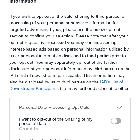
Information
νύκτα- μέρα, η νέα πτώση της θερμοκρασίας
If you wish to opt-out of the sale, sharing to third parties, or
καθιστά εφιαλτική τη ζωή για
processing of your personal or sensitive information for
τους επιζώντες που δεν έχουν πουθενά να πάνε.
targeted advertising by us, please use the below opt-out
Στην Γκαζίαντεπ, στην Τουρκία, η θερμοκρασία
section to confirm your selection. Please note that after your
opt-out request is processed you may continue seeing
έπεσε σήμερα νωρίς το πρωί στους -5 βαθμούς
interest-based ads based on personal information utilized by
Κελσίου.
us or personal information disclosed to third parties prior to
your opt-out. You may separately opt-out of the further
disclosure of your personal information by third parties on the
«Τα παιδιά μας έχουν παγώσει»
, καταγγέλλει ο
IAB’s list of downstream participants. This information may
Αχμέτ Χουσεΐν, πατέρας πέντε παιδιών, ο
also be disclosed by us to third parties on the
IAB’s List of
Downstream Participants
that may further disclose it to other
οποίος αναγκάστηκε να δημιουργήσει ένα
third parties.
κατάλυμα κοντά στο κατεστραμμένο σπίτι του
Personal Data Processing Opt Outs
στην Γκαζίαντεπ, μια πόλη που βρίσκεται κοντά
στο επίκεντρο του σεισμού των 7,8 βαθμών.
I want to opt-out of the Sharing of my
personal data.
Opted In