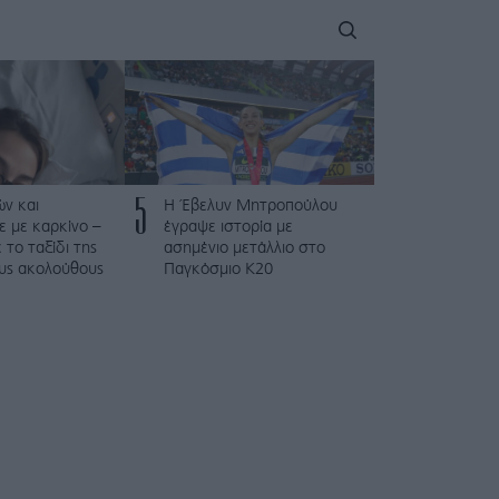
5
ν και
Η Έβελυν Μητροπούλου
 με καρκίνο –
έγραψε ιστορία με
το ταξίδι της
ασημένιο μετάλλιο στο
ους ακολούθους
Παγκόσμιο Κ20