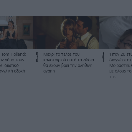
3
4
 Tom Holland:
Μέχρι το τέλος του
Ήταν 26 ετώ
ον γάμο τους
καλοκαιριού αυτά τα ζώδια
διαγνώστηκε
ς ιδιωτικό
θα έχουν βρει την αληθινή
Μοιράστηκε 
αγγλική εξοχή
αγάπη
με όλους τ
της