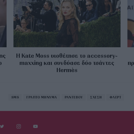
της
Η Kate Moss υιοθέτησε τo accessory-
ο
maxxing και συνδύασε δύο τσάντες
πρ
Hermès
SMS
ΓΡΑΠΤΟ ΜΗΝΥΜΑ
ΡΑΝΤΕΒΟΥ
ΣΧΕΣΗ
ΦΛΕΡΤ