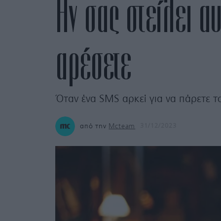
Αν σας στείλει αυ
αρέσετε
Όταν ένα SMS αρκεί για να πάρετε τ
από την
Mcteam
31/12/2023