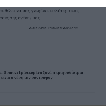
σης
προβλήματος
ή ενός
που σας απασχολεί.
τι θέλει να σας γνωρίσει καλύτερα και,
τους της σχέσης σας.
ADVERTISEMENT - CONTINUE READING BELOW
a Gomez: Ερωτευμένη ξανά η τραγουδίστρια –
 είναι ο νέος της σύντροφος