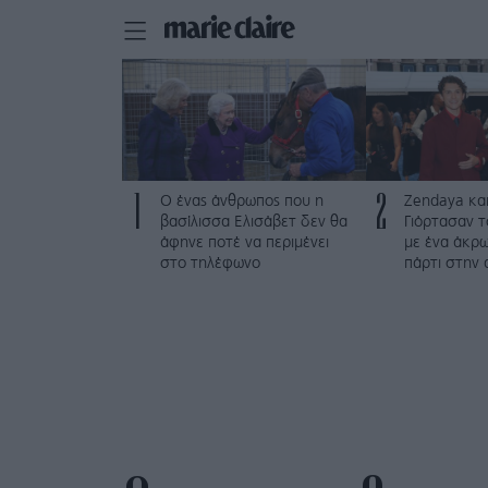
1
2
Ο ένας άνθρωπος που η
Zendaya και
βασίλισσα Ελισάβετ δεν θα
Γιόρτασαν τ
άφηνε ποτέ να περιμένει
με ένα άκρω
στο τηλέφωνο
πάρτι στην 