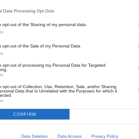
ση σας επιπόλαια δεν θα εκδηλώσει ενδιαφέρον
l Data Processing Opt Outs
 και γενικά την καθημερινότητά σας.
o opt-out of the Sharing of my personal data.
ουν ενδιαφέρον από την πλευρά του:
In
σκληση σε δείπνο/σινεμά/ρομαντική βόλτα:
o opt-out of the Sale of my Personal Data.
In
την Παρασκευή; Να περάσω να σε πάρω στις
ίς υπεκφυγές, χωρίς δικαιολογίες. Αυτό είναι
to opt-out of processing my Personal Data for Targeted
ing.
ει τι θέλει και το διεκδικεί ξεκάθαρα.
In
o opt-out of Collection, Use, Retention, Sale, and/or Sharing
w-up μετά το ραντεβού:
Σας ρωτάει αν
ersonal Data that Is Unrelated with the Purposes for which it
lected.
 αν είστε καλά μετά από ένα κρίσιμο μίτινγκ
In
ενεργό ρόλο στη ζωή σας και δεν το κρύβει.
CONFIRM
ζητά τίποτα περισσότερο από ευκαιριακές
πώς
 σας στείλει ένα μήνυμα για να μάθει
Data Deletion
Data Access
Privacy Policy