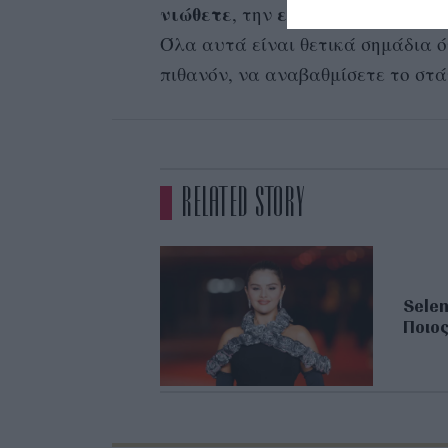
νιώθετε
εξέλιξη
υπόθε
, την
μιας
Όλα αυτά είναι θετικά σημάδια ό
πιθανόν, να αναβαθμίσετε το στά
RELATED STORY
Selen
Ποιος