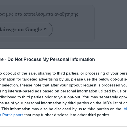
θρα μας
στα αποτελέσματα αναζήτησης
aire.gr on Google
 πολύ εύκολο να προκαλέσουν παρεξηγήσεις,
ί να αποκαλύψουν πολλά για τα
re -
Do Not Process My Personal Information
 με τον οποίο μόλις έχετε αρχίσει να
to opt-out of the sale, sharing to third parties, or processing of your per
μηνύματα
να από τα παρακάτω
, έχετε το
formation for targeted advertising by us, please use the below opt-out s
 σε μια σχέση, ή τουλάχιστον να κάνετε τα
r selection. Please note that after your opt-out request is processed y
eing interest-based ads based on personal information utilized by us or
disclosed to third parties prior to your opt-out. You may separately opt-
losure of your personal information by third parties on the IAB’s list of
 τι κάνετε:
Αν ενδιαφέρεται για εσάς, δεν θα
. This information may also be disclosed by us to third parties on the
IA
υμα όπου σας ρωτάει πώς είναι η ημέρα σας, αν
Participants
that may further disclose it to other third parties.
χαρούμενη, κουρασμένη ή μελαγχολική. Ένας