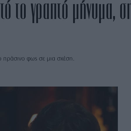
τό το γραπτό μήνυμα, ση
ο πράσινο φως σε μια σχέση.