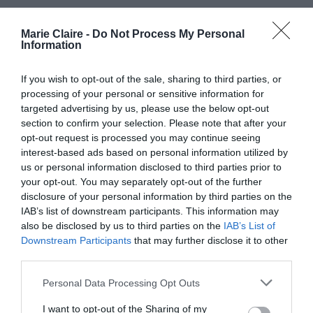
σύζυγος ξεκαθάρισε πως αυτό είναι κάτι που δεν
συμβαίνει. “Δεν θα έλεγα ότι δεν έχει συμβεί
Marie Claire -
Do Not Process My Personal
Information
ποτέ αλλά δεν είναι αυτή η κατάλληλη στιγμή”
ομολόγησε. “Δεν είναι η το ζέσταμα μου πριν
If you wish to opt-out of the sale, sharing to third parties, or
τον αγώνα” συμπλήρωσε.
processing of your personal or sensitive information for
targeted advertising by us, please use the below opt-out
section to confirm your selection. Please note that after your
https://www.instagram.com/p/CDbZt2Tgbvi/
opt-out request is processed you may continue seeing
interest-based ads based on personal information utilized by
Το ζευγάρι μετρά 11 χρόνια γάμου και παρόλο
us or personal information disclosed to third parties prior to
your opt-out. You may separately opt-out of the further
που η σχέση έχει περάσει κρίσεις παραμένουν
disclosure of your personal information by third parties on the
μια αγαπημένη οικογένεια.
IAB’s list of downstream participants. This information may
also be disclosed by us to third parties on the
IAB’s List of
Αυτό που τους έχει κρατήσει ενωμένους, το έχει
Downstream Participants
that may further disclose it to other
third parties.
αποκαλύψει ο Brady σε παλαιότερη συνέντευξή
του, είναι το γεγονός ότι επικοινωνούν για το
Personal Data Processing Opt Outs
πώς νιώθουν τη στιγμή που κάτι συμβαίνει και
I want to opt-out of the Sharing of my