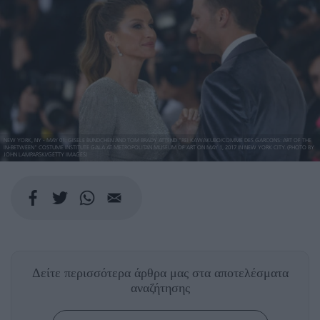
NEW YORK, NY - MAY 01: GISELE BUNDCHEN AND TOM BRADY ATTEND "REI KAWAKUBO/COMME DES GARCONS: ART OF THE
IN-BETWEEN" COSTUME INSTITUTE GALA AT METROPOLITAN MUSEUM OF ART ON MAY 1, 2017 IN NEW YORK CITY. (PHOTO BY
JOHN LAMPARSKI/GETTY IMAGES)
Δείτε περισσότερα άρθρα μας
στα αποτελέσματα
αναζήτησης