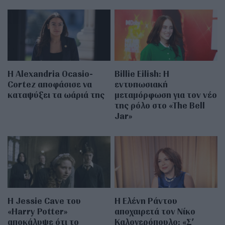
Η Alexandria Ocasio-
Billie Eilish: Η
Cortez αποφάσισε να
εντυπωσιακή
καταψύξει τα ωάριά της
μεταμόρφωση για τον νέο
της ρόλο στο «The Bell
Jar»
Η Jessie Cave του
Η Ελένη Ράντου
«Harry Potter»
αποχαιρετά τον Νίκο
αποκάλυψε ότι το
Καλογερόπουλο: «Σ’