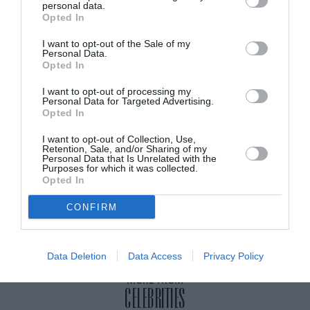
personal data.
δεν το καταπιέζουν για να το φέρουν μπροστά
Opted In
μετά από μήνες.
I want to opt-out of the Sale of my
Personal Data.
Opted In
ADVERTISEMENT - CONTINUE READING BELOW
I want to opt-out of processing my
Personal Data for Targeted Advertising.
Opted In
RELATED STORY
I want to opt-out of Collection, Use,
Retention, Sale, and/or Sharing of my
Personal Data that Is Unrelated with the
Purposes for which it was collected.
Gisele: Με λευκό μακρύ φόρεμα σε
Opted In
φιλανθρωπική εκδήλωση
CONFIRM
Data Deletion
Data Access
Privacy Policy
MORE FROM
CELEBRITIES