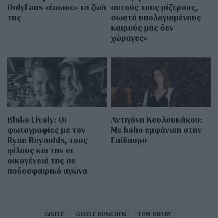
OnlyFans «έσωσε» τη ζωή
αυτούς τους μίζερους,
της
σωστά υπολογισμένους
καιρούς μας δεν
χώραγες»
Blake Lively: Οι
Αντιγόνη Κουλουκάκου:
φωτογραφίες με τον
Με boho εμφάνιση στην
Ryan Reynolds, τους
Επίδαυρο
φίλους και την οι
οικογένειά της σε
ποδοσφαιρικό αγώνα
GISELE
GISELE BUNCHEN
TOM BRADY