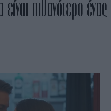
α είναι πιθανότερο ένας
.