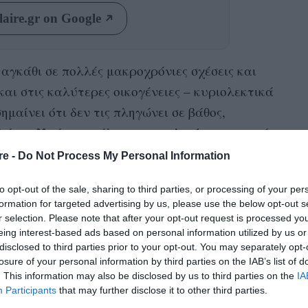
aire.gr on Google
 αγκάθι σε πολλές μακροχρόνιες σχέσεις και
και στις καλύτερες οικογένειες – κυριολεκτικά
ημαίνει ότι δεν τις πληγώνει σε βάθος,
ηλικία
λύσει. Υπάρχει μάλιστα μια
στην οποία
α απατήσει τη σύντροφό του, σύμφωνα με μια
re -
Do Not Process My Personal Information
to opt-out of the sale, sharing to third parties, or processing of your per
formation for targeted advertising by us, please use the below opt-out s
Νέας Υόρκης
 πανεπιστήμια της
και της
r selection. Please note that after your opt-out request is processed y
των αντρικών προφίλ σε ιστοσελίδα γνωριμιών
eing interest-based ads based on personal information utilized by us or
 και ανακάλυψαν ότι η πιο «κρίσιμη» ηλικία
disclosed to third parties prior to your opt-out. You may separately opt-
losure of your personal information by third parties on the IAB’s list of
α χρονιά μιας δεκαετίας της ζωής μας.
. This information may also be disclosed by us to third parties on the
IA
Participants
that may further disclose it to other third parties.