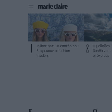
1
2
Pillbox hat: Το καπέλο που
Η μέθοδος 
λατρεύουν οι fashion
βοηθά να π
insiders
στόχο μας