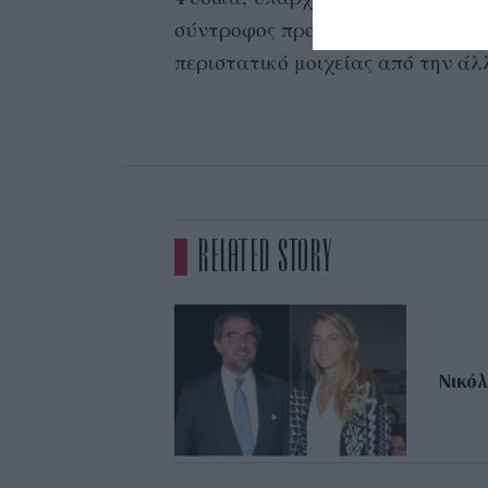
σύντροφος προσπαθεί να πάρει τ
περιστατικό μοιχείας από την άλ
RELATED STORY
Νικόλ