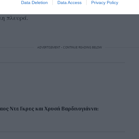
Data Deletion
Data Access
Privacy Policy
ο αίμα του πίσω για κάποιο παλαιότερο
λη πλευρά.
ADVERTISEMENT - CONTINUE READING BELOW
αος Ντε Γκρες και Χρυσή Βαρδινογιάννη: