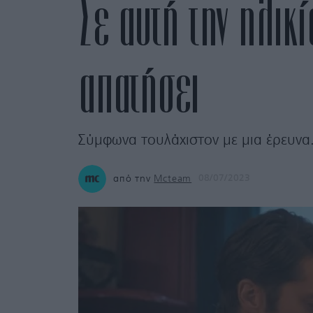
Σε αυτή την ηλικί
απατήσει
Σύμφωνα τουλάχιστον με μια έρευνα
από την
Mcteam
08/07/2023