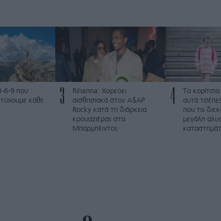
3
4
3-6-9 που
Rihanna: Χορεύει
Τα κορίτσια
ετύχουμε κάθε
αισθησιακά στον A$AP
αυτά τσέπες
Rocky κατά τη διάρκεια
που τις διε
κρουαζιέρας στα
μεγάλη αλυ
Μπαρμπέιντος
καταστημά