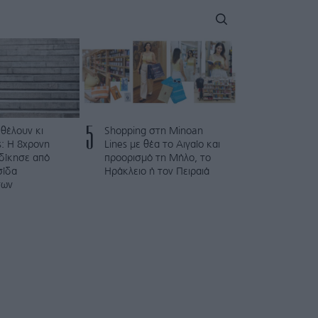
5
 θέλουν κι
Shopping στη Minoan
: Η 8χρονη
Lines με θέα το Αιγαίο και
κδίκησε από
προορισμό τη Μήλο, το
σίδα
Ηράκλειο ή τον Πειραιά
των