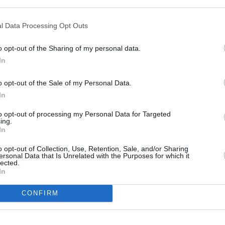
Hal E. Hershfield
ι
ανέλυσαν τα προφίλ
l Data Processing Opt Outs
 για να καταλήξουν στο συμπέρασμα ότι
o opt-out of the Sharing of my personal data.
ισσότεροι σε ηλικίες που τελειώνουν σε 9
».
In
ους, αν δεν είναι συστηματική, μπορεί να
ς
ηλικίας
, που τους ωθεί να αναζητήσουν το
o opt-out of the Sale of my Personal Data.
In
σε εξωσυζυγικές σχέσεις.
to opt-out of processing my Personal Data for Targeted
πος
, αν και όχι ο πιο θεμιτός σίγουρα, να
ing.
In
τρόφου τους, σύμφωνα με τους ειδικούς: «
Η
o opt-out of Collection, Use, Retention, Sale, and/or Sharing
 απατούν για να αποσπάσουν την προσοχή του/
ersonal Data that Is Unrelated with the Purposes for which it
lected.
 είναι υπερβολικά απορροφημένος στη δουλειά
In
τη είναι σαν να λένε: “Αν με αγαπάς, πρόσεξέ
CONFIRM
ικητική
απιστία
, στην οποία ο ένας