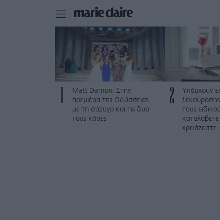
1
2
Matt Damon: Στην
Υπάρχουν ε
πρεμιέρα της Οδύσσειας
ξεκούρασης
με τη σύζυγο και τις δυο
τους ειδικο
τους κόρες
καταλάβετε
χρειάζεστε