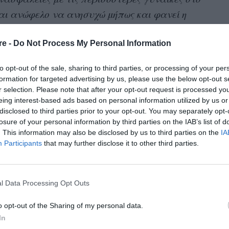
ναι ανώφελο να ανησυχώ μήπως και φανεί η
ά μου είναι αρκετά σέξι ή αν δεν έχω
 έχω κάνει αρκετή έρευνα μέσα στα χρόνια για
re -
Do Not Process My Personal Information
μετράει εκείνη τη στιγμή είναι να νιώθω
to opt-out of the sale, sharing to third parties, or processing of your per
ην εμφάνισή μου.
formation for targeted advertising by us, please use the below opt-out s
r selection. Please note that after your opt-out request is processed y
ρεί να χρειάζονται πολύ περισσότερο χρόνο
eing interest-based ads based on personal information utilized by us or
disclosed to third parties prior to your opt-out. You may separately opt-
υτά κάθε φορά που κάνω σεξ (ειδικά με
losure of your personal information by third parties on the IAB’s list of
ινά μία διαδικασία σιωπηλής αμφισβήτησης, η
. This information may also be disclosed by us to third parties on the
IA
Participants
that may further disclose it to other third parties.
ο. Στη διάρκεια της περασμένης μου σχέσης
χι επειδή δεν μου άρεσε το ταίρι μου. Μου
ν επαναστατικό. Απλώς δεν αφέθηκα ποτέ!».
l Data Processing Opt Outs
o opt-out of the Sharing of my personal data.
In