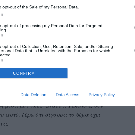
είναι για τις γυναίκες να νιώθουν απόλυτα
o opt-out of the Sale of my Personal Data.
φτάσουν στον οργασμό.
In
το μυαλό μας όσα μας απασχολούν είναι
to opt-out of processing my Personal Data for Targeted
ing.
την πράξη. Άλλωστε, ξοδεύουμε το μεγαλύτερο
In
ας πάντα να ευχαριστήσουμε τους άλλους»
,
o opt-out of Collection, Use, Retention, Sale, and/or Sharing
ersonal Data that Is Unrelated with the Purposes for which it
γχώνεται μία γυναίκα για το πόσο χρόνο κάνει
lected.
In
ιώσει την ερωτική της ζωή και να μην την
CONFIRM
όταν αργώ να τελειώσω. Σκέφτομαι ότι το
Data Deletion
Data Access
Privacy Policy
τεί ή θα αγχωθεί με τη σειρά του για τη δική
 μέσα μου λέει: ‘Βιάσου. Τελείωνε, δεν
ό αυτό, ξέρω ότι σίγουρα το θέμα έχει
ένα.