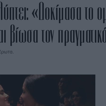
λύπτει: «Δοκίμασα το 
αι βίωσα τον πραγματικ
 έρωτα.