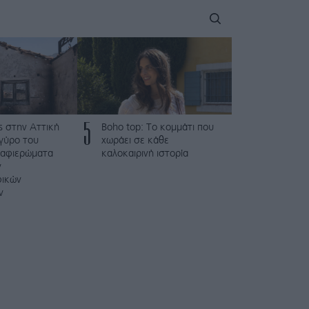
5
ς στην Αττική
Boho top: Το κομμάτι που
γύρο του
χωράει σε κάθε
 αφιερώματα
καλοκαιρινή ιστορία
ν
φικών
ν