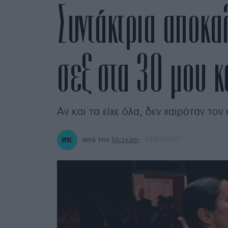
Συντάκτρια αποκα
σεξ στα 30 μου κ
Αν και τα είχε όλα, δεν χαιρόταν τον
από την
Mcteam
23/07/2021