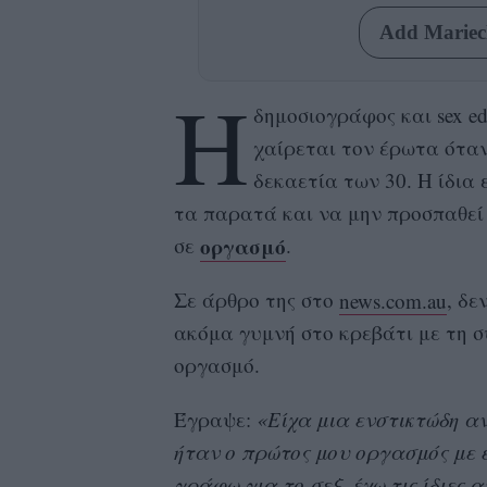
Add Mariecl
Η
δημοσιογράφος και sex ed
χαίρεται τον έρωτα όταν
δεκαετία των 30. Η ίδια 
τα παρατά και να μην προσπαθεί 
οργασμό
σε
.
Σε άρθρο της στο
news.com.au
, δε
ακόμα γυμνή στο κρεβάτι με τη σ
οργασμό.
Έγραψε:
«Είχα μια ενστικτώδη α
ήταν ο πρώτος μου οργασμός με ε
γράφω για το σεξ, έχω τις ίδιες 