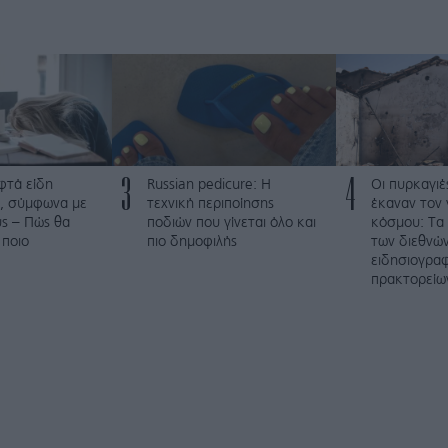
3
4
φτά είδη
Russian pedicure: Η
Οι πυρκαγιέ
, σύμφωνα με
τεχνική περιποίησης
έκαναν τον 
ύς – Πώς θα
ποδιών που γίνεται όλο και
κόσμου: Τα
 ποιο
πιο δημοφιλής
των διεθνώ
ειδησιογρα
πρακτορείω